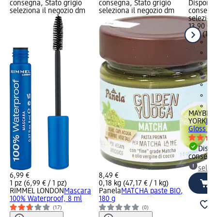
consegna, Stato grigio
consegna, Stato grigio
Disponibi
seleziona il negozio dm
seleziona il negozio dm
consegna
selezion
13,90 €
1 pz (13,9
+2
MAYBELL
YORK
Luc
Gloss - n
Dispon
consegn
selez
6,99 €
8,49 €
1 pz (6,99 € / 1 pz)
0,18 kg (47,17 € / 1 kg)
RIMMEL LONDON
Mascara
Panela
MATCHA paste BIO,
100% Waterproof, 8 ml
180 g
(17)
(0)