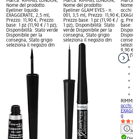
Marca: RIMMEL LONDON;
Marca: RIMMEL LONDON;
Marca: 
Nome del prodotto:
Nome del prodotto:
Nome del
Eyeliner liquido
Eyeliner GLAM'EYES - n.
occhi S
EXAGGERATE, 2,5 ml;
001, 3,5 ml; Prezzo: 11,90 €;
EXAGGERA
Prezzo: 11,90 €; Prezzo
Prezzo base: 1 pz (11,90 € /
g; Prezz
base: 1 pz (11,90 € / 1 pz);
1 pz); Disponibilità: Stato
base: 1 p
Disponibilità: Stato verde
verde Disponibile per la
Disponibi
Disponibile per la
consegna, Stato grigio
Disponibi
consegna, Stato grigio
seleziona il negozio dm
consegna
seleziona il negozio dm
selezion
9,90 €
1 pz (9,90
RIMMEL
occhi S
EXAGGERA
g
Info
Dispon