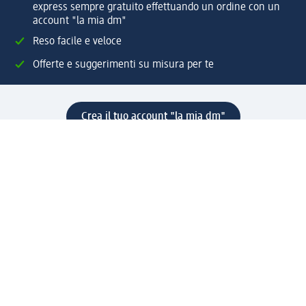
express sempre gratuito effettuando un ordine con un
account "la mia dm"
Reso facile e veloce
Offerte e suggerimenti su misura per te
Crea il tuo account "la mia dm"
Aiuto e contatti
Servizi
Servizio clienti
Spedizione e consegna
Reso e rimborso
L'azienda
La nostra azienda
Corporate Responsibility
Lavora con noi
Press e news
Espansione
Un mondo di prodotti