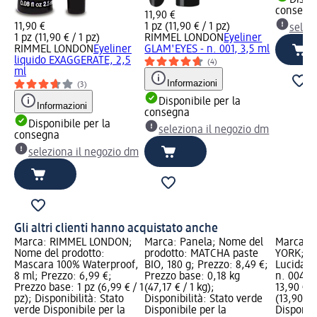
consegn
11,90 €
11,90 €
1 pz (11,90 € / 1 pz)
selez
1 pz (11,90 € / 1 pz)
RIMMEL LONDON
Eyeliner
RIMMEL LONDON
Eyeliner
GLAM'EYES - n. 001, 3,5 ml
liquido EXAGGERATE, 2,5
(4)
ml
Informazioni
(3)
Disponibile per la
Informazioni
consegna
Disponibile per la
seleziona il negozio dm
consegna
seleziona il negozio dm
Gli altri clienti hanno acquistato anche
Marca: RIMMEL LONDON;
Marca: Panela; Nome del
Marca: 
Nome del prodotto:
prodotto: MATCHA paste
YORK; No
Mascara 100% Waterproof,
BIO, 180 g; Prezzo: 8,49 €;
Lucidalab
8 ml; Prezzo: 6,99 €;
Prezzo base: 0,18 kg
n. 004, 
Prezzo base: 1 pz (6,99 € / 1
(47,17 € / 1 kg);
13,90 €; 
pz); Disponibilità: Stato
Disponibilità: Stato verde
(13,90 € /
verde Disponibile per la
Disponibile per la
Disponibi