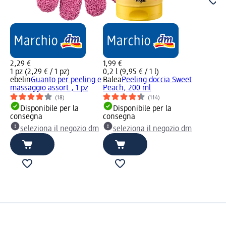
2,29 €
1,99 €
1 pz (2,29 € / 1 pz)
0,2 l (9,95 € / 1 l)
ebelin
Guanto per peeling e
Balea
Peeling doccia Sweet
massaggio assort., 1 pz
Peach, 200 ml
(18)
(114)
Disponibile per la
Disponibile per la
consegna
consegna
seleziona il negozio dm
seleziona il negozio dm