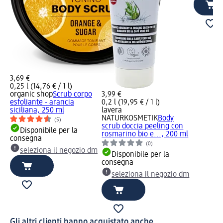
3,69 €
0,25 l (14,76 € / 1 l)
organic shop
Scrub corpo
3,99 €
esfoliante - arancia
0,2 l (19,95 € / 1 l)
siciliana, 250 ml
lavera
NATURKOSMETIK
Body
(5)
scrub doccia peeling con
Disponibile per la
rosmarino bio e..., 200 ml
consegna
(0)
seleziona il negozio dm
Disponibile per la
consegna
seleziona il negozio dm
Gli altri clienti hanno acquistato anche