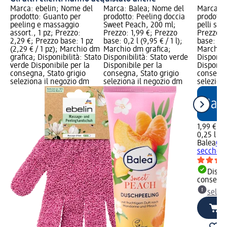
Marca: ebelin; Nome del
Marca: Balea; Nome del
Marca: B
prodotto: Guanto per
prodotto: Peeling doccia
prodotto:
peeling e massaggio
Sweet Peach, 200 ml;
pelli sec
assort., 1 pz; Prezzo:
Prezzo: 1,99 €; Prezzo
Prezzo: 
2,29 €; Prezzo base: 1 pz
base: 0,2 l (9,95 € / 1 l);
base: 0,25
(2,29 € / 1 pz); Marchio dm
Marchio dm grafica;
Marchio 
grafica; Disponibilità: Stato
Disponibilità: Stato verde
Disponibi
verde Disponibile per la
Disponibile per la
Disponibi
consegna, Stato grigio
consegna, Stato grigio
consegna
seleziona il negozio dm
seleziona il negozio dm
selezion
1,99 €
0,25 l (7,
Balea
Oli
secche, 
Dispon
consegn
selez