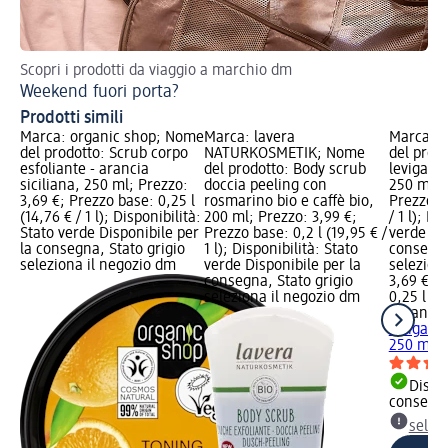
Scopri i prodotti da viaggio a marchio dm
Sco
Weekend fuori porta?
Ch
Prodotti simili
Marca: organic shop; Nome
Marca: lavera
Marca: o
del prodotto: Scrub corpo
NATURKOSMETIK; Nome
del prod
esfoliante - arancia
del prodotto: Body scrub
levigante
siciliana, 250 ml; Prezzo:
doccia peeling con
250 ml; 
3,69 €; Prezzo base: 0,25 l
rosmarino bio e caffè bio,
Prezzo ba
(14,76 € / 1 l); Disponibilità:
200 ml; Prezzo: 3,99 €;
/ 1 l); Di
Stato verde Disponibile per
Prezzo base: 0,2 l (19,95 € /
verde Dis
la consegna, Stato grigio
1 l); Disponibilità: Stato
consegna
seleziona il negozio dm
verde Disponibile per la
selezion
consegna, Stato grigio
3,69 €
seleziona il negozio dm
0,25 l (14
organic 
levigante
250 ml
Dispon
consegn
selez