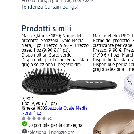
Ecco la frangia più in voga del 2024!
Tendenza Curtain Bangs!
Prodotti simili
Marca: Jäneke 1830; Nome del
Marca: ebelin PROF
prodotto: Spazzola Ovale Media
Nome del prodotto: 
Nera, 1 pz; Prezzo: 9,90 €; Prezzo
districante per capell
base: 1 pz (9,90 € / 1 pz);
Prezzo: 9,90 €; Prez
Disponibilità: Stato verde
(9,90 € / 1 pz); Marc
Disponibile per la consegna, Stato
Disponibilità: Stato 
grigio seleziona il negozio dm
Disponibile per la c
grigio seleziona il 
9,90 €
1 pz (9,90 € / 1 pz)
Jäneke 1830
Spazzola Ovale Media
Nera, 1 pz
(0)
Disponibile per la consegna
seleziona il negozio dm