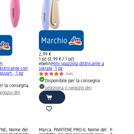
2,99 €
1 pz (2,99 € / 1 pz)
z)
ebelin
Mini spazzola districante a
istricante con
spirale, 1 pz
assort., 1 pz
(149)
Disponibile per la consegna
er la consegna
seleziona il negozio dm
negozio dm
NE; Nome del
Marca: PANTENE PRO-V; Nome del
Marca: Tamp