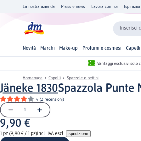
La nostra azienda
Press e news
Lavora con noi
Ispirazio
Inserisci 
Novità
Marchi
Make-up
Profumi e cosmesi
Capelli
Vantaggi esclusivi solo 
Homepage
Capelli
Spazzole e pettini
Jäneke 1830
Spazzola Punte 
4
(
2 recensioni
)
9,90 €
1 pz (9,90 € / 1 pz)
incl. IVA escl.
spedizione