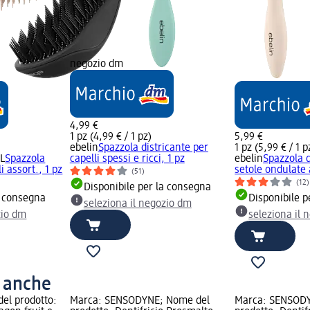
negozio dm
4,99 €
1 pz (4,99 € / 1 pz)
5,99 €
ebelin
Spazzola districante per
1 pz (5,99 € / 1 p
L
Spazzola
capelli spessi e ricci, 1 pz
ebelin
Spazzola d
i assort., 1 pz
setole ondulate 
(51)
(12)
Disponibile per la consegna
a consegna
Disponibile p
seleziona il negozio dm
zio dm
seleziona il 
o anche
el prodotto:
Marca: SENSODYNE; Nome del
Marca: SENSODY