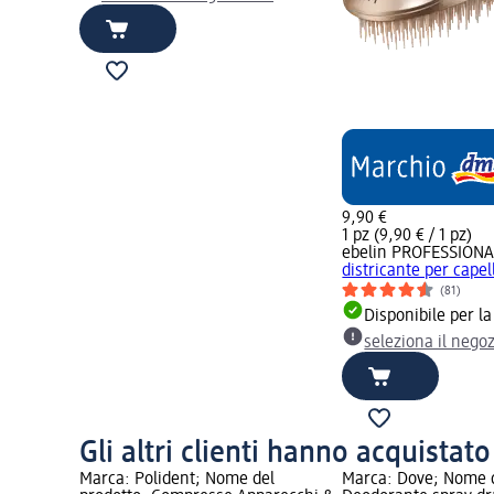
9,90 €
1 pz (9,90 € / 1 pz)
ebelin PROFESSIONA
districante per capell
(81)
Disponibile per l
seleziona il nego
Gli altri clienti hanno acquistat
Marca: Polident; Nome del
Marca: Dove; Nome d