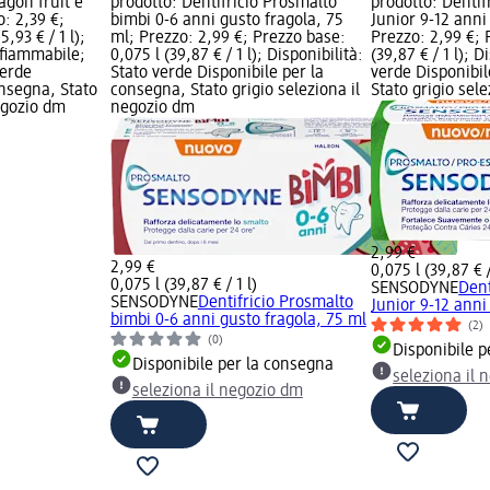
agon fruit e
prodotto: Dentifricio Prosmalto
prodotto: Dentif
o: 2,39 €;
bimbi 0-6 anni gusto fragola, 75
Junior 9-12 anni
5,93 € / 1 l);
ml; Prezzo: 2,99 €; Prezzo base:
Prezzo: 2,99 €; 
nfiammabile;
0,075 l (39,87 € / 1 l); Disponibilità:
(39,87 € / 1 l); D
verde
Stato verde Disponibile per la
verde Disponibil
onsegna, Stato
consegna, Stato grigio seleziona il
Stato grigio sel
negozio dm
negozio dm
2,99 €
2,99 €
0,075 l (39,87 € /
0,075 l (39,87 € / 1 l)
SENSODYNE
Dent
SENSODYNE
Dentifricio Prosmalto
Junior 9-12 ann
bimbi 0-6 anni gusto fragola, 75 ml
(2)
(0)
Disponibile p
Disponibile per la consegna
seleziona il 
seleziona il negozio dm