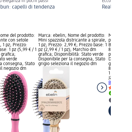
ed eleganza in pochi passi
Ecco come reali
 bun: capelli di tendenza
Realizzare ac
Nome del prodotto:
Marca: ebelin; Nome del prodotto:
Marca: Jäne
ante con setole
Mini spazzola districante a spirale,
prodotto: Sp
, 1 pz; Prezzo:
1 pz; Prezzo: 2,99 €; Prezzo base: 1
Brush colori
se: 1 pz (5,99 € / 1
pz (2,99 € / 1 pz); Marchio dm
8,99 €; Prez
grafica;
grafica; Disponibilità: Stato verde
pz); Disponi
tato verde
Disponibile per la consegna, Stato
Disponibile
la consegna, Stato
grigio seleziona il negozio dm
grigio selez
 il negozio dm
8,99 €
1 pz (8,99 € 
Jäneke 1830
Brush colori
Disponib
selezion