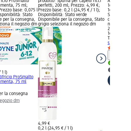
ricio ProSmalto
prodotto: Spuma per capelli ricci
Assorbenti 
 menta, 75 ml;
perfetti, 200 ml; Prezzo: 4,99 €;
16 pz; Prezz
Prezzo base: 0,075 l
Prezzo base: 0,2 l (24,95 € / 1 l);
16 pz (0,17 €
isponibilità: Stato
Disponibilità: Stato verde
Stato verde 
e per la consegna,
Disponibile per la consegna, Stato
consegna, St
eziona il negozio dm
grigio seleziona il negozio dm
negozio dm
2,79 €
16 pz (0,17 €
Tampax
Asso
super, 16 pz
Informaz
Disponib
selezion
 1 l)
ifricio ProSmalto
i menta, 75 ml
er la consegna
negozio dm
4,99 €
0,2 l (24,95 € / 1 l)