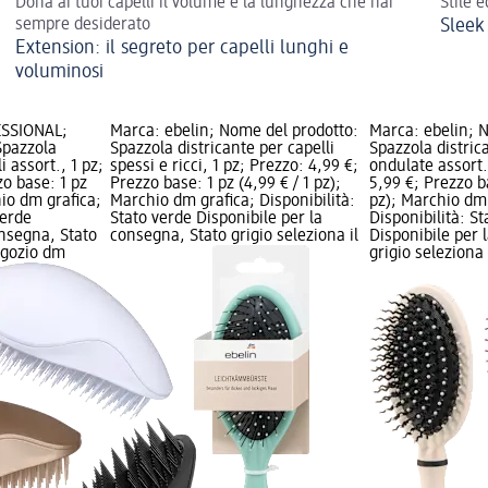
Dona ai tuoi capelli il volume e la lunghezza che hai
Stile 
sempre desiderato
Sleek
Extension: il segreto per capelli lunghi e
voluminosi
ESSIONAL;
Marca: ebelin; Nome del prodotto:
Marca: ebelin; 
Spazzola
Spazzola districante per capelli
Spazzola distric
i assort., 1 pz;
spessi e ricci, 1 pz; Prezzo: 4,99 €;
ondulate assort.
zo base: 1 pz
Prezzo base: 1 pz (4,99 € / 1 pz);
5,99 €; Prezzo ba
hio dm grafica;
Marchio dm grafica; Disponibilità:
pz); Marchio dm 
verde
Stato verde Disponibile per la
Disponibilità: S
onsegna, Stato
consegna, Stato grigio seleziona il
Disponibile per 
negozio dm
grigio seleziona