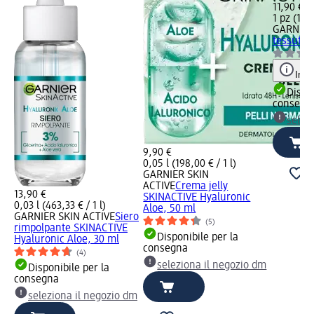
11,90 €
1 pz (11,9
GARNIER
tessuto, 
Info
Dispon
consegn
selez
9,90 €
0,05 l (198,00 € / 1 l)
GARNIER SKIN
ACTIVE
Crema jelly
13,90 €
SKINACTIVE Hyaluronic
0,03 l (463,33 € / 1 l)
Aloe, 50 ml
GARNIER SKIN ACTIVE
Siero
(5)
rimpolpante SKINACTIVE
Disponibile per la
Hyaluronic Aloe, 30 ml
consegna
(4)
seleziona il negozio dm
Disponibile per la
consegna
seleziona il negozio dm