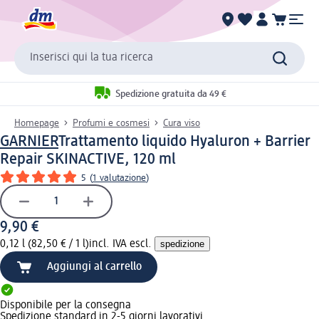
Inserisci qui la tua ricerca
Spedizione gratuita da 49 €
Homepage
Profumi e cosmesi
Cura viso
GARNIER
Trattamento liquido Hyaluron + Barrier
Repair SKINACTIVE, 120 ml
5
(
1 valutazione
)
9,90 €
0,12 l (82,50 € / 1 l)
incl. IVA escl.
spedizione
Aggiungi al carrello
Disponibile per la consegna
Spedizione standard in 2-5 giorni lavorativi