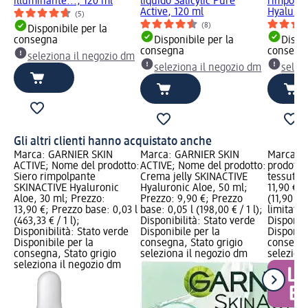
illuminante..., 120 ml
liquido Salicylic Pure
rimpolpa
Active, 120 ml
Hyaluron
(5)
(8)
Disponibile per la
consegna
Disponibile per la
Dispon
consegna
consegn
seleziona il negozio dm
seleziona il negozio dm
selez
Gli altri clienti hanno acquistato anche
Marca: GARNIER SKIN
Marca: GARNIER SKIN
Marca: 
ACTIVE; Nome del prodotto:
ACTIVE; Nome del prodotto:
prodotto
Siero rimpolpante
Crema jelly SKINACTIVE
tessuto, 
SKINACTIVE Hyaluronic
Hyaluronic Aloe, 50 ml;
11,90 €; 
Aloe, 30 ml; Prezzo:
Prezzo: 9,90 €; Prezzo
(11,90 € 
13,90 €; Prezzo base: 0,03 l
base: 0,05 l (198,00 € / 1 l);
limitata 
(463,33 € / 1 l);
Disponibilità: Stato verde
Disponibi
Disponibilità: Stato verde
Disponibile per la
Disponibi
Disponibile per la
consegna, Stato grigio
consegna
consegna, Stato grigio
seleziona il negozio dm
selezion
seleziona il negozio dm