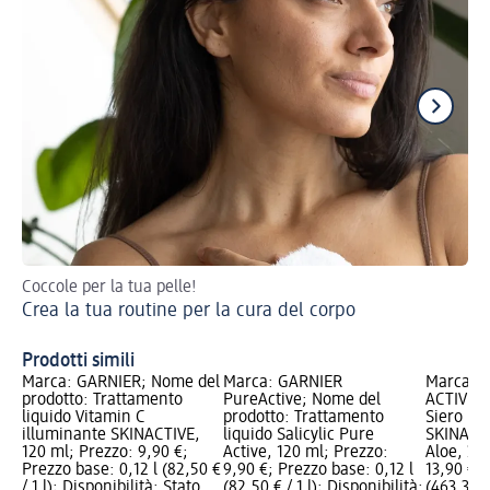
Coccole per la tua pelle!
Sco
Crea la tua routine per la cura del corpo
We
Prodotti simili
Marca: GARNIER; Nome del
Marca: GARNIER
Marca: 
prodotto: Trattamento
PureActive; Nome del
ACTIVE; 
liquido Vitamin C
prodotto: Trattamento
Siero ri
illuminante SKINACTIVE,
liquido Salicylic Pure
SKINACTI
120 ml; Prezzo: 9,90 €;
Active, 120 ml; Prezzo:
Aloe, 30
Prezzo base: 0,12 l (82,50 €
9,90 €; Prezzo base: 0,12 l
13,90 €; 
/ 1 l); Disponibilità: Stato
(82,50 € / 1 l); Disponibilità:
(463,33 € 