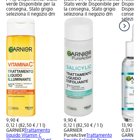
verde Disponibile per la
Stato verde Disponibile per
Disponibi
consegna, Stato grigio
la consegna, Stato grigio
Disponibi
seleziona il negozio dm
seleziona il negozio dm
consegna
selezion
9,90 €
9,90 €
0,12 l (82,50 € / 1 l)
0,12 l (82,50 € / 1 l)
13,90 €
GARNIER
Trattamento
GARNIER
0,03 l (46
liquido Vitamin C
PureActive
Trattamento
GARNIER