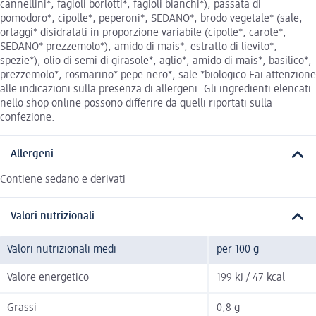
cannellini*, fagioli borlotti*, fagioli bianchi*), passata di
pomodoro*, cipolle*, peperoni*, SEDANO*, brodo vegetale* (sale,
ortaggi* disidratati in proporzione variabile (cipolle*, carote*,
SEDANO* prezzemolo*), amido di mais*, estratto di lievito*,
spezie*), olio di semi di girasole*, aglio*, amido di mais*, basilico*,
prezzemolo*, rosmarino* pepe nero*, sale *biologico Fai attenzione
alle indicazioni sulla presenza di allergeni. Gli ingredienti elencati
nello shop online possono differire da quelli riportati sulla
confezione.
Allergeni
Contiene sedano e derivati
Valori nutrizionali
Valori nutrizionali medi
per 100 g
Valore energetico
199 kJ / 47 kcal
Grassi
0,8 g