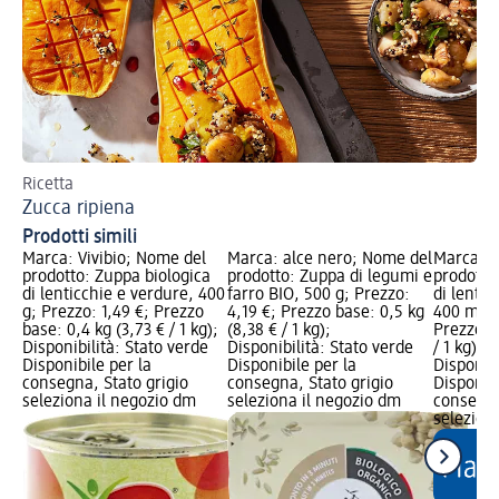
Ricetta
Ric
Zucca ripiena
Fa
Prodotti simili
Marca: Vivibio; Nome del
Marca: alce nero; Nome del
Marca: 
prodotto: Zuppa biologica
prodotto: Zuppa di legumi e
prodotto
di lenticchie e verdure, 400
farro BIO, 500 g; Prezzo:
di lentic
g; Prezzo: 1,49 €; Prezzo
4,19 €; Prezzo base: 0,5 kg
400 ml; 
base: 0,4 kg (3,73 € / 1 kg);
(8,38 € / 1 kg);
Prezzo b
Disponibilità: Stato verde
Disponibilità: Stato verde
/ 1 kg); 
Disponibile per la
Disponibile per la
Disponibi
consegna, Stato grigio
consegna, Stato grigio
Disponibi
seleziona il negozio dm
seleziona il negozio dm
consegna
selezion