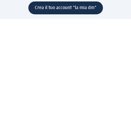
Crea il tuo account "la mia dm"
Aiuto e contatti
Servizi
Servizio clienti
Spedizione e consegna
Reso e rimborso
L'azienda
La nostra azienda
Corporate Responsibility
Lavora con noi
Press e news
Espansione
Un mondo di prodotti
Il mondo dm
Punti vendita
Il nostro Journal
Vivere consapevoli con dm