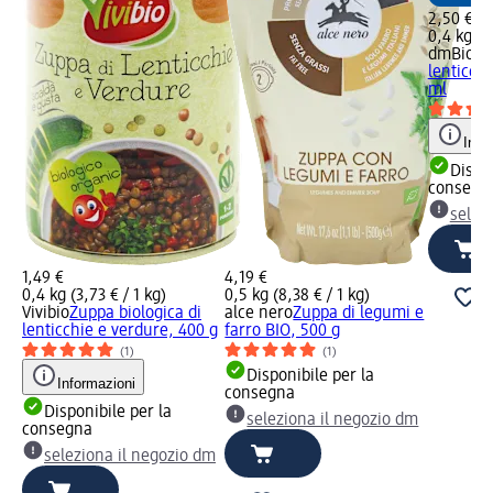
2,50 €
0,4 kg (6
dmBio
Zu
lenticch
ml
Info
Dispon
consegn
selez
1,49 €
4,19 €
0,4 kg (3,73 € / 1 kg)
0,5 kg (8,38 € / 1 kg)
Vivibio
Zuppa biologica di
alce nero
Zuppa di legumi e
lenticchie e verdure, 400 g
farro BIO, 500 g
(1)
(1)
Disponibile per la
Informazioni
consegna
Disponibile per la
seleziona il negozio dm
consegna
seleziona il negozio dm