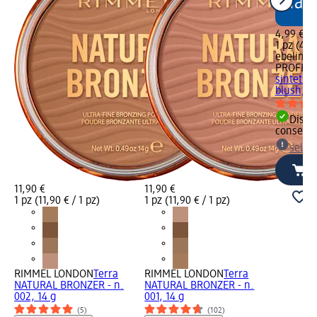
4,99 €
1 pz (4,99
ebelin
PROFESS
sintetico
blush, 1 
Dispon
consegn
selez
11,90 €
11,90 €
1 pz (11,90 € / 1 pz)
1 pz (11,90 € / 1 pz)
RIMMEL LONDON
Terra
RIMMEL LONDON
Terra
NATURAL BRONZER - n.
NATURAL BRONZER - n.
002, 14 g
001, 14 g
(5)
(102)