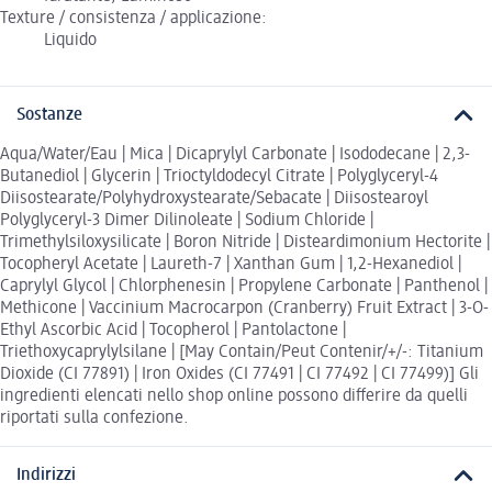
Texture / consistenza / applicazione:
Liquido
Sostanze
Aqua/Water/Eau | Mica | Dicaprylyl Carbonate | Isododecane | 2,3-
Butanediol | Glycerin | Trioctyldodecyl Citrate | Polyglyceryl-4
Diisostearate/Polyhydroxystearate/Sebacate | Diisostearoyl
Polyglyceryl-3 Dimer Dilinoleate | Sodium Chloride |
Trimethylsiloxysilicate | Boron Nitride | Disteardimonium Hectorite |
Tocopheryl Acetate | Laureth-7 | Xanthan Gum | 1,2-Hexanediol |
Caprylyl Glycol | Chlorphenesin | Propylene Carbonate | Panthenol |
Methicone | Vaccinium Macrocarpon (Cranberry) Fruit Extract | 3-O-
Ethyl Ascorbic Acid | Tocopherol | Pantolactone |
Triethoxycaprylylsilane | [May Contain/Peut Contenir/+/-: Titanium
Dioxide (CI 77891) | Iron Oxides (CI 77491 | CI 77492 | CI 77499)] Gli
ingredienti elencati nello shop online possono differire da quelli
riportati sulla confezione.
Indirizzi