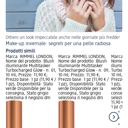
Ottieni un look impeccabile anche nelle giornate più fredde!
Ecc
Make-up invernale: segreti per una pelle radiosa
Ma
Prodotti simili
Marca: RIMMEL LONDON;
Marca: RIMMEL LONDON;
Marca: 
Nome del prodotto: Blush
Nome del prodotto: Blush
Nome del
illuminante Multitasker
illuminante Multitasker
illumina
Turbocharged Glow - n. 01,
Turbocharged Glow - n. 09,
Turbocha
10 ml; Prezzo: 11,90 €;
10 ml; Prezzo: 11,90 €;
10 ml; Pr
Prezzo base: 1 pz (11,90 € /
Prezzo base: 1 pz (11,90 € /
Prezzo ba
1 pz); Disponibilità: Stato
1 pz); Disponibilità: Stato
1 pz); Di
verde Disponibile per la
verde Disponibile per la
verde Dis
consegna, Stato grigio
consegna, Stato grigio
consegna
seleziona il negozio dm
seleziona il negozio dm
selezion
11,90 €
1 pz (11,9