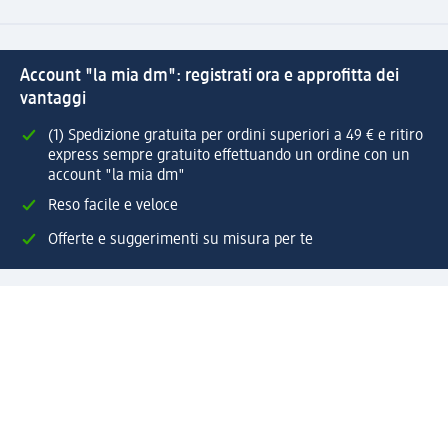
Account "la mia dm": registrati ora e approfitta dei
vantaggi
(1) Spedizione gratuita per ordini superiori a 49 € e ritiro
express sempre gratuito effettuando un ordine con un
account "la mia dm"
Reso facile e veloce
Offerte e suggerimenti su misura per te
Crea il tuo account "la mia dm"
Aiuto e contatti
Servizi
Servizio clienti
Spedizione e consegna
Reso e rimborso