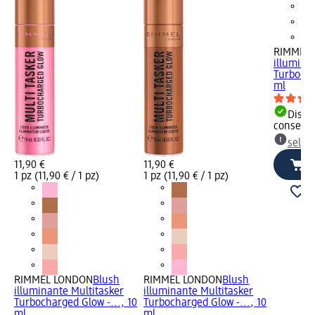
RIMMEL
illumina
Turbocha
ml
Dispon
consegn
selez
11,90 €
11,90 €
1 pz (11,90 € / 1 pz)
1 pz (11,90 € / 1 pz)
RIMMEL LONDON
Blush
RIMMEL LONDON
Blush
illuminante Multitasker
illuminante Multitasker
Turbocharged Glow -..., 10
Turbocharged Glow -..., 10
ml
ml