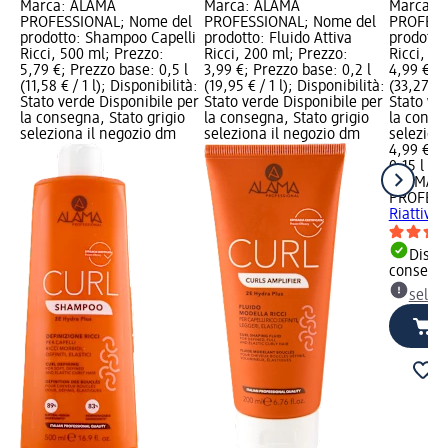
Marca: ALAMA
Marca: ALAMA
Marca: 
PROFESSIONAL; Nome del
PROFESSIONAL; Nome del
PROFESS
prodotto: Shampoo Capelli
prodotto: Fluido Attiva
prodotto:
Ricci, 500 ml; Prezzo:
Ricci, 200 ml; Prezzo:
Ricci, 15
5,79 €; Prezzo base: 0,5 l
3,99 €; Prezzo base: 0,2 l
4,99 €; P
(11,58 € / 1 l); Disponibilità:
(19,95 € / 1 l); Disponibilità:
(33,27 € /
Stato verde Disponibile per
Stato verde Disponibile per
Stato ve
la consegna, Stato grigio
la consegna, Stato grigio
la conse
seleziona il negozio dm
seleziona il negozio dm
selezion
4,99 €
0,15 l (33
ALAMA
PROFESS
Riattiva 
Dispon
consegn
selez