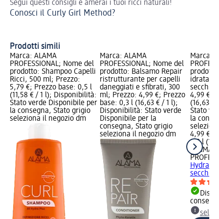
Segui questi consigli e amerai i tuoi ricci naturali!
Ott
Conosci il Curly Girl Method?
pro
Ca
Prodotti simili
Marca: ALAMA
Marca: ALAMA
Marca: 
PROFESSIONAL; Nome del
PROFESSIONAL; Nome del
PROFESS
prodotto: Shampoo Capelli
prodotto: Balsamo Repair
prodotto
Ricci, 500 ml; Prezzo:
ristrutturante per capelli
idratante
5,79 €; Prezzo base: 0,5 l
daneggiati e sfibrati, 300
secchi, 
(11,58 € / 1 l); Disponibilità:
ml; Prezzo: 4,99 €; Prezzo
4,99 €; P
Stato verde Disponibile per
base: 0,3 l (16,63 € / 1 l);
(16,63 € /
la consegna, Stato grigio
Disponibilità: Stato verde
Stato ve
seleziona il negozio dm
Disponibile per la
la conse
consegna, Stato grigio
selezion
seleziona il negozio dm
4,99 €
0,3 l (16,
ALAMA
PROFESS
Hydra idr
secchi, 
Dispon
consegn
selez