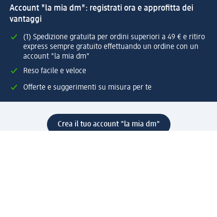
Account "la mia dm": registrati ora e approfitta dei
vantaggi
(1) Spedizione gratuita per ordini superiori a 49 € e ritiro
express sempre gratuito effettuando un ordine con un
account "la mia dm"
Reso facile e veloce
Offerte e suggerimenti su misura per te
Crea il tuo account "la mia dm"
Aiuto e contatti
Servizi
Servizio clienti
Spedizione e consegna
Reso e rimborso
L'azienda