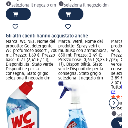
seleziona il negozio dm
seleziona il negozio dm
Gli altri clienti hanno acquistato anche
Marca: WC NET; Nome del
Marca: Vetril; Nome del
Marca: T
prodotto: Gel detergente
prodotto: Spray vetri e
prodotto
WC profumoso assort., 700
multiuso con ammoniaca,
velo, 2 p
ml; Prezzo: 1,69 €; Prezzo
650 ml; Prezzo: 2,49 €;
Prezzo ba
base: 0,7 l (2,41 € / 1 l);
Prezzo base: 0,65 l (3,83 € /
pz); Disp
Disponibilità: Stato verde
1 l); Disponibilità: Stato
verde Dis
Disponibile per la
verde Disponibile per la
consegna
consegna, Stato grigio
consegna, Stato grigio
selezion
seleziona il negozio dm
seleziona il negozio dm
2,89 €
2 pz (1,45
Tutto
Pan
pz
Dispon
consegn
selez