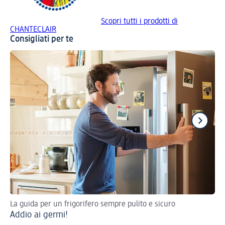
Scopri tutti i prodotti di
CHANTECLAIR
Consigliati per te
La guida per un frigorifero sempre pulito e sicuro
Sco
Addio ai germi!
pr
Co