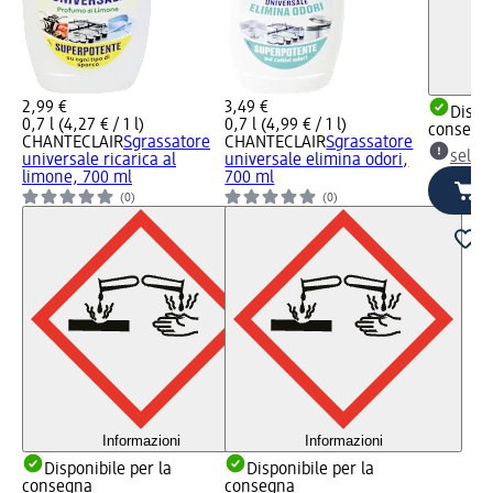
2,99 €
3,49 €
Dispon
0,7 l (4,27 € / 1 l)
0,7 l (4,99 € / 1 l)
consegn
CHANTECLAIR
Sgrassatore
CHANTECLAIR
Sgrassatore
selez
universale ricarica al
universale elimina odori,
limone, 700 ml
700 ml
(0)
(0)
Informazioni
Informazioni
Disponibile per la
Disponibile per la
consegna
consegna