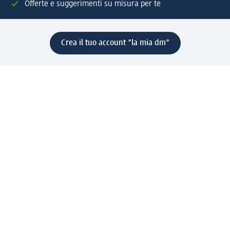
Offerte e suggerimenti su misura per te
Crea il tuo account "la mia dm"
Aiuto e contatti
Servizi
Servizio clienti
Spedizione e consegna
Reso e rimborso
L'azienda
La nostra azienda
Corporate Responsibility
Lavora con noi
Press e news
Espansione
Un mondo di prodotti
Il mondo dm