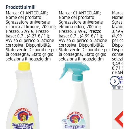
Prodotti simili
Marca: CHANTECLAIR;
Marca: CHANTECLAIR;
Marca: 
Nome del prodotto:
Nome del prodotto:
Nome del
Sgrassatore universale
Sgrassatore universale
Sgrassat
ricarica al limone, 700 ml;
elimina odori, 700 ml;
lavanda,
Prezzo: 2,99 €; Prezzo
Prezzo: 3,49 €; Prezzo
3,49 €; P
base: 0,7 l (4,27 € / 1 l);
base: 0,7 l (4,99 € / 1 l);
(4,99 € / 
Avviso di pericolo: azione
Avviso di pericolo: azione
pericolo:
corrosiva; Disponibilità:
corrosiva; Disponibilità:
Disponibi
Stato verde Disponibile per
Stato verde Disponibile per
Disponibi
la consegna, Stato grigio
la consegna, Stato grigio
consegna
seleziona il negozio dm
seleziona il negozio dm
selezion
3,49 €
0,7 l (4,9
CHANTEC
universa
700 ml