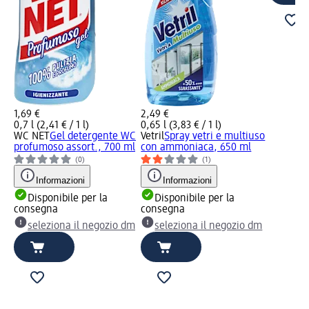
1,69 €
2,49 €
0,7 l (2,41 € / 1 l)
0,65 l (3,83 € / 1 l)
WC NET
Gel detergente WC
Vetril
Spray vetri e multiuso
profumoso assort., 700 ml
con ammoniaca, 650 ml
(0)
(1)
Informazioni
Informazioni
Disponibile per la
Disponibile per la
consegna
consegna
seleziona il negozio dm
seleziona il negozio dm