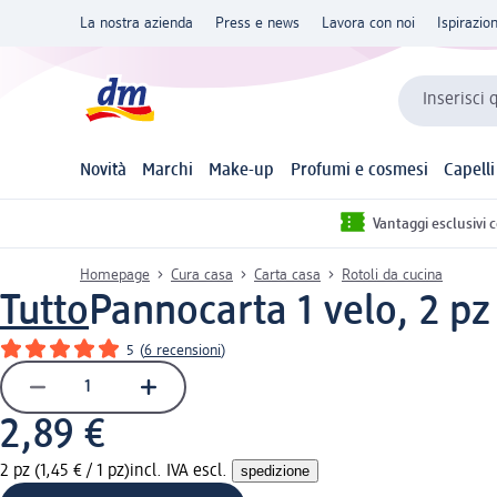
La nostra azienda
Press e news
Lavora con noi
Ispirazio
Inserisci 
Novità
Marchi
Make-up
Profumi e cosmesi
Capelli
Vantaggi esclusivi 
Homepage
Cura casa
Carta casa
Rotoli da cucina
Tutto
Pannocarta 1 velo, 2 pz
5
(
6 recensioni
)
2,89 €
2 pz (1,45 € / 1 pz)
incl. IVA escl.
spedizione