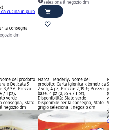
seleziona il negozio dm
z)
 da cucina in puro
er la consegna
negozio dm
 Nome del prodotto:
Marca: Tenderly; Nome del
Marca: vile
ura e Delicata 5
prodotto: Carta igienica kilometrica
Spugna da cu
o: 3,69 €; Prezzo
2 veli, 4 pz; Prezzo: 2,19 €; Prezzo
pz; Prezzo: 
€ / 1 pz);
base: 4 pz (0,55 € / 1 pz);
(0,40 € / 1 p
tato verde
Disponibilità: Stato verde
verde Dispo
la consegna, Stato
Disponibile per la consegna, Stato
Stato grigio
 il negozio dm
grigio seleziona il negozio dm
1,19 €
3 pz (0,40 € 
vileda
Spugna
Crystal, 3 p