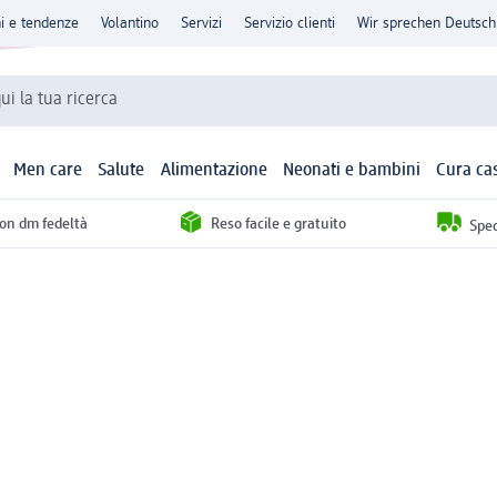
ni e tendenze
Volantino
Servizi
Servizio clienti
Wir sprechen Deutsch
qui la tua ricerca
Men care
Salute
Alimentazione
Neonati e bambini
Cura ca
con dm fedeltà
Reso facile e gratuito
Sped