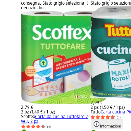
consegna, Stato grigio seleziona il
Stato grigio selezio
negozio dm
2,99 €
2,79 €
2 pz (1,50 € / 1 pz)
2 pz (1,40 € / 1 pz)
Tutto
Carta cucina Più
Scottex
Carta da cucina Tuttofare 2
(3)
veli, 2 pz
Informazioni
(4)