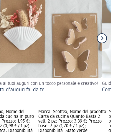
ta ai tuoi auguri con un tocco personale e creativo!
Guida per pulir
tti d'auguri fai da te
Come togliere
mo; Nome del
Marca: Scottex; Nome del prodotto:
Marca: Prof
da cucina in puro
Carta da cucina Quanto Basta 2
prodotto: P
 Prezzo: 1,95 €;
veli, 2 pz; Prezzo: 3,39 €; Prezzo
pz; Prezzo: 
 (0,98 € / 1 pz);
base: 2 pz (1,70 € / 1 pz);
pz (2,95 € /
ca; Disponibilità:
Disponibilità: Stato verde
grafica; Dis