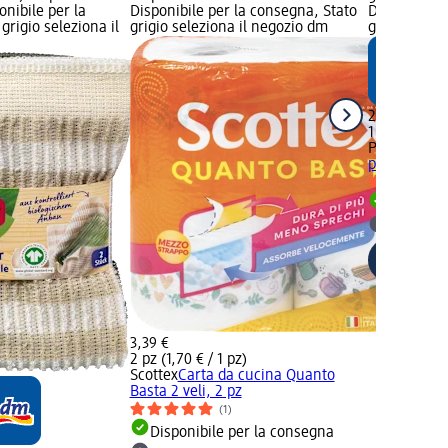
onibile per la
Disponibile per la consegna, Stato
Disponibile
grigio seleziona il
grigio seleziona il negozio dm
grigio selez
2,95 €
1 pz (2,95 € 
Profissimo
P
pz
Disponib
selezion
3,39 €
2 pz (1,70 € / 1 pz)
Scottex
Carta da cucina Quanto
Basta 2 veli, 2 pz
(1)
Disponibile per la consegna