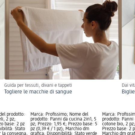
Guida per tessuti, divani e tappeti
Dai vi
Togliere le macchie di sangue
Biglie
del prodotto:
Marca: Profissimo; Nome del
Marca: Profissi
li, 2 pz;
prodotto: Panni da cucina 2in1, 5
prodotto: Panni 
zo base: 2 pz
pz; Prezzo: 1,95 €; Prezzo base: 5
cotone bio, 2 pz;
ibilità: Stato
pz (0,39 € / 1 pz); Marchio dm
Prezzo base: 2 pz
r la consegna,
grafica; Disponibilità: Stato verde
Marchio dm grafi