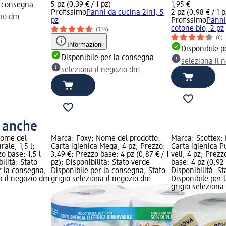
5 pz (0,39 € / 1 pz)
1,95 €
a consegna
Profissimo
Panni da cucina 2in1, 5
2 pz (0,98 € / 1 p
zio dm
pz
Profissimo
Panni
cotone bio, 2 pz
(314)
(6)
Informazioni
Disponibile p
Disponibile per la consegna
seleziona il 
seleziona il negozio dm
o anche
Nome del
Marca: Foxy; Nome del prodotto:
Marca: Scottex;
ale, 1,5 l;
Carta igienica Mega, 4 pz; Prezzo:
Carta igienica P
o base: 1,5 l
3,49 €; Prezzo base: 4 pz (0,87 € / 1
veli, 4 pz; Prezz
bilità: Stato
pz); Disponibilità: Stato verde
base: 4 pz (0,92 
r la consegna,
Disponibile per la consegna, Stato
Disponibilità: S
na il negozio dm
grigio seleziona il negozio dm
Disponibile per 
grigio seleziona