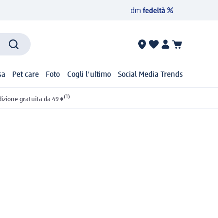
sa
Pet care
Foto
Cogli l'ultimo
Social Media Trends
(1)
izione gratuita da 49 €