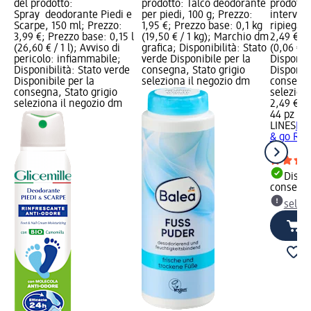
del prodotto:
prodotto: Talco deodorante
prodotto:
Spray deodorante Piedi e
per piedi, 100 g; Prezzo:
interval
Scarpe, 150 ml; Prezzo:
1,95 €; Prezzo base: 0,1 kg
ripiegati
3,99 €; Prezzo base: 0,15 l
(19,50 € / 1 kg); Marchio dm
2,49 €; 
(26,60 € / 1 l); Avviso di
grafica; Disponibilità: Stato
(0,06 € / 
pericolo: infiammabile;
verde Disponibile per la
Disponibi
Disponibilità: Stato verde
consegna, Stato grigio
Disponibi
Disponibile per la
seleziona il negozio dm
consegna
consegna, Stato grigio
selezion
seleziona il negozio dm
2,49 €
44 pz (0,
LINES
Pro
& go Regu
pz
Dispon
consegn
selez