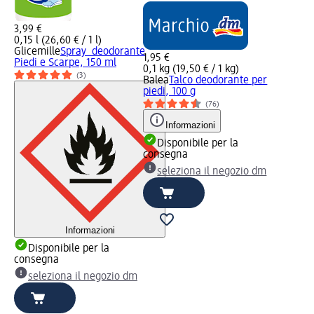
3,99 €
0,15 l (26,60 € / 1 l)
Glicemille
Spray deodorante
1,95 €
Piedi e Scarpe, 150 ml
0,1 kg (19,50 € / 1 kg)
(3)
Balea
Talco deodorante per
piedi, 100 g
(76)
Informazioni
Disponibile per la
consegna
seleziona il negozio dm
Informazioni
Disponibile per la
consegna
seleziona il negozio dm