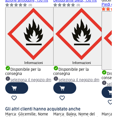
azione antiodore, 150 ml
Deodorante piedi, 150 ml
Glicemil
Piedi e 
(0)
(0)
Informazioni
Informazioni
Disponibile per la
Disponibile per la
consegna
consegna
Dispon
consegn
seleziona il negozio dm
seleziona il negozio dm
selez
Gli altri clienti hanno acquistato anche
Marca: Glicemille; Nome
Marca: Balea; Nome del
Marca: L