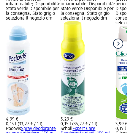
infiammabile; Disponibilità:
infiammabile; Disponibilità:
pericolo
Stato verde Disponibile per
Stato verde Disponibile per
Disponibi
la consegna, Stato grigio
la consegna, Stato grigio
Disponibi
seleziona il negozio dm
seleziona il negozio dm
consegna
selezion
4,99 €
5,29 €
0,15 l (33,27 € / 1 l)
0,15 l (35,27 € / 1 l)
3,99 €
Podovis
Spray deodorante
Scholl
Expert Care
0,15 l (26