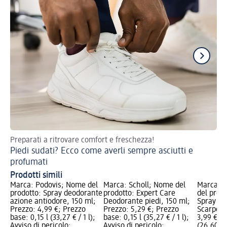
Preparati a ritrovare comfort e freschezza!
Coc
Piedi sudati? Ecco come averli sempre asciutti e
Cr
profumati
Prodotti simili
Marca: Podovis; Nome del
Marca: Scholl; Nome del
Marca: G
prodotto: Spray deodorante
prodotto: Expert Care
del prodo
azione antiodore, 150 ml;
Deodorante piedi, 150 ml;
Spray de
Prezzo: 4,99 €; Prezzo
Prezzo: 5,29 €; Prezzo
Scarpe, 
base: 0,15 l (33,27 € / 1 l);
base: 0,15 l (35,27 € / 1 l);
3,99 €; P
Avviso di pericolo:
Avviso di pericolo:
(26,60 € /