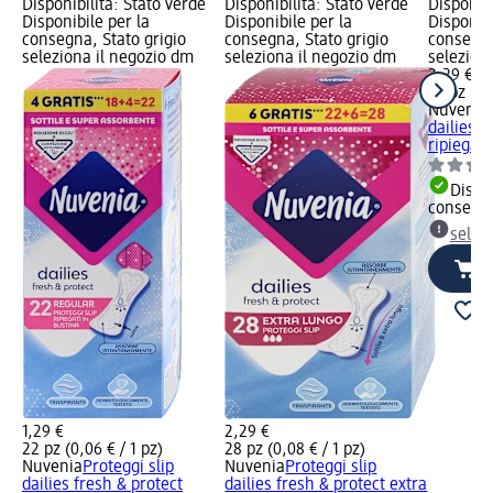
Disponibilità: Stato verde
Disponibilità: Stato verde
Disponibi
Disponibile per la
Disponibile per la
Disponibi
consegna, Stato grigio
consegna, Stato grigio
consegna
seleziona il negozio dm
seleziona il negozio dm
selezion
2,29 €
30 pz (0,
Nuvenia
dailies s
ripiegati
Dispon
consegn
selez
1,29 €
2,29 €
22 pz (0,06 € / 1 pz)
28 pz (0,08 € / 1 pz)
Nuvenia
Proteggi slip
Nuvenia
Proteggi slip
dailies fresh & protect
dailies fresh & protect extra