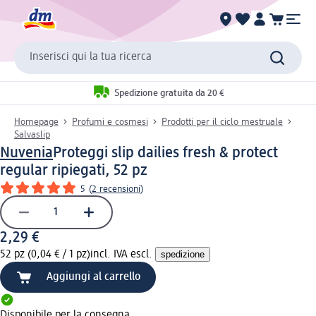
Inserisci qui la tua ricerca
Spedizione gratuita da 20 €
Homepage
Profumi e cosmesi
Prodotti per il ciclo mestruale
Salvaslip
Nuvenia
Proteggi slip dailies fresh & protect
regular ripiegati, 52 pz
5
(
2 recensioni
)
2,29 €
52 pz (0,04 € / 1 pz)
incl. IVA escl.
spedizione
Aggiungi al carrello
Disponibile per la consegna