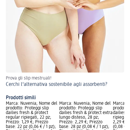
Prova gli slip mestruali!
Tu
Cerchi l'alternativa sostenibile agli assorbenti?
Il
Prodotti simili
Marca: Nuvenia; Nome del
Marca: Nuvenia; Nome del
Marca: N
prodotto: Proteggi slip
prodotto: Proteggi slip
prodotto:
dailies fresh & protect
dailies fresh & protect extra
dailies s
regular ripiegati, 22 pz;
lungo disteso, 28 pz;
ripiegati
Prezzo: 1,29 €; Prezzo
Prezzo: 2,29 €; Prezzo
2,29 €; 
base: 22 pz (0,06 € / 1 pz);
base: 28 pz (0,08 € / 1 pz);
(0,08 € / 