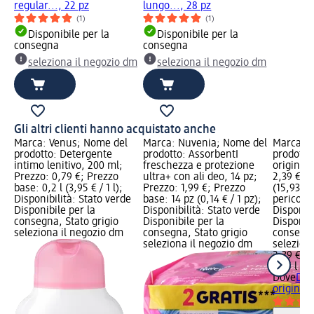
regular..., 22 pz
lungo..., 28 pz
(1)
(1)
Disponibile per la
Disponibile per la
consegna
consegna
seleziona il negozio dm
seleziona il negozio dm
Gli altri clienti hanno acquistato anche
Marca: Venus; Nome del
Marca: Nuvenia; Nome del
Marca: D
prodotto: Detergente
prodotto: AssorbentI
prodotto
intimo lenitivo, 200 ml;
freschezza e protezione
original,
Prezzo: 0,79 €; Prezzo
ultra+ con ali deo, 14 pz;
2,39 €; P
base: 0,2 l (3,95 € / 1 l);
Prezzo: 1,99 €; Prezzo
(15,93 € /
Disponibilità: Stato verde
base: 14 pz (0,14 € / 1 pz);
pericolo
Disponibile per la
Disponibilità: Stato verde
Disponibi
consegna, Stato grigio
Disponibile per la
Disponibi
seleziona il negozio dm
consegna, Stato grigio
consegna
seleziona il negozio dm
selezion
2,39 €
0,15 l (15
Dove
Deo
original,