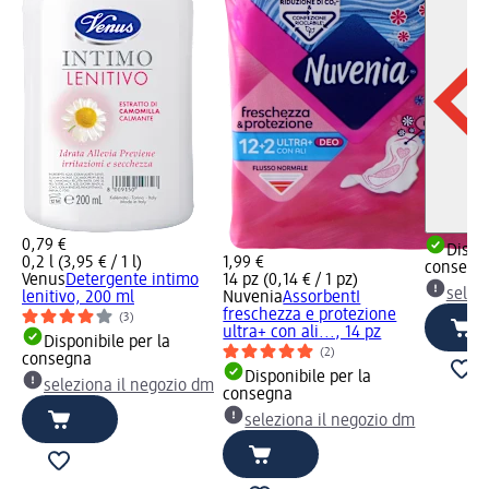
0,79 €
Dispon
0,2 l (3,95 € / 1 l)
1,99 €
consegn
Venus
Detergente intimo
14 pz (0,14 € / 1 pz)
selez
lenitivo, 200 ml
Nuvenia
AssorbentI
freschezza e protezione
(3)
ultra+ con ali..., 14 pz
Disponibile per la
(2)
consegna
Disponibile per la
seleziona il negozio dm
consegna
seleziona il negozio dm