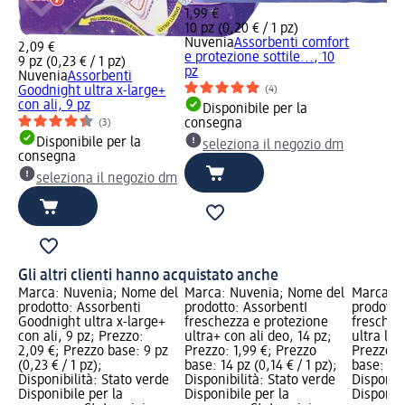
1,99 €
10 pz (0,20 € / 1 pz)
Nuvenia
Assorbenti comfort
2,09 €
e protezione sottile..., 10
9 pz (0,23 € / 1 pz)
pz
Nuvenia
Assorbenti
(4)
Goodnight ultra x-large+
con ali, 9 pz
Disponibile per la
consegna
(3)
Disponibile per la
seleziona il negozio dm
consegna
seleziona il negozio dm
Gli altri clienti hanno acquistato anche
Marca: Nuvenia; Nome del
Marca: Nuvenia; Nome del
Marca: N
prodotto: Assorbenti
prodotto: AssorbentI
prodotto
Goodnight ultra x-large+
freschezza e protezione
freschez
con ali, 9 pz; Prezzo:
ultra+ con ali deo, 14 pz;
ultra lun
2,09 €; Prezzo base: 9 pz
Prezzo: 1,99 €; Prezzo
Prezzo: 
(0,23 € / 1 pz);
base: 14 pz (0,14 € / 1 pz);
base: 12 
Disponibilità: Stato verde
Disponibilità: Stato verde
Disponibi
Disponibile per la
Disponibile per la
Disponibi