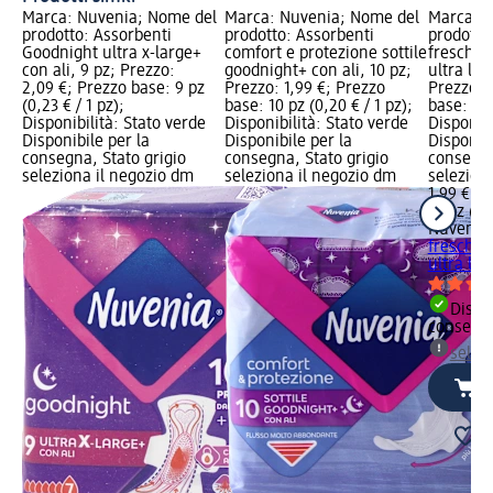
Marca: Nuvenia; Nome del
Marca: Nuvenia; Nome del
Marca: N
prodotto: Assorbenti
prodotto: Assorbenti
prodotto
Goodnight ultra x-large+
comfort e protezione sottile
freschez
con ali, 9 pz; Prezzo:
goodnight+ con ali, 10 pz;
ultra lun
2,09 €; Prezzo base: 9 pz
Prezzo: 1,99 €; Prezzo
Prezzo: 
(0,23 € / 1 pz);
base: 10 pz (0,20 € / 1 pz);
base: 12 
Disponibilità: Stato verde
Disponibilità: Stato verde
Disponibi
Disponibile per la
Disponibile per la
Disponibi
consegna, Stato grigio
consegna, Stato grigio
consegna
seleziona il negozio dm
seleziona il negozio dm
selezion
1,99 €
12 pz (0,1
Nuvenia
freschez
ultra lun
Dispon
consegn
selez