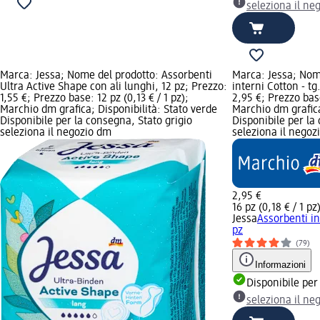
seleziona il ne
Marca: Jessa; Nome del prodotto: Assorbenti
Marca: Jessa; Nom
Ultra Active Shape con ali lunghi, 12 pz; Prezzo:
interni Cotton - tg
1,55 €; Prezzo base: 12 pz (0,13 € / 1 pz);
2,95 €; Prezzo base
Marchio dm grafica; Disponibilità: Stato verde
Marchio dm grafica
Disponibile per la consegna, Stato grigio
Disponibile per la
seleziona il negozio dm
seleziona il negoz
2,95 €
16 pz (0,18 € / 1 pz
Jessa
Assorbenti in
pz
(79)
Informazioni
Disponibile per
seleziona il ne