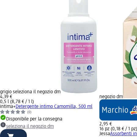
grigio seleziona il negozio dm
4,39 €
negozio dm
0,5 l (8,78 € / 1 l)
intima+
Detergente intimo Camomilla, 500 ml
(0)
Disponibile per la consegna
2,95 €
seleziona il negozio dm
16 pz (0,18 € / 1 pz
Jessa
Assorbenti in