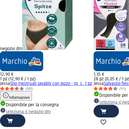
negozio dm
12,90 €
1,35 €
1 pz (12,90 € / 1 pz)
28 pz (0,05 € / 1 pz
Jessa
Slip mestruali lavabili con pizzo - tg. L, 1 pz
Jessa
Salvaslip fles
(103)
(111)
Disponibile per
Informazioni
seleziona il ne
Disponibile per la consegna
seleziona il negozio dm