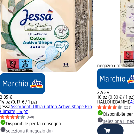
negozio dm
2,95 €
2,35 €
10 pz (0,30 € / 1 pz
14 pz (0,17 € / 1 pz)
HALLOHEBAMME
A
Jessa
Assorbenti Ultra Cotton Active Shape Pro
(232)
Climate, 14 pz
Disponibile per
(148)
seleziona il ne
Disponibile per la consegna
seleziona il negozio dm