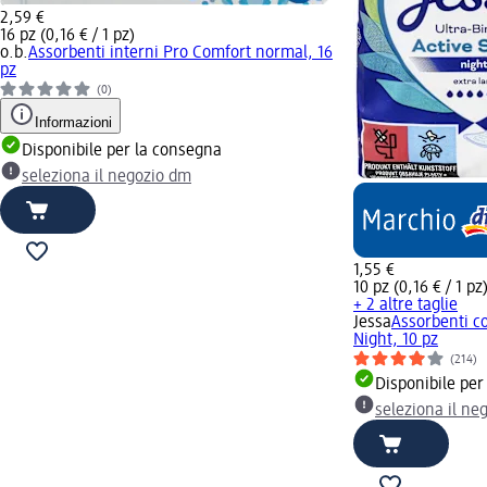
2,59 €
16 pz (0,16 € / 1 pz)
o.b.
Assorbenti interni Pro Comfort normal, 16
pz
(0)
Informazioni
Disponibile per la consegna
seleziona il negozio dm
1,55 €
10 pz (0,16 € / 1 pz
+ 2 altre taglie
Jessa
Assorbenti co
Night, 10 pz
(214)
Disponibile per
seleziona il ne