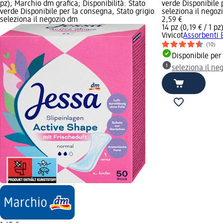
pz); Marchio dm grafica; Disponibilità: Stato
verde Disponibile 
verde Disponibile per la consegna, Stato grigio
seleziona il negoz
seleziona il negozio dm
2,59 €
14 pz (0,19 € / 1 pz
Vivicot
Assorbenti B
(10)
Disponibile per
seleziona il ne