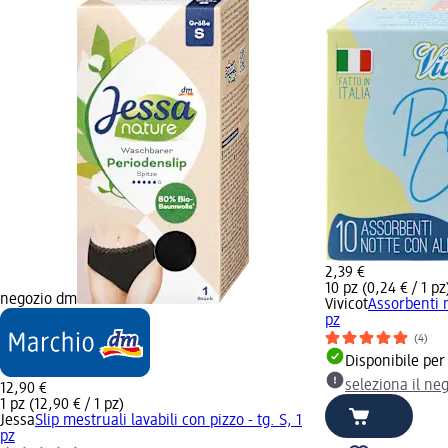
2,39 €
10 pz (0,24 € / 1 pz
negozio dm
Vivicot
Assorbenti 
pz
(4)
Disponibile per
seleziona il ne
12,90 €
1 pz (12,90 € / 1 pz)
Jessa
Slip mestruali lavabili con pizzo - tg. S, 1
pz