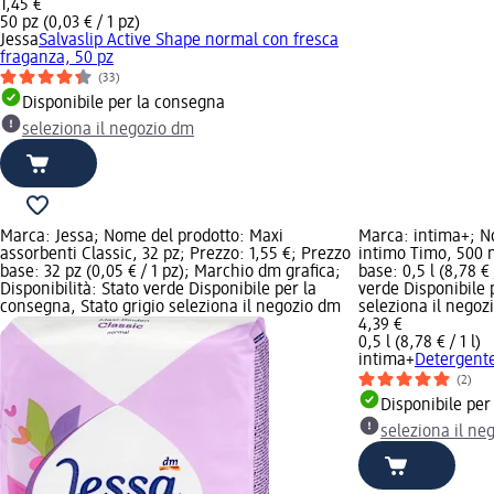
1,45 €
50 pz (0,03 € / 1 pz)
Jessa
Salvaslip Active Shape normal con fresca
fraganza, 50 pz
(33)
Disponibile per la consegna
seleziona il negozio dm
Marca: Jessa; Nome del prodotto: Maxi
Marca: intima+; N
assorbenti Classic, 32 pz; Prezzo: 1,55 €; Prezzo
intimo Timo, 500 m
base: 32 pz (0,05 € / 1 pz); Marchio dm grafica;
base: 0,5 l (8,78 € 
Disponibilità: Stato verde Disponibile per la
verde Disponibile 
consegna, Stato grigio seleziona il negozio dm
seleziona il negoz
4,39 €
0,5 l (8,78 € / 1 l)
intima+
Detergente
(2)
Disponibile per
seleziona il ne