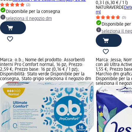
0,3 l (6,30 € / 1 l)
(2)
NATURAVERDE
Dete
Disponibile per la consegna
ml
(3)
seleziona il negozio dm
Disponibile per
seleziona il ne
Marca: o.b.; Nome del prodotto: Assorbenti
Marca: Jessa; Nom
interni Pro Comfort normal, 16 pz; Prezzo:
con ali Ultra Acti
2,59 €; Prezzo base: 16 pz (0,16 € / 1 pz);
1,55 €; Prezzo base
Disponibilità: Stato verde Disponibile per la
Marchio dm grafica
consegna, Stato grigio seleziona il negozio dm
Disponibile per la
seleziona il negoz