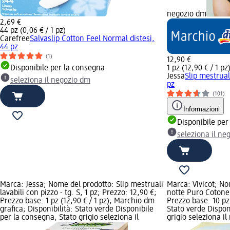
negozio dm
2,69 €
44 pz (0,06 € / 1 pz)
Carefree
Salvaslip Cotton Feel Normal distesi,
44 pz
(1)
12,90 €
Disponibile per la consegna
1 pz (12,90 € / 1 pz
Jessa
Slip mestruali
seleziona il negozio dm
pz
(101)
Informazioni
Disponibile per
seleziona il ne
Marca: Jessa; Nome del prodotto: Slip mestruali
Marca: Vivicot; No
lavabili con pizzo - tg. S, 1 pz; Prezzo: 12,90 €;
notte Puro Cotone 
Prezzo base: 1 pz (12,90 € / 1 pz); Marchio dm
Prezzo base: 10 pz 
grafica; Disponibilità: Stato verde Disponibile
Stato verde Dispon
per la consegna, Stato grigio seleziona il
grigio seleziona i