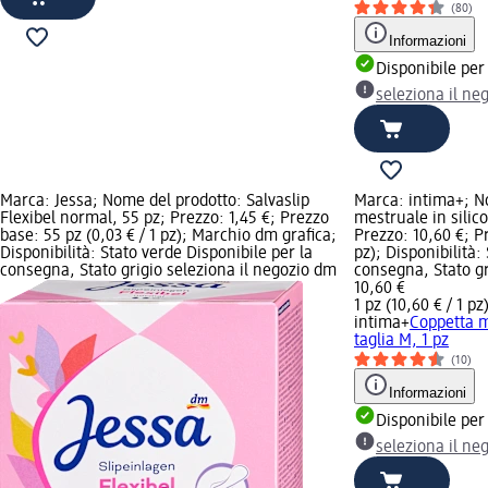
(80)
Informazioni
Disponibile per
seleziona il ne
Marca: Jessa; Nome del prodotto: Salvaslip
Marca: intima+; N
Flexibel normal, 55 pz; Prezzo: 1,45 €; Prezzo
mestruale in silic
base: 55 pz (0,03 € / 1 pz); Marchio dm grafica;
Prezzo: 10,60 €; Pr
Disponibilità: Stato verde Disponibile per la
pz); Disponibilità:
consegna, Stato grigio seleziona il negozio dm
consegna, Stato gr
10,60 €
1 pz (10,60 € / 1 pz
intima+
Coppetta m
taglia M, 1 pz
(10)
Informazioni
Disponibile per
seleziona il ne