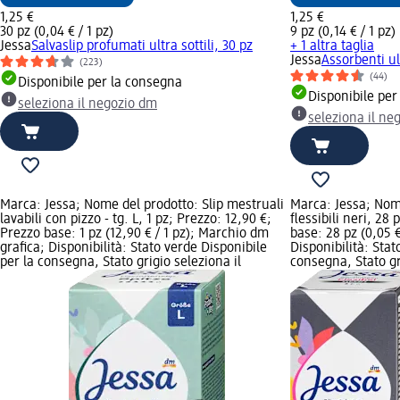
1,25 €
1,25 €
30 pz (0,04 € / 1 pz)
9 pz (0,14 € / 1 pz)
Jessa
Salvaslip profumati ultra sottili, 30 pz
+ 1 altra taglia
Jessa
Assorbenti ul
(223)
(44)
Disponibile per la consegna
Disponibile per
seleziona il negozio dm
seleziona il ne
Marca: Jessa; Nome del prodotto: Slip mestruali
Marca: Jessa; Nome
lavabili con pizzo - tg. L, 1 pz; Prezzo: 12,90 €;
flessibili neri, 28
Prezzo base: 1 pz (12,90 € / 1 pz); Marchio dm
base: 28 pz (0,05 €
grafica; Disponibilità: Stato verde Disponibile
Disponibilità: Stat
per la consegna, Stato grigio seleziona il
consegna, Stato gr