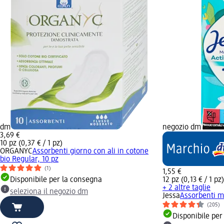
dm
negozio dm
3,69 €
10 pz (0,37 € / 1 pz)
ORGANYC
Assorbenti giorno con ali in cotone
bio Regular, 10 pz
(1)
1,55 €
Disponibile per la consegna
12 pz (0,13 € / 1 pz)
+ 2 altre taglie
seleziona il negozio dm
Jessa
Assorbenti m
(205)
Disponibile per