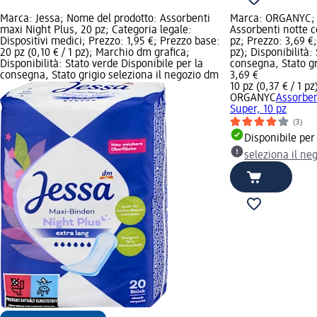
Marca: Jessa; Nome del prodotto: Assorbenti
Marca: ORGANYC; 
maxi Night Plus, 20 pz; Categoria legale:
Assorbenti notte c
Dispositivi medici; Prezzo: 1,95 €; Prezzo base:
pz; Prezzo: 3,69 €;
20 pz (0,10 € / 1 pz); Marchio dm grafica;
pz); Disponibilità:
Disponibilità: Stato verde Disponibile per la
consegna, Stato gr
consegna, Stato grigio seleziona il negozio dm
3,69 €
10 pz (0,37 € / 1 pz
ORGANYC
Assorben
Super, 10 pz
(3)
Disponibile per
seleziona il ne