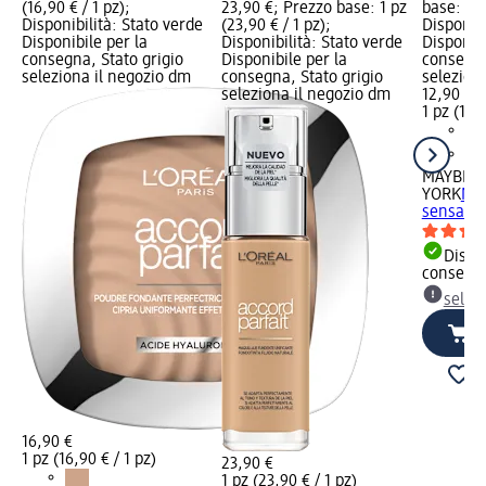
(16,90 € / 1 pz);
23,90 €; Prezzo base: 1 pz
base: 1 p
Disponibilità: Stato verde
(23,90 € / 1 pz);
Disponibi
Disponibile per la
Disponibilità: Stato verde
Disponibi
consegna, Stato grigio
Disponibile per la
consegna
seleziona il negozio dm
consegna, Stato grigio
selezion
seleziona il negozio dm
12,90 €
1 pz (12,9
MAYBELL
YORK
Mas
sensazio
Dispon
consegn
selez
16,90 €
1 pz (16,90 € / 1 pz)
23,90 €
1 pz (23,90 € / 1 pz)