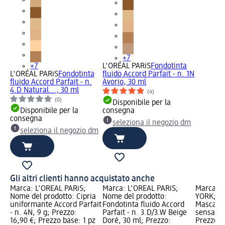
+7
+7
L'ORÉAL PARiS
Fondotinta
L'ORÉAL PARiS
Fondotinta
fluido Accord Parfait - n. 1N
fluido Accord Parfait - n.
Avorio, 30 ml
4.D Natural..., 30 ml
(4)
(0)
Disponibile per la
Disponibile per la
consegna
consegna
seleziona il negozio dm
seleziona il negozio dm
Gli altri clienti hanno acquistato anche
Marca: L'ORÉAL PARiS;
Marca: L'ORÉAL PARiS;
Marca: 
Nome del prodotto: Cipria
Nome del prodotto:
YORK; No
uniformante Accord Parfait
Fondotinta fluido Accord
Mascara 
- n. 4N, 9 g; Prezzo:
Parfait - n. 3.D/3.W Beige
sensazio
16,90 €; Prezzo base: 1 pz
Doré, 30 ml; Prezzo:
Prezzo: 