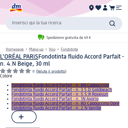
Inserisci qui la tua ricerca
Spedizione gratuita da 49 €
Homepage
Make-up
Viso
Fondotinta
L'ORÉAL PARiS
Fondotinta fluido Accord Parfait -
n. 4.N Beige, 30 ml
0
(
Valuta il prodotto
)
Colore
Fondotinta fluido Accord Parfait - n. 8N Cappuccino
Fondotinta fluido Accord Parfait - n. 3.5.D Goldpeach
Fondotinta fluido Accord Parfait - n. 5.5.R Rosesun
Fondotinta fluido Accord Parfait - n. 1N Avorio
Fondotinta fluido Accord Parfait - n. 8D Cappuccino Dorè
Fondotinta fluido Accord Parfait - n. 2.N Vanille