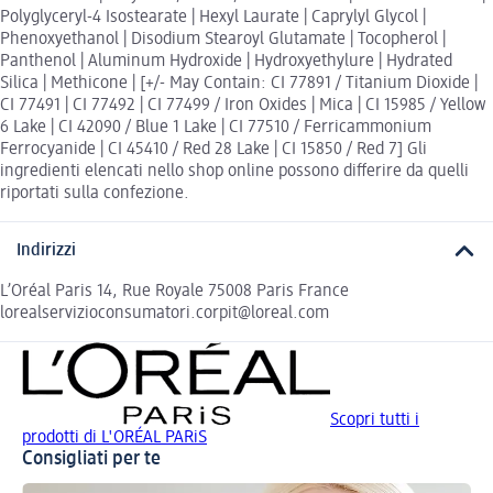
Polyglyceryl-4 Isostearate | Hexyl Laurate | Caprylyl Glycol |
Phenoxyethanol | Disodium Stearoyl Glutamate | Tocopherol |
Panthenol | Aluminum Hydroxide | Hydroxyethylure | Hydrated
Silica | Methicone | [+/- May Contain: CI 77891 / Titanium Dioxide |
CI 77491 | CI 77492 | CI 77499 / Iron Oxides | Mica | CI 15985 / Yellow
6 Lake | CI 42090 / Blue 1 Lake | CI 77510 / Ferricammonium
Ferrocyanide | CI 45410 / Red 28 Lake | CI 15850 / Red 7] Gli
ingredienti elencati nello shop online possono differire da quelli
riportati sulla confezione.
Indirizzi
L’Oréal Paris 14, Rue Royale 75008 Paris France
lorealservizioconsumatori.corpit@loreal.com
Scopri tutti i
prodotti di L'ORÉAL PARiS
Consigliati per te