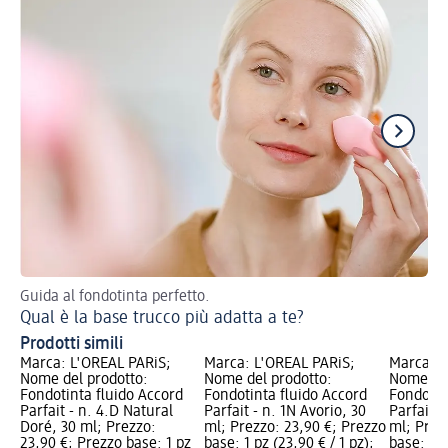
Guida al fondotinta perfetto.
Ca
Qual è la base trucco più adatta a te?
Ma
Prodotti simili
Marca: L'ORÉAL PARiS;
Marca: L'ORÉAL PARiS;
Marca: L
Nome del prodotto:
Nome del prodotto:
Nome del
Fondotinta fluido Accord
Fondotinta fluido Accord
Fondotin
Parfait - n. 4.D Natural
Parfait - n. 1N Avorio, 30
Parfait -
Doré, 30 ml; Prezzo:
ml; Prezzo: 23,90 €; Prezzo
ml; Prez
23,90 €; Prezzo base: 1 pz
base: 1 pz (23,90 € / 1 pz);
base: 1 p