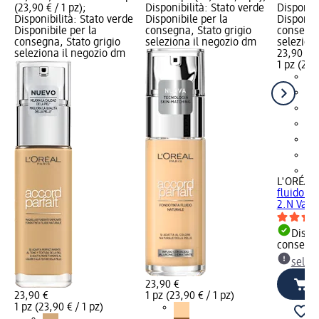
(23,90 € / 1 pz);
Disponibilità: Stato verde
Disponibi
Disponibilità: Stato verde
Disponibile per la
Disponibi
Disponibile per la
consegna, Stato grigio
consegna
consegna, Stato grigio
seleziona il negozio dm
selezion
seleziona il negozio dm
23,90 €
1 pz (23,
+7
L'ORÉAL 
fluido Ac
2.N Vanil
Dispon
consegn
selez
23,90 €
23,90 €
1 pz (23,90 € / 1 pz)
1 pz (23,90 € / 1 pz)