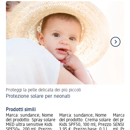
Proteggi la pelle delicata dei più piccoli
I m
Protezione solare per neonati
Be
Prodotti simili
Marca: sundance; Nome
Marca: sundance; Nome
Marca: 
del prodotto: Spray solare
del prodotto: Crema solare
del prod
MED ultra sensitive Kids
Kids SPF50, 100 ml; Prezzo:
SENSITIV
SPF50+, 200 ml; Prezzo:
3,95 €; Prezzo base: 0,1 l
ml; Prez