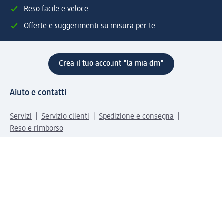
Reso facile e veloce
Offerte e suggerimenti su misura per te
Crea il tuo account "la mia dm"
Aiuto e contatti
Servizi
Servizio clienti
Spedizione e consegna
Reso e rimborso
L'azienda
La nostra azienda
Corporate Responsibility
Lavora con noi
Press e news
Espansione
Un mondo di prodotti