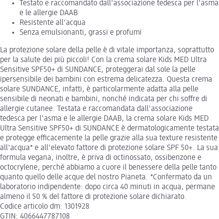
Testato e raccomandato dall'associazione tedesca per l'asma
e le allergie DAAB
Resistente all'acqua
Senza emulsionanti, grassi e profumi
La protezione solare della pelle è di vitale importanza, soprattutto
per la salute dei più piccoli! Con la crema solare Kids MED Ultra
Sensitive SPF50+ di SUNDANCE, proteggerai dal sole la pelle
ipersensibile dei bambini con estrema delicatezza. Questa crema
solare SUNDANCE, infatti, è particolarmente adatta alla pelle
sensibile di neonati e bambini, nonché indicata per chi soffre di
allergie cutanee. Testata e raccomandata dall'associazione
tedesca per l'asma e le allergie DAAB, la crema solare Kids MED
Ultra Sensitive SPF50+ di SUNDANCE è dermatologicamente testata
e protegge efficacemente la pelle grazie alla sua texture resistente
all'acqua* e all'elevato fattore di protezione solare SPF 50+. La sua
formula vegana, inoltre, è priva di octinossato, ossibenzone e
octocrylene, perché abbiamo a cuore il benessere della pelle tanto
quanto quello delle acque del nostro Pianeta. *Confermato da un
laboratorio indipendente: dopo circa 40 minuti in acqua, permane
almeno il 50 % del fattore di protezione solare dichiarato.
Codice articolo dm: 1301928
GTIN: 4066447787108