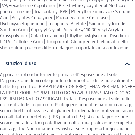
Salicylate | Diethylhexyl Butamido Triazone | Propylheptyl Caprylate
| VP/Hexadecene Copolymer | Bis-Ethylhexyloxyphenol Methoxy-
phenyl Triazine | Triacontanyl PVP | Phenylbenzimidazole Sulfonic
Acid | Acrylates Copolymer | Microcrystalline Cellulose |
Hydroxyacetophenone | Tocopheryl Acetate | Sodium Hydroxide |
Xanthan Gum | Caprylyl Glycol | Acrylates/C10-30 Alkyl Acrylate
Crosspolymer | Galactoarabinan | Ethylhe- xylglycerin | Disodium
EDTA | Cellulose Gum | Tocopherol. Gli ingredienti elencati nello
shop online possono differire da quelli riportati sulla confezione.
Istruzioni d'uso
Applicare abbondantemente prima dell'esposizione al sole.
L'applicazione di piccole quantità di prodotto riduce notevolmente
l'eﬀetto protettivo. RIAPPLICARE CON FREQUENZA PER MANTENERE
LA PROTEZIONE, SOPRATTUTTO DOPO AVER TRASPIRATO O DOPO
ESSERSI BAGNATI O ASCIUGATI. Evitare l'esposizione al sole nelle
ore centrali della giornata. Proteggere neonati e bambini dai raggi
solari diretti, utilizzare abbigliamento adeguato e protezioni solari
con alti fattori protettivi (FPS più alti di 25). Anche la protezione
solare con alti fattori protettivi non oﬀre una protezione completa
dai raggi UV. Non rimanere esposti al sole troppo a lungo, anche