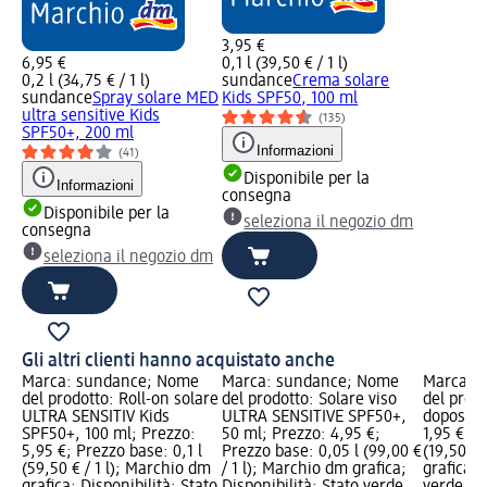
3,95 €
6,95 €
0,1 l (39,50 € / 1 l)
0,2 l (34,75 € / 1 l)
sundance
Crema solare
sundance
Spray solare MED
Kids SPF50, 100 ml
ultra sensitive Kids
(135)
SPF50+, 200 ml
Informazioni
(41)
Disponibile per la
Informazioni
consegna
Disponibile per la
seleziona il negozio dm
consegna
seleziona il negozio dm
Gli altri clienti hanno acquistato anche
Marca: sundance; Nome
Marca: sundance; Nome
Marca: 
del prodotto: Roll-on solare
del prodotto: Solare viso
del prod
ULTRA SENSITIV Kids
ULTRA SENSITIVE SPF50+,
doposole
SPF50+, 100 ml; Prezzo:
50 ml; Prezzo: 4,95 €;
1,95 €; P
5,95 €; Prezzo base: 0,1 l
Prezzo base: 0,05 l (99,00 €
(19,50 € 
(59,50 € / 1 l); Marchio dm
/ 1 l); Marchio dm grafica;
grafica; 
grafica; Disponibilità: Stato
Disponibilità: Stato verde
verde Dis