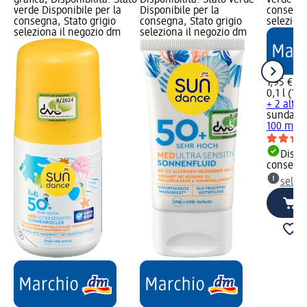
verde Disponibile per la
Disponibile per la
consegna
consegna, Stato grigio
consegna, Stato grigio
selezion
seleziona il negozio dm
seleziona il negozio dm
1,95 €
0,1 l (19,
+ 2 altre
sundanc
100 ml
Dispon
consegn
selez