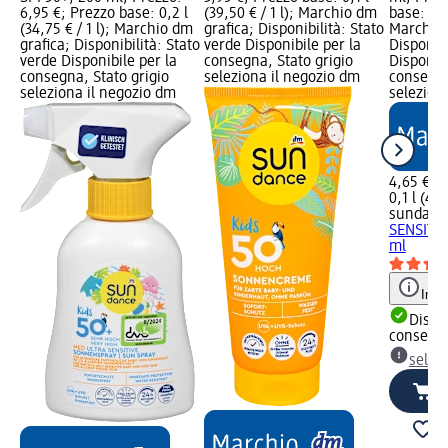
6,95 €; Prezzo base: 0,2 l
(39,50 € / 1 l); Marchio dm
base: 0,1 
(34,75 € / 1 l); Marchio dm
grafica; Disponibilità: Stato
Marchio 
grafica; Disponibilità: Stato
verde Disponibile per la
Disponibi
verde Disponibile per la
consegna, Stato grigio
Disponibi
consegna, Stato grigio
seleziona il negozio dm
consegna
seleziona il negozio dm
selezion
4,65 €
0,1 l (46,
sundanc
SENSITIV
ml
Info
Dispon
consegn
selez