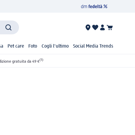
sa
Pet care
Foto
Cogli l'ultimo
Social Media Trends
(1)
izione gratuita da 49 €