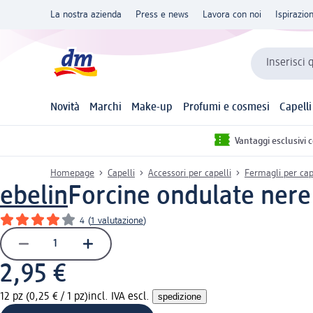
La nostra azienda
Press e news
Lavora con noi
Ispirazio
Inserisci 
Novità
Marchi
Make-up
Profumi e cosmesi
Capelli
Vantaggi esclusivi 
Homepage
Capelli
Accessori per capelli
Fermagli per cap
ebelin
Forcine ondulate nere
4
(
1 valutazione
)
2,95 €
12 pz (0,25 € / 1 pz)
incl. IVA escl.
spedizione