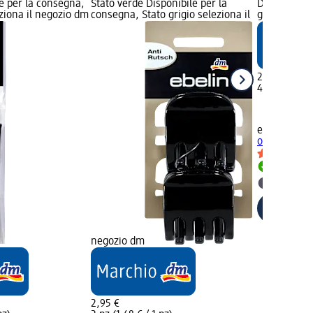
e per la consegna,
Stato verde Disponibile per la
Disponibile
eziona il negozio dm
consegna, Stato grigio seleziona il
grigio selez
2,95 €
4 pz (0,74 € 
ebelin
Molle
opache, 4 p
Disponib
selezion
negozio dm
2,95 €