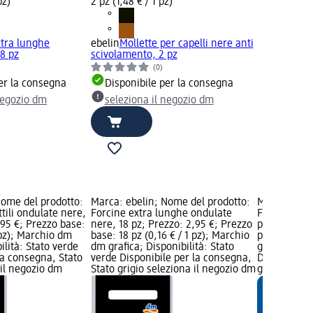
pz)
2 pz (1,48 € / 1 pz)
xtra lunghe
ebelin
Mollette per capelli nere anti
8 pz
scivolamento, 2 pz
(0)
er la consegna
Disponibile per la consegna
negozio dm
seleziona il negozio dm
Nome del prodotto:
Marca: ebelin; Nome del prodotto:
Marca: ebel
ttili ondulate nere,
Forcine extra lunghe ondulate
Fermagli a 
,95 €; Prezzo base:
nere, 18 pz; Prezzo: 2,95 €; Prezzo
pz; Prezzo: 
1 pz); Marchio dm
base: 18 pz (0,16 € / 1 pz); Marchio
pz (1,48 € /
ilità: Stato verde
dm grafica; Disponibilità: Stato
grafica; Dis
la consegna, Stato
verde Disponibile per la consegna,
Disponibile
 il negozio dm
Stato grigio seleziona il negozio dm
grigio selez