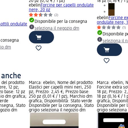
20 pz (0,12 € / 1 pz)
18 pz (0,16 € / 1 
ebelin
Forcine per capelli ondulate
nere, 20 pz
(2)
ebelin
Forcine e
Disponibile per la consegna
ondulate nere, 1
ottili ondulate
(1)
seleziona il negozio dm
Disponibile p
a consegna
seleziona il 
zio dm
o anche
 del prodotto:
Marca: ebelin; Nome del prodotto:
Marca: ebelin; 
ere, 12 pz;
Elastici per capelli mini neri, 250
Forcine extra so
zo base: 12 pz
pz; Prezzo: 2,45 €; Prezzo base:
18 pz; Prezzo: 2
hio dm grafica;
250 pz (0,01 € / 1 pz); Marchio dm
18 pz (0,16 € / 
verde
grafica; Disponibilità: Stato verde
grafica; Disponib
onsegna, Stato
Disponibile per la consegna, Stato
Disponibile per 
negozio dm
grigio seleziona il negozio dm
grigio seleziona