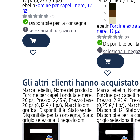
12 pz (0,25 € / 1 pz)
18 pz (0,16 € / 1 pz)
ebelin
Forcine per capelli nere, 12
pz
(0)
Disponibile per la consegna
ebelin
Forcine extra s
seleziona il negozio dm
nere, 18 pz
(0)
Disponibile per l
seleziona il nego
Gli altri clienti hanno acquistat
Marca: ebelin; Nome del prodotto:
Marca: ebelin; Nome
Forcine per capelli ondulate nere,
Forcine per capelli n
20 pz; Prezzo: 2,45 €; Prezzo base:
Prezzo: 2,95 €; Prez
20 pz (0,12 € / 1 pz); Marchio dm
(0,25 € / 1 pz); Marc
grafica; Disponibilità: Stato verde
Disponibilità: Stato 
Disponibile per la consegna, Stato
Disponibile per la c
grigio seleziona il negozio dm
grigio seleziona il 