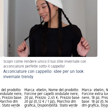
Scopri come rendere unico il tuo stile invernale con
acconciature perfette sotto il cappello!
Acconciature con cappello: idee per un look
invernale trendy
 del prodotto:
Marca: ebelin; Nome del prodotto:
Marca: ebelin; 
 ondulate nere,
Forcine per capelli ondulate nere,
Forcine extra l
€; Prezzo base:
20 pz; Prezzo: 2,45 €; Prezzo base:
nere, 18 pz; Pre
; Marchio dm
20 pz (0,12 € / 1 pz); Marchio dm
base: 18 pz (0,16
à: Stato verde
grafica; Disponibilità: Stato verde
dm grafica; Disp