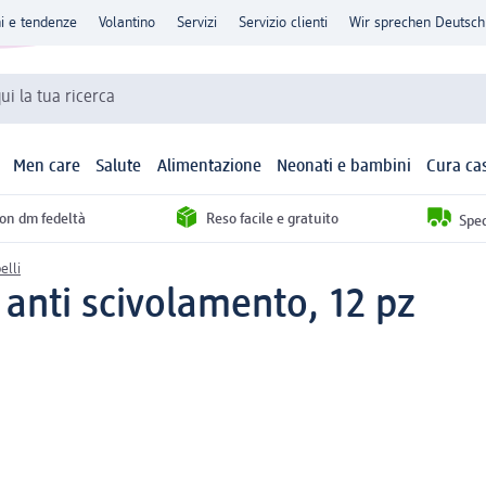
ni e tendenze
Volantino
Servizi
Servizio clienti
Wir sprechen Deutsch
qui la tua ricerca
Men care
Salute
Alimentazione
Neonati e bambini
Cura ca
con dm fedeltà
Reso facile e gratuito
Sped
elli
 anti scivolamento, 12 pz