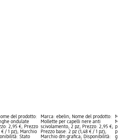
Nome del prodotto:
Marca: ebelin; Nome del prodotto:
Marca: ebel
unghe ondulate
Mollette per capelli nere anti
Mollette on
zzo: 2,95 €; Prezzo
scivolamento, 2 pz; Prezzo: 2,95 €;
pz; Prezzo: 
 € / 1 pz); Marchio
Prezzo base: 2 pz (1,48 € / 1 pz);
pz (0,74 € /
onibilità: Stato
Marchio dm grafica; Disponibilità:
grafica; Dis