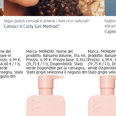
Segui questi consigli e amerai i tuoi ricci naturali!
Esplor
Conosci il Curly Girl Method?
vibran
Capel
me del
Marca: MONDAY; Nome del
Marca: MONDAY
eave-In
prodotto: Balsamo Volume, 354 ml;
prodotto: Balsa
ezzo: 6,99 €;
Prezzo: 6,99 €; Prezzo base: 0,354 l
Prezzo: 6,99 €; 
6,60 € / 1 l);
(19,75 € / 1 l); Disponibilità: Stato
(19,75 € / 1 l); D
verde
verde Disponibile per la consegna,
verde Disponibil
onsegna, Stato
Stato grigio seleziona il negozio dm
Stato grigio sel
negozio dm