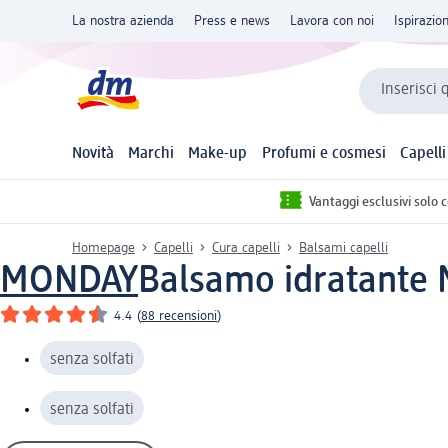
La nostra azienda
Press e news
Lavora con noi
Ispirazio
Inserisci 
Novità
Marchi
Make-up
Profumi e cosmesi
Capelli
Vantaggi esclusivi solo 
Homepage
Capelli
Cura capelli
Balsami capelli
MONDAY
Balsamo idratante 
4.4
(
88 recensioni
)
senza solfati
senza solfati