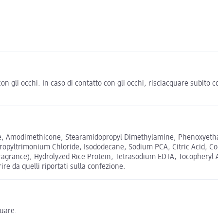
con gli occhi. In caso di contatto con gli occhi, risciacquare subito
de, Amodimethicone, Stearamidopropyl Dimethylamine, Phenoxyethan
opyltrimonium Chloride, Isododecane, Sodium PCA, Citric Acid, Coc
ragrance), Hydrolyzed Rice Protein, Tetrasodium EDTA, Tocopheryl 
ire da quelli riportati sulla confezione.
quare.