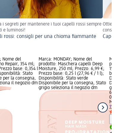
a i segreti per mantenere i tuoi capelli rossi sempre
Ottieni una chi
ti e luminosi!
consigli profess
li rossi: consigli per una chioma fiammante
Capelli lisci 
; Nome del
Marca: MONDAY; Nome del
Marca: MON
mo Repair, 354 ml;
prodotto: Maschera capelli Deep
prodotto: B
Prezzo base: 0,354 l
Moisture, 250 ml; Prezzo: 6,99 €;
150 ml; Pre
isponibilità: Stato
Prezzo base: 0,25 l (27,96 € / 1 l);
base: 0,15 l 
e per la consegna,
Disponibilità: Stato verde
Disponibilit
eziona il negozio dm
Disponibile per la consegna, Stato
Disponibile
grigio seleziona il negozio dm
grigio selez
6,99 €
0,15 l (46,60 
MONDAY
Bal
150 ml
Informaz
Disponib