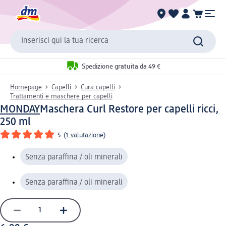
Inserisci qui la tua ricerca
Spedizione gratuita da 49 €
Homepage
Capelli
Cura capelli
Trattamenti e maschere per capelli
MONDAY
Maschera Curl Restore per capelli ricci,
250 ml
5
(
1 valutazione
)
Senza paraffina / oli minerali
Senza paraffina / oli minerali