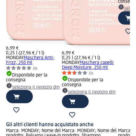
consegn
selez
6,99 €
0,25 l (27,96 € / 1 l)
6,99 €
MONDAY
Maschera Anti-
0,25 l (27,96 € / 1 l)
Frizz, 250 ml
MONDAY
Maschera capelli
Deep Moisture, 250 ml
(0)
(3)
Disponibile per la
consegna
Disponibile per la
consegna
seleziona il negozio dm
seleziona il negozio dm
Gli altri clienti hanno acquistato anche
Marca: MONDAY; Nome del
Marca: MONDAY; Nome del
Marca: 
prodotto: Balsamo Leave-In
prodotto: Shampoo
prodott