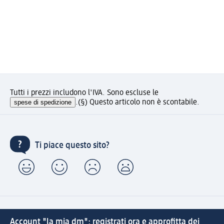
Tutti i prezzi includono l'IVA. Sono escluse le
spese di spedizione
.
(§) Questo articolo non è scontabile.
Ti piace questo sito?
Account "la mia dm": registrati ora e approfitta dei