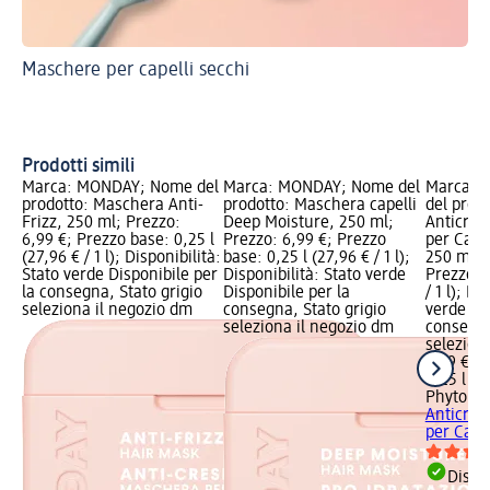
Maschere per capelli secchi
Per
Ha
Prodotti simili
Marca: MONDAY; Nome del
Marca: MONDAY; Nome del
Marca: P
prodotto: Maschera Anti-
prodotto: Maschera capelli
del prod
Frizz, 250 ml; Prezzo:
Deep Moisture, 250 ml;
Anticres
6,99 €; Prezzo base: 0,25 l
Prezzo: 6,99 €; Prezzo
per Capel
(27,96 € / 1 l); Disponibilità:
base: 0,25 l (27,96 € / 1 l);
250 ml; 
Stato verde Disponibile per
Disponibilità: Stato verde
Prezzo ba
la consegna, Stato grigio
Disponibile per la
/ 1 l); Di
seleziona il negozio dm
consegna, Stato grigio
verde Dis
seleziona il negozio dm
consegna
selezion
7,99 €
0,25 l (31
Phytorel
Anticres
per Capel
Dispon