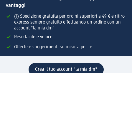
vantaggi
(1) Spedizione gratuita per ordini superiori a 49 € e ritiro
express sempre gratuito effettuando un ordine con un
account "la mia dm"
Reso facile e veloce
Offerte e suggerimenti su misura per te
Crea il tuo account "la mia dm"
Aiuto e contatti
Servizi
Servizio clienti
Spedizione e consegna
Reso e rimborso
L'azienda