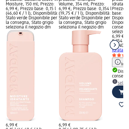
Moisture, 150 ml; Prezzo:
Volume, 354 ml; Prezzo:
idratant
6,99 €; Prezzo base: 0,15 l
6,99 €; Prezzo base: 0,354 l
Prezzo: 
(46,60 € / 1 l); Disponibilità:
(19,75 € / 1 l); Disponibilità:
base: 0,35
Stato verde Disponibile per
Stato verde Disponibile per
Disponibi
la consegna, Stato grigio
la consegna, Stato grigio
Disponibi
seleziona il negozio dm
seleziona il negozio dm
consegna
selezion
6,99 €
0,354 l (1
MONDAY
idratant
Info
Dispon
consegn
selez
6,99 €
6,99 €