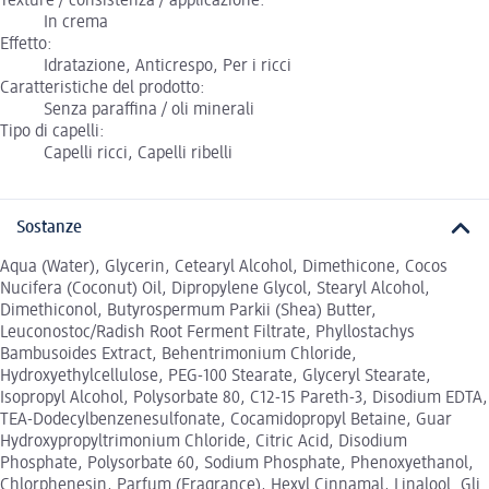
Texture / consistenza / applicazione:
In crema
Effetto:
Idratazione, Anticrespo, Per i ricci
Caratteristiche del prodotto:
Senza paraffina / oli minerali
Tipo di capelli:
Capelli ricci, Capelli ribelli
Sostanze
Aqua (Water), Glycerin, Cetearyl Alcohol, Dimethicone, Cocos
Nucifera (Coconut) Oil, Dipropylene Glycol, Stearyl Alcohol,
Dimethiconol, Butyrospermum Parkii (Shea) Butter,
Leuconostoc/Radish Root Ferment Filtrate, Phyllostachys
Bambusoides Extract, Behentrimonium Chloride,
Hydroxyethylcellulose, PEG-100 Stearate, Glyceryl Stearate,
Isopropyl Alcohol, Polysorbate 80, C12-15 Pareth-3, Disodium EDTA,
TEA-Dodecylbenzenesulfonate, Cocamidopropyl Betaine, Guar
Hydroxypropyltrimonium Chloride, Citric Acid, Disodium
Phosphate, Polysorbate 60, Sodium Phosphate, Phenoxyethanol,
Chlorphenesin, Parfum (Fragrance), Hexyl Cinnamal, Linalool. Gli