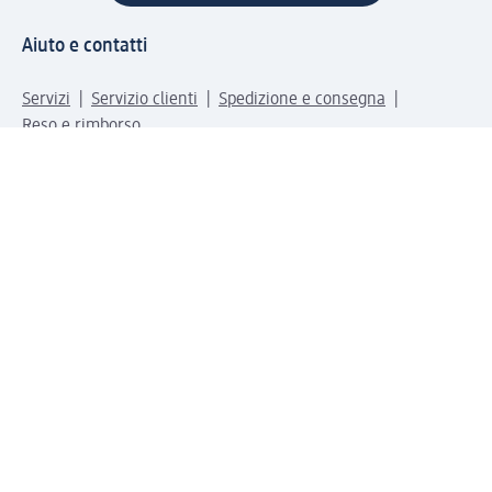
Aiuto e contatti
Servizi
Servizio clienti
Spedizione e consegna
Reso e rimborso
L'azienda
La nostra azienda
Corporate Responsibility
Lavora con noi
Press e news
Espansione
Un mondo di prodotti
Il mondo dm
Punti vendita
Il nostro Journal
Vivere consapevoli con dm
Sigilli e certificazioni