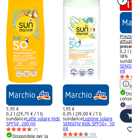
Prezzo
attuale:
4
preceden
0,2 l (24,
38%
sundanc
SENSITIV
ml
Info
Dispon
consegn
selez
5,95 €
1,95 €
0,2 l (29,75 € / 1 l)
0,05 l (39,00 € / 1 l)
sundance
Latte solare Kids
sundance
Lozione solare
SPF50, 200 ml
SENSITIV Kids SPF50+, 50
ml
(7)
(12)
Disponibile per la