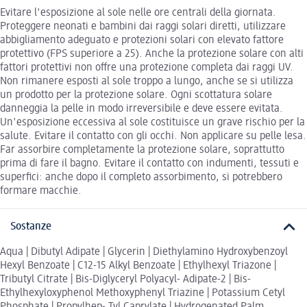
Evitare l'esposizione al sole nelle ore centrali della giornata.
Proteggere neonati e bambini dai raggi solari diretti, utilizzare
abbigliamento adeguato e protezioni solari con elevato fattore
protettivo (FPS superiore a 25). Anche la protezione solare con alti
fattori protettivi non oﬀre una protezione completa dai raggi UV.
Non rimanere esposti al sole troppo a lungo, anche se si utilizza
un prodotto per la protezione solare. Ogni scottatura solare
danneggia la pelle in modo irreversibile e deve essere evitata.
Un'esposizione eccessiva al sole costituisce un grave rischio per la
salute. Evitare il contatto con gli occhi. Non applicare su pelle lesa.
Far assorbire completamente la protezione solare, soprattutto
prima di fare il bagno. Evitare il contatto con indumenti, tessuti e
superﬁci: anche dopo il completo assorbimento, si potrebbero
formare macchie.
Sostanze
Aqua | Dibutyl Adipate | Glycerin | Diethylamino Hydroxybenzoyl
Hexyl Benzoate | C12-15 Alkyl Benzoate | Ethylhexyl Triazone |
Tributyl Citrate | Bis-Diglyceryl Polyacyl- Adipate-2 | Bis-
Ethylhexyloxyphenol Methoxyphenyl Triazine | Potassium Cetyl
Phosphate | Propylhep- Tyl Caprylate | Hydrogenated Palm