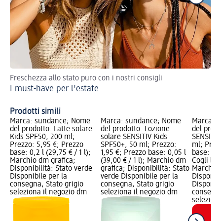
Freschezza allo stato puro con i nostri consigli
Pro
I must-have per l'estate
So
Prodotti simili
Marca: sundance; Nome
Marca: sundance; Nome
Marca: 
del prodotto: Latte solare
del prodotto: Lozione
del prodo
Kids SPF50, 200 ml;
solare SENSITIV Kids
SENSITIV
Prezzo: 5,95 €; Prezzo
SPF50+, 50 ml; Prezzo:
ml; Prez
base: 0,2 l (29,75 € / 1 l);
1,95 €; Prezzo base: 0,05 l
base: 0,2 
Marchio dm grafica;
(39,00 € / 1 l); Marchio dm
Cogli l'u
Disponibilità: Stato verde
grafica; Disponibilità: Stato
Marchio 
Disponibile per la
verde Disponibile per la
Disponibi
consegna, Stato grigio
consegna, Stato grigio
Disponibi
seleziona il negozio dm
seleziona il negozio dm
consegna
selezion