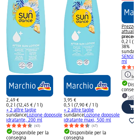
Prezzo
attuale:
4
preceden
0,2 l (24,
38%
sundanc
SENSITIV
ml
Info
Dispon
consegn
selez
2,49 €
3,95 €
0,2 l (12,45 € / 1 l)
0,5 l (7,90 € / 1 l)
+ 2 altre taglie
+ 2 altre taglie
sundance
Lozione doposole
sundance
Lozione doposole
idratante, 200 ml
idratante maxi, 500 ml
(43)
(47)
Disponibile per la
Disponibile per la
consegna
consegna