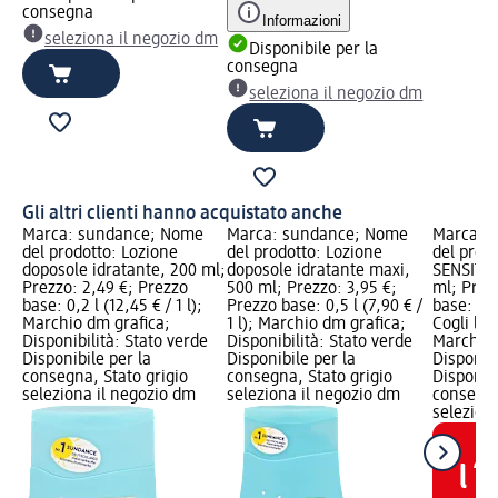
consegna
Informazioni
seleziona il negozio dm
Disponibile per la
consegna
seleziona il negozio dm
Gli altri clienti hanno acquistato anche
Marca: sundance; Nome
Marca: sundance; Nome
Marca: 
del prodotto: Lozione
del prodotto: Lozione
del prodo
doposole idratante, 200 ml;
doposole idratante maxi,
SENSITIV
Prezzo: 2,49 €; Prezzo
500 ml; Prezzo: 3,95 €;
ml; Prez
base: 0,2 l (12,45 € / 1 l);
Prezzo base: 0,5 l (7,90 € /
base: 0,2 
Marchio dm grafica;
1 l); Marchio dm grafica;
Cogli l'u
Disponibilità: Stato verde
Disponibilità: Stato verde
Marchio 
Disponibile per la
Disponibile per la
Disponibi
consegna, Stato grigio
consegna, Stato grigio
Disponibi
seleziona il negozio dm
seleziona il negozio dm
consegna
selezion