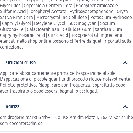
Glycerides | Copernicia Cerifera Cera | Phenylbenzimidazole
Sulfonic Acid | Tocopheryl Acetate | Hydroxyacetophenone | Oryza
Sativa Bran Cera | Microcrystalline Cellulose | Potassium Hydroxide
| Caprylyl Glycol | Decylene Glycol | Succinoglycan | Sodium
Glucona- Te | Galactoarabinan | Cellulose Gum | Xanthan Gum |
Caprylhydroxamic Acid | Citric Acid | Tocopherol Gli ingredienti
elencati nello shop online possono differire da quelli riportati sulla
confezione.
Istruzioni d'uso
Applicare abbondantemente prima dell'esposizione al sole.
L'applicazione di piccole quantità di prodotto riduce notevolmente
l'eﬀetto protettivo. Riapplicare con frequenza, soprattutto dopo
aver traspirato o dopo essersi bagnati o asciugati.
Indirizzi
dm-drogerie markt GmbH + Co. KG Am dm-Platz 1, 76227 Karlsruhe
servicecenter@dm.de