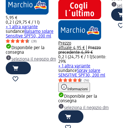
selez
5,95 €
0,2 l (29,75 € / 1 l)
+ 1 altra variante
sundance
Balsamo solare
Sensitive SPF50, 200 ml
(28)
Prezzo
Disponibile per la
attuale:
4,95 €
|
Prezzo
consegna
precedente:
6,99 €
0,2 l (24,75 € / 1 l)
Sconto:
seleziona il negozio dm
29%
+ 1 altra variante
sundance
Spray solare
SENSITIVE SPF30, 200 ml
(16)
Informazioni
Disponibile per la
consegna
seleziona il negozio dm