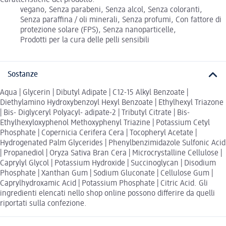
vegano, Senza parabeni, Senza alcol, Senza coloranti,
Senza paraffina / oli minerali, Senza profumi, Con fattore di
protezione solare (FPS), Senza nanoparticelle,
Prodotti per la cura delle pelli sensibili
Sostanze
Aqua | Glycerin | Dibutyl Adipate | C12-15 Alkyl Benzoate |
Diethylamino Hydroxybenzoyl Hexyl Benzoate | Ethylhexyl Triazone
| Bis- Diglyceryl Polyacyl- adipate-2 | Tributyl Citrate | Bis-
Ethylhexyloxyphenol Methoxyphenyl Triazine | Potassium Cetyl
Phosphate | Copernicia Cerifera Cera | Tocopheryl Acetate |
Hydrogenated Palm Glycerides | Phenylbenzimidazole Sulfonic Acid
| Propanediol | Oryza Sativa Bran Cera | Microcrystalline Cellulose |
Caprylyl Glycol | Potassium Hydroxide | Succinoglycan | Disodium
Phosphate | Xanthan Gum | Sodium Gluconate | Cellulose Gum |
Caprylhydroxamic Acid | Potassium Phosphate | Citric Acid. Gli
ingredienti elencati nello shop online possono differire da quelli
riportati sulla confezione.