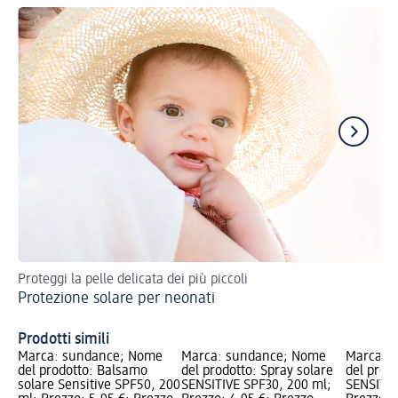
Proteggi la pelle delicata dei più piccoli
Sfr
Protezione solare per neonati
sa
Cr
Prodotti simili
Marca: sundance; Nome
Marca: sundance; Nome
Marca: 
del prodotto: Balsamo
del prodotto: Spray solare
del prodo
solare Sensitive SPF50, 200
SENSITIVE SPF30, 200 ml;
SENSITIV