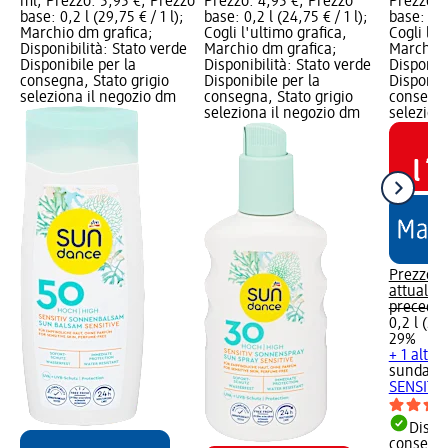
ml; Prezzo: 5,95 €; Prezzo
Prezzo: 4,95 €; Prezzo
Prezzo: 
base: 0,2 l (29,75 € / 1 l);
base: 0,2 l (24,75 € / 1 l);
base: 0,2 
Marchio dm grafica;
Cogli l'ultimo grafica,
Cogli l'u
Disponibilità: Stato verde
Marchio dm grafica;
Marchio 
Disponibile per la
Disponibilità: Stato verde
Disponibi
consegna, Stato grigio
Disponibile per la
Disponibi
seleziona il negozio dm
consegna, Stato grigio
consegna
seleziona il negozio dm
selezion
Prezzo
attuale:
4
preceden
0,2 l (24,
29%
+ 1 altra
sundanc
SENSITIV
Dispon
consegn