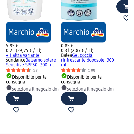
5,95 €
0,85 €
0,2 l (29,75 € / 1 l)
0,3 l (2,83 € / 1 l)
+ 1 altra variante
Balea
Gel doccia
sundance
Balsamo solare
rinfrescante doposole, 300
Sensitive SPF50, 200 ml
ml
(28)
(318)
Disponibile per la
Disponibile per la
consegna
consegna
seleziona il negozio dm
seleziona il negozio dm