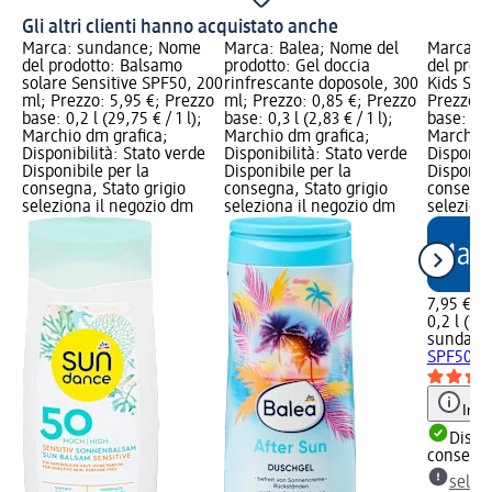
Gli altri clienti hanno acquistato anche
Marca: sundance; Nome
Marca: Balea; Nome del
Marca: 
del prodotto: Balsamo
prodotto: Gel doccia
del prodo
solare Sensitive SPF50, 200
rinfrescante doposole, 300
Kids SPF
ml; Prezzo: 5,95 €; Prezzo
ml; Prezzo: 0,85 €; Prezzo
Prezzo: 
base: 0,2 l (29,75 € / 1 l);
base: 0,3 l (2,83 € / 1 l);
base: 0,2 
Marchio dm grafica;
Marchio dm grafica;
Marchio 
Disponibilità: Stato verde
Disponibilità: Stato verde
Disponibi
Disponibile per la
Disponibile per la
Disponibi
consegna, Stato grigio
consegna, Stato grigio
consegna
seleziona il negozio dm
seleziona il negozio dm
selezion
7,95 €
0,2 l (39,
sundanc
SPF50+, 
Info
Dispon
consegn
selez