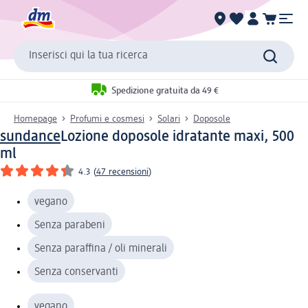
Inserisci qui la tua ricerca
Spedizione gratuita da 49 €
Homepage
Profumi e cosmesi
Solari
Doposole
sundance
Lozione doposole idratante maxi, 500
ml
4.3
(
47 recensioni
)
vegano
Senza parabeni
Senza paraffina / oli minerali
Senza conservanti
vegano