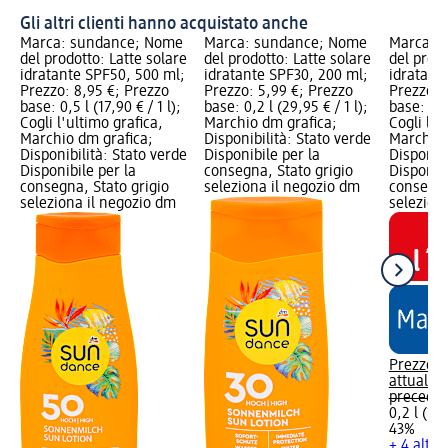
Gli altri clienti hanno acquistato anche
Marca: sundance; Nome
Marca: sundance; Nome
Marca: 
del prodotto: Latte solare
del prodotto: Latte solare
del prodo
idratante SPF50, 500 ml;
idratante SPF30, 200 ml;
idratant
Prezzo: 8,95 €; Prezzo
Prezzo: 5,99 €; Prezzo
Prezzo: 
base: 0,5 l (17,90 € / 1 l);
base: 0,2 l (29,95 € / 1 l);
base: 0,2 
Cogli l'ultimo grafica,
Marchio dm grafica;
Cogli l'u
Marchio dm grafica;
Disponibilità: Stato verde
Marchio 
Disponibilità: Stato verde
Disponibile per la
Disponibi
Disponibile per la
consegna, Stato grigio
Disponibi
consegna, Stato grigio
seleziona il negozio dm
consegna
seleziona il negozio dm
selezion
Prezzo
attuale:
3
preceden
0,2 l (19,
43%
+ 4 altre