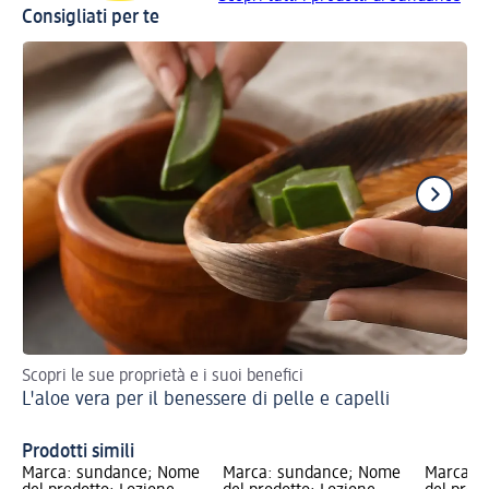
Consigliati per te
Scopri le sue proprietà e i suoi benefici
Pro
L'aloe vera per il benessere di pelle e capelli
So
Prodotti simili
Marca: sundance; Nome
Marca: sundance; Nome
Marca: 