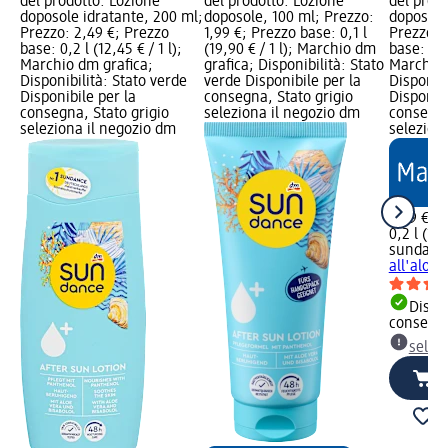
del prodotto: Lozione
del prodotto: Lozione
del prod
doposole idratante, 200 ml;
doposole, 100 ml; Prezzo:
doposole 
Prezzo: 2,49 €; Prezzo
1,99 €; Prezzo base: 0,1 l
Prezzo: 
base: 0,2 l (12,45 € / 1 l);
(19,90 € / 1 l); Marchio dm
base: 0,2 
Marchio dm grafica;
grafica; Disponibilità: Stato
Marchio 
Disponibilità: Stato verde
verde Disponibile per la
Disponibi
Disponibile per la
consegna, Stato grigio
Disponibi
consegna, Stato grigio
seleziona il negozio dm
consegna
seleziona il negozio dm
selezion
3,99 €
0,2 l (19,
sundanc
all'aloe,
Dispon
consegn
selez