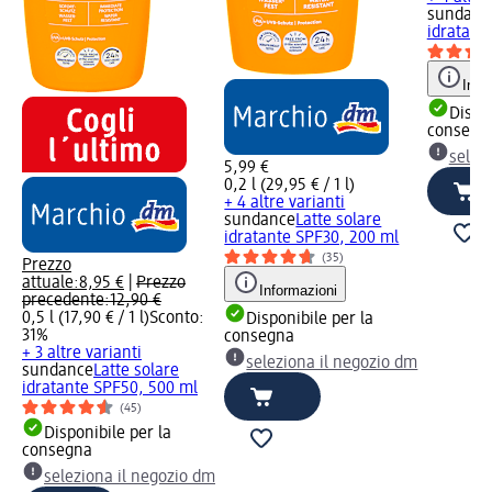
sundanc
idratant
Info
Dispon
consegn
selez
5,99 €
0,2 l (29,95 € / 1 l)
+ 4 altre varianti
sundance
Latte solare
idratante SPF30, 200 ml
(35)
Prezzo
attuale:
8,95 €
|
Prezzo
Informazioni
precedente:
12,90 €
0,5 l (17,90 € / 1 l)
Sconto:
Disponibile per la
31%
consegna
+ 3 altre varianti
seleziona il negozio dm
sundance
Latte solare
idratante SPF50, 500 ml
(45)
Disponibile per la
consegna
seleziona il negozio dm