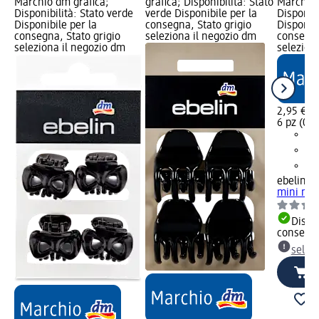
Marchio dm grafica;
grafica; Disponibilità: Stato
Marchio 
Disponibilità: Stato verde
verde Disponibile per la
Disponibi
Disponibile per la
consegna, Stato grigio
Disponibi
consegna, Stato grigio
seleziona il negozio dm
consegna
seleziona il negozio dm
selezion
2,95 €
6 pz (0,4
ebelin
Mo
mini mar
Dispon
consegn
selez