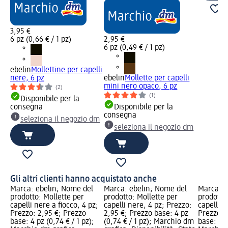
3,95 €
6 pz (0,66 € / 1 pz)
2,95 €
6 pz (0,49 € / 1 pz)
ebelin
Mollettine per capelli
nere, 6 pz
ebelin
Mollette per capelli
mini nero opaco, 6 pz
(2)
(1)
Disponibile per la
consegna
Disponibile per la
consegna
seleziona il negozio dm
seleziona il negozio dm
Gli altri clienti hanno acquistato anche
Marca: ebelin; Nome del
Marca: ebelin; Nome del
Marca: e
prodotto: Mollette per
prodotto: Mollette per
prodotto
capelli nere a fiocco, 4 pz;
capelli nere, 4 pz; Prezzo:
capelli m
Prezzo: 2,95 €; Prezzo
2,95 €; Prezzo base: 4 pz
Prezzo: 
base: 4 pz (0,74 € / 1 pz);
(0,74 € / 1 pz); Marchio dm
base: 6 p