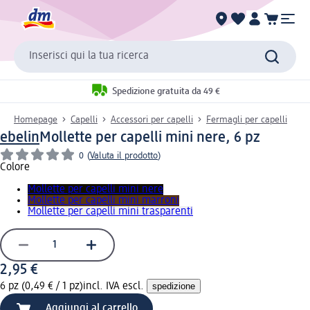
Inserisci qui la tua ricerca
Spedizione gratuita da 49 €
Homepage
Capelli
Accessori per capelli
Fermagli per capelli
ebelin
Mollette per capelli mini nere, 6 pz
0
(
Valuta il prodotto
)
Colore
Mollette per capelli mini nere
Mollette per capelli mini marroni
Mollette per capelli mini trasparenti
2,95 €
6 pz (0,49 € / 1 pz)
incl. IVA escl.
spedizione
Aggiungi al carrello