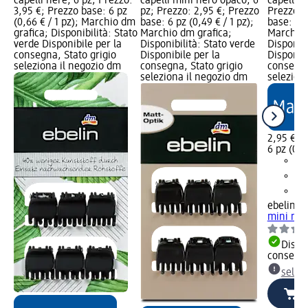
capelli nere, 6 pz; Prezzo:
capelli mini nero opaco, 6
capelli m
3,95 €; Prezzo base: 6 pz
pz; Prezzo: 2,95 €; Prezzo
Prezzo: 
(0,66 € / 1 pz); Marchio dm
base: 6 pz (0,49 € / 1 pz);
base: 6 p
grafica; Disponibilità: Stato
Marchio dm grafica;
Marchio 
verde Disponibile per la
Disponibilità: Stato verde
Disponibi
consegna, Stato grigio
Disponibile per la
Disponibi
seleziona il negozio dm
consegna, Stato grigio
consegna
seleziona il negozio dm
selezion
2,95 €
6 pz (0,4
ebelin
Mo
mini mar
Dispon
consegn
selez