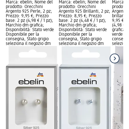
Marca: ebelin; Nome del
Marca: ebelin; Nome del
Marca: e
prodotto: Orecchini
prodotto: Orecchini
prodotto
Argento 925 Perle, 2 pz;
Argento 925 Brillanti, 2 pz;
Argento 
Prezzo: 9,95 €; Prezzo
Prezzo: 8,95 €; Prezzo
brillanti
base: 2 pz (4,98 € / 1 pz);
base: 2 pz (4,48 € / 1 pz);
9,95 €; 
Marchio dm grafica;
Marchio dm grafica;
(4,98 € /
Disponibilità: Stato verde
Disponibilità: Stato verde
grafica; 
Disponibile per la
Disponibile per la
verde Dis
consegna, Stato grigio
consegna, Stato grigio
consegna
seleziona il negozio dm
seleziona il negozio dm
selezion