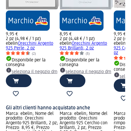
9,95 €
8,95 €
9,95 €
2 pz (4,98 € / 1 pz)
2 pz (4,48 € / 1 pz)
2 pz (4,9
ebelin
Orecchini Argento
ebelin
Orecchini Argento
ebelin
Or
925 Perle, 2 pz
925 Brillanti, 2 pz
925 Cerch
pz
(2)
(5)
Disponibile per la
Disponibile per la
consegna
consegna
Dispon
consegn
seleziona il negozio dm
seleziona il negozio dm
selez
Gli altri clienti hanno acquistato anche
Marca: ebelin; Nome del
Marca: ebelin; Nome del
Marca: D
prodotto: Orecchini
prodotto: Orecchini
prodotto
Argento 925 Brillanti, 2 pz;
Argento 925 Cerchio con
rimpolpa
Prezzo: 8,95 €; Prezzo
brillanti, 2 pz; Prezzo:
Prezzo: 