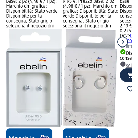
base: 2 pz (4,48 € / 1 pz);
9,95 €; Prezzo base: 2 pz
base: 0,22
Marchio dm grafica;
(4,98 € / 1 pz); Marchio dm
Disponibi
Disponibilità: Stato verde
grafica; Disponibilità: Stato
Disponibi
Disponibile per la
verde Disponibile per la
consegna
consegna, Stato grigio
consegna, Stato grigio
selezion
seleziona il negozio dm
seleziona il negozio dm
2,19 €
0,225 l (9
Dove
Doc
rimpolpa
Dispon
consegn
selez