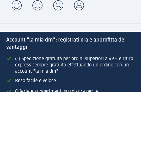
Account "la mia dm": registrati ora e approfitta dei
vantaggi
(1) Spedizione gratuita per ordini superiori a 49 € e ritiro
express sempre gratuito effettuando un ordine con un
account "la mia dm"
Reso facile e veloce
Offerte e suggerimenti su misura per te
Crea il tuo account "la mia dm"
Aiuto e contatti