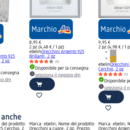
8,95 €
9,95 €
2 pz (4,48 € / 1 pz)
2 pz (4,98 € / 1 p
ebelin
Orecchini Argento 925
ento 925
Brillanti, 2 pz
, 2 pz
(5)
ebelin
Orecchini
Disponibile per la consegna
Cerchio, 2 pz
a consegna
(1)
seleziona il negozio dm
zio dm
Disponibile p
seleziona il 
o anche
 del prodotto:
Marca: ebelin; Nome del prodotto:
Marca: ebelin; 
25 Cerchio, 2
Orecchini a cuore, 2 pz; Prezzo:
Orecchini Argent