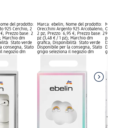
Nome del prodotto:
Marca: ebelin; Nome del prodotto:
Marca: ebel
to 925 Cerchio, 2
Orecchini Argento 925 Arcobaleno,
Orecchini a 
 €; Prezzo base: 2
2 pz; Prezzo: 6,95 €; Prezzo base: 2
9,95 €; Prez
z); Marchio dm
pz (3,48 € / 1 pz); Marchio dm
pz); Marchi
ilità: Stato verde
grafica; Disponibilità: Stato verde
Disponibilit
la consegna, Stato
Disponibile per la consegna, Stato
Disponibile
 il negozio dm
grigio seleziona il negozio dm
grigio selez