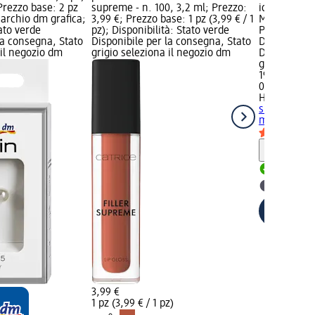
Prezzo base: 2 pz
supreme - n. 100, 3,2 ml; Prezzo:
idratante c
 Marchio dm grafica;
3,99 €; Prezzo base: 1 pz (3,99 € / 1
Moist, 150 m
tato verde
pz); Disponibilità: Stato verde
Prezzo base: 
la consegna, Stato
Disponibile per la consegna, Stato
Disponibilit
 il negozio dm
grigio seleziona il negozio dm
Disponibile
grigio selez
19,50 €
0,15 l (130,00
HADA LABO
super idrat
ml
Informaz
Disponib
selezion
3,99 €
1 pz (3,99 € / 1 pz)