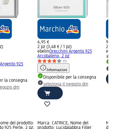
6,95 €
9,95 €
z)
2 pz (3,48 € / 1 pz)
2 pz (4,98 € 
ebelin
Orecchini Argento 925
ebelin
Orecc
Arcobaleno, 2 pz
(1)
Disponib
 Argento 925
Informazioni
selezion
Disponibile per la consegna
er la consegna
seleziona il negozio dm
negozio dm
Nome del prodotto:
Marca: CATRICE; Nome del
Marca: HAD
o 925 Perle, 2 pz;
prodotto: Lucidalabbra Filler
del prodotto