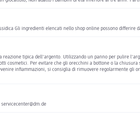
ocattolo, Non adatto i bambini di età inferiore ai tre anni. Parti 
ica Gli ingredienti elencati nello shop online possono differire da 
 una reazione tipica dell'argento. Utilizzando un panno per pulire l'a
otti cosmetici. Per evitare che gli orecchini a bottone o la chiusura
evenire infiammazioni, si consiglia di rimuovere regolarmente gli or
e servicecenter@dm.de