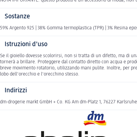
NOTA IMPORTANTE: questo prodotto è un accessorio di moda, non un gi
Sostanze
59% Argento 925 | 38% Gomma termoplastica (TPR) | 3% Resina epossid
Istruzioni d'uso
Se il gioiello dovesse scolorirsi, non si tratta di un difetto, ma di
tornerà a brillare. Proteggere dal contatto diretto con acqua e prod
breve movimento rotatorio, utilizzando mani pulite. Inoltre, per pr
lobo dell'orecchio e l'orecchino stesso.
Indirizzi
dm-drogerie markt GmbH + Co. KG Am dm-Platz 1, 76227 Karlsruh