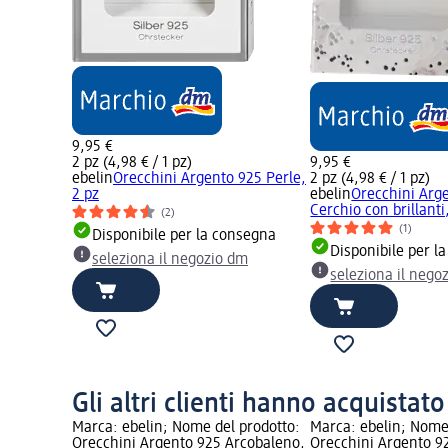
9,95 €
2 pz (4,98 € / 1 pz)
9,95 €
ebelin
Orecchini Argento 925 Perle,
2 pz (4,98 € / 1 pz)
2 pz
ebelin
Orecchini Arg
Cerchio con brillanti
(2)
(1)
Disponibile per la consegna
Disponibile per l
seleziona il negozio dm
seleziona il nego
Gli altri clienti hanno acquistat
Marca: ebelin; Nome del prodotto:
Marca: ebelin; Nome
Orecchini Argento 925 Arcobaleno,
Orecchini Argento 9