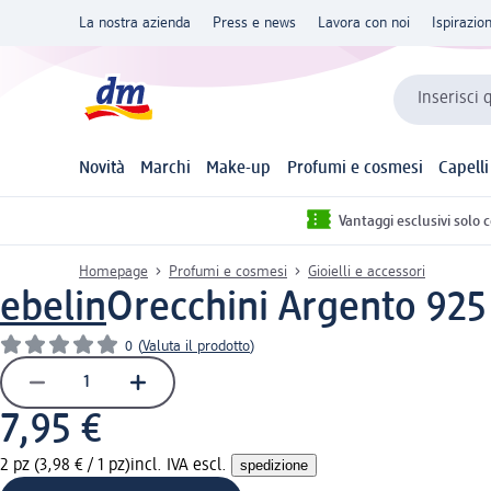
La nostra azienda
Press e news
Lavora con noi
Ispirazio
Inserisci 
Novità
Marchi
Make-up
Profumi e cosmesi
Capelli
Vantaggi esclusivi solo 
Homepage
Profumi e cosmesi
Gioielli e accessori
ebelin
Orecchini Argento 925 
0
(
Valuta il prodotto
)
7,95 €
2 pz (3,98 € / 1 pz)
incl. IVA escl.
spedizione