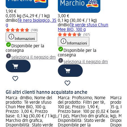
1,90 €
0,035 kg (54,29 € / 1 kg)
3,00 €
dmBio
Tè nero biologico, 35
0,1 kg (30,00 € / 1 kg)
g
dmBio
Tè verde sfuso Chun
Mee BIO, 100 g
(108)
(107)
Informazioni
Informazioni
Disponibile per la
consegna
Disponibile per la
consegna
seleziona il negozio dm
seleziona il negozio dm
Gli altri clienti hanno acquistato anche
Marca: dmBio; Nome del
Marca: Profissimo; Nome
Marca: 
prodotto: Tè verde sfuso
del prodotto: Filtri per tè,
prodotto:
Chun Mee BIO, 100 g;
100 pz; Prezzo: 1,90 €;
35 g; Pre
Prezzo: 3,00 €; Prezzo
Prezzo base: 100 pz (0,02 €
base: 0,0
base: 0,1 kg (30,00 € / 1 kg);
/ 1 pz); Marchio dm grafica;
kg); Mar
Marchio dm grafica;
Disponibilità: Stato verde
Disponibi
Disponibilità: Stato verde
Disponibile per la
Disponibi