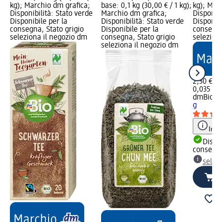
kg); Marchio dm grafica;
base: 0,1 kg (30,00 € / 1 kg);
kg); Mar
Disponibilità: Stato verde
Marchio dm grafica;
Disponibi
Disponibile per la
Disponibilità: Stato verde
Disponibi
consegna, Stato grigio
Disponibile per la
consegna
seleziona il negozio dm
consegna, Stato grigio
selezion
seleziona il negozio dm
2,30 €
0,035 kg 
dmBio
Tè
g
Info
Dispon
consegn
selez