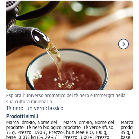
Esplora l'universo aromatico del tè nero e immergiti nella
L'o
sua cultura millenaria
Mi
Tè nero: un vero classico
Prodotti simili
Marca: dmBio; Nome del
Marca: dmBio; Nome del
Marca: 
prodotto: Tè nero biologico,
prodotto: Tè verde sfuso
prodotto:
35 g; Prezzo: 1,90 €; Prezzo
Chun Mee BIO, 100 g;
35 g; Pre
base: 0,035 kg (54,29 € / 1
Prezzo: 3,00 €; Prezzo
base: 0,0