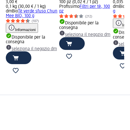
3,00 €
100 pz (0,02 € / 1 pz)
0,035 kg 
0,1 kg (30,00 € / 1 kg)
Profissimo
Filtri per tè, 100
dmBio
Tè
dmBio
Tè verde sfuso Chun
pz
g
Mee BIO, 100 g
(212)
(107)
Disponibile per la
Info
consegna
Informazioni
Dispon
seleziona il negozio dm
Disponibile per la
consegn
consegna
selez
seleziona il negozio dm