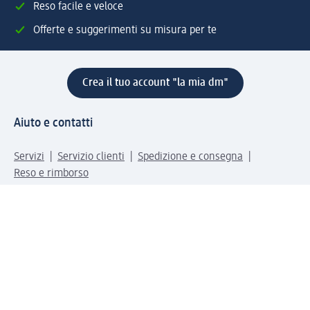
Reso facile e veloce
Offerte e suggerimenti su misura per te
Crea il tuo account "la mia dm"
Aiuto e contatti
Servizi
Servizio clienti
Spedizione e consegna
Reso e rimborso
L'azienda
La nostra azienda
Corporate Responsibility
Lavora con noi
Press e news
Espansione
Un mondo di prodotti
Il mondo dm