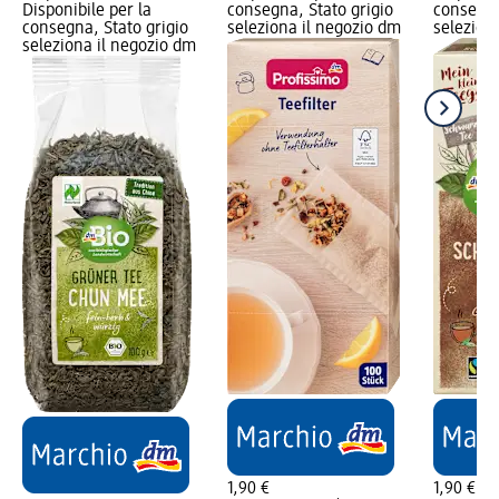
Disponibile per la
consegna, Stato grigio
consegna
consegna, Stato grigio
seleziona il negozio dm
selezion
seleziona il negozio dm
1,90 €
1,90 €