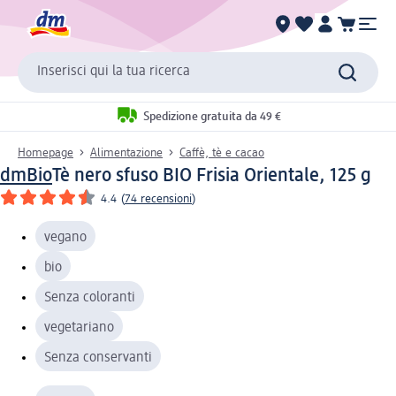
Inserisci qui la tua ricerca
Spedizione gratuita da 49 €
Homepage
Alimentazione
Caffè, tè e cacao
dmBio
Tè nero sfuso BIO Frisia Orientale, 125 g
4.4
(
74 recensioni
)
vegano
bio
Senza coloranti
vegetariano
Senza conservanti