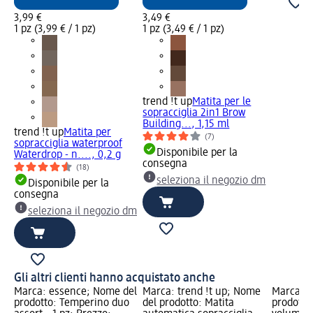
3,99 €
3,49 €
1 pz (3,99 € / 1 pz)
1 pz (3,49 € / 1 pz)
trend !t up
Matita per le
sopracciglia 2in1 Brow
Building..., 1,15 ml
trend !t up
Matita per
(7)
sopracciglia waterproof
Disponibile per la
Waterdrop - n...., 0,2 g
consegna
(18)
seleziona il negozio dm
Disponibile per la
consegna
seleziona il negozio dm
Gli altri clienti hanno acquistato anche
Marca: essence; Nome del
Marca: trend !t up; Nome
Marca: e
prodotto: Temperino duo
del prodotto: Matita
prodotto