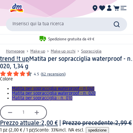
Inserisci qui la tua ricerca
Spedizione gratuita da 49 €
Homepage
Make-up
Make-up occhi
Sopracciglia
trend !t up
Matita per sopracciglia waterproof - n.
020, 1,34 g
4.5
(
62 recensioni
)
Colore
Matita per sopracciglia waterproof - n.040
Matita per sopracciglia waterproof - n. 020
Matita per sopracciglia - n. 010
Prezzo attuale:
2,00 €
|
Prezzo precedente:
2,99 €
1 pz (2,00 € / 1 pz)
Sconto: 33%
incl. IVA escl.
spedizione