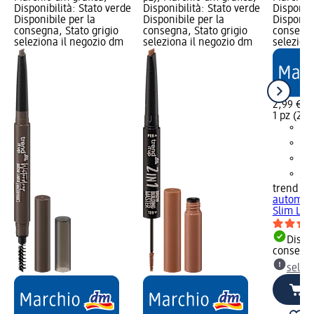
Disponibilità: Stato verde
Disponibilità: Stato verde
Disponibi
Disponibile per la
Disponibile per la
Disponibi
consegna, Stato grigio
consegna, Stato grigio
consegna
seleziona il negozio dm
seleziona il negozio dm
selezion
2,99 €
1 pz (2,99
trend !t 
automati
Slim Line
Dispon
consegn
selez