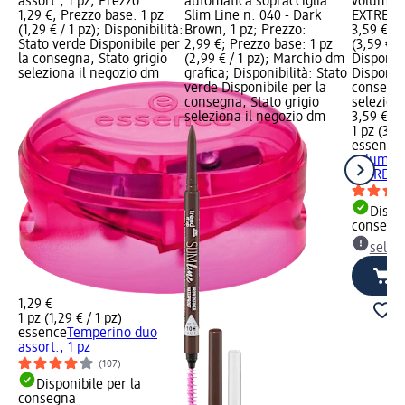
assort., 1 pz; Prezzo:
automatica sopracciglia
volumizz
1,29 €; Prezzo base: 1 pz
Slim Line n. 040 - Dark
EXTREME,
(1,29 € / 1 pz); Disponibilità:
Brown, 1 pz; Prezzo:
3,59 €; P
Stato verde Disponibile per
2,99 €; Prezzo base: 1 pz
(3,59 € / 
la consegna, Stato grigio
(2,99 € / 1 pz); Marchio dm
Disponibi
seleziona il negozio dm
grafica; Disponibilità: Stato
Disponibi
verde Disponibile per la
consegna
consegna, Stato grigio
selezion
seleziona il negozio dm
3,59 €
1 pz (3,59
essence
volumizz
EXTREME
Dispon
consegn
selez
1,29 €
1 pz (1,29 € / 1 pz)
essence
Temperino duo
assort., 1 pz
(107)
Disponibile per la
consegna