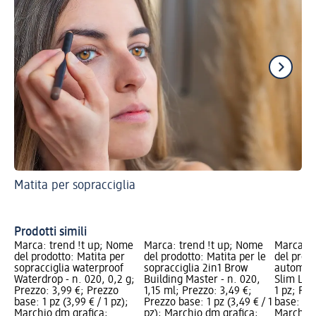
Matita per sopracciglia
Ge
Prodotti simili
Marca: trend !t up; Nome
Marca: trend !t up; Nome
Marca: t
del prodotto: Matita per
del prodotto: Matita per le
del prodo
sopracciglia waterproof
sopracciglia 2in1 Brow
automati
Waterdrop - n. 020, 0,2 g;
Building Master - n. 020,
Slim Line
Prezzo: 3,99 €; Prezzo
1,15 ml; Prezzo: 3,49 €;
1 pz; Pre
base: 1 pz (3,99 € / 1 pz);
Prezzo base: 1 pz (3,49 € / 1
base: 1 p
Marchio dm grafica;
pz); Marchio dm grafica;
Marchio 