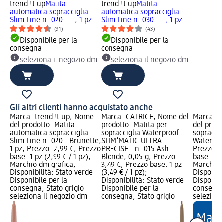
trend !t up
Matita
trend !t up
Matita
automatica sopracciglia
automatica sopracciglia
Slim Line n. 020 -..., 1 pz
Slim Line n. 030 -..., 1 pz
(31)
(43)
Disponibile per la
Disponibile per la
consegna
consegna
seleziona il negozio dm
seleziona il negozio dm
Gli altri clienti hanno acquistato anche
Marca: trend !t up; Nome
Marca: CATRICE; Nome del
Marca: t
del prodotto: Matita
prodotto: Matita per
del prodo
automatica sopracciglia
sopracciglia Waterproof
sopracci
Slim Line n. 020 - Brunette,
SLIM’MATIC ULTRA
Waterdro
1 pz; Prezzo: 2,99 €; Prezzo
PRECISE - n. 015 Ash
Prezzo: 
base: 1 pz (2,99 € / 1 pz);
Blonde, 0,05 g; Prezzo:
base: 1 p
Marchio dm grafica;
3,49 €; Prezzo base: 1 pz
Marchio 
Disponibilità: Stato verde
(3,49 € / 1 pz);
Disponibi
Disponibile per la
Disponibilità: Stato verde
Disponibi
consegna, Stato grigio
Disponibile per la
consegna
seleziona il negozio dm
consegna, Stato grigio
selezion