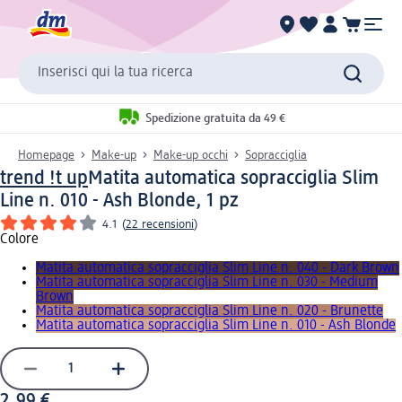
Inserisci qui la tua ricerca
Spedizione gratuita da 49 €
Homepage
Make-up
Make-up occhi
Sopracciglia
trend !t up
Matita automatica sopracciglia Slim
Line n. 010 - Ash Blonde, 1 pz
4.1
(
22 recensioni
)
Colore
Matita automatica sopracciglia Slim Line n. 040 - Dark Brown
Matita automatica sopracciglia Slim Line n. 030 - Medium
Brown
Matita automatica sopracciglia Slim Line n. 020 - Brunette
Matita automatica sopracciglia Slim Line n. 010 - Ash Blonde
2,99 €