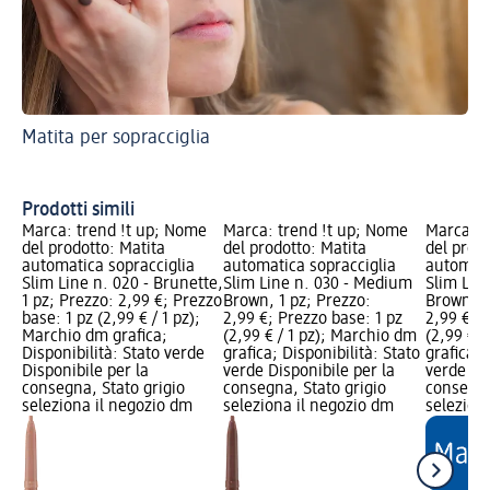
Matita per sopracciglia
Ec
sop
So
Prodotti simili
Marca: trend !t up; Nome
Marca: trend !t up; Nome
Marca: t
del prodotto: Matita
del prodotto: Matita
del prodo
automatica sopracciglia
automatica sopracciglia
automati
Slim Line n. 020 - Brunette,
Slim Line n. 030 - Medium
Slim Line
1 pz; Prezzo: 2,99 €; Prezzo
Brown, 1 pz; Prezzo:
Brown, 1
base: 1 pz (2,99 € / 1 pz);
2,99 €; Prezzo base: 1 pz
2,99 €; P
Marchio dm grafica;
(2,99 € / 1 pz); Marchio dm
(2,99 € /
Disponibilità: Stato verde
grafica; Disponibilità: Stato
grafica; 
Disponibile per la
verde Disponibile per la
verde Dis
consegna, Stato grigio
consegna, Stato grigio
consegna
seleziona il negozio dm
seleziona il negozio dm
selezion