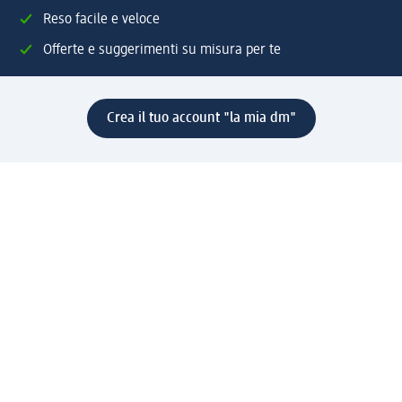
Reso facile e veloce
Offerte e suggerimenti su misura per te
Crea il tuo account "la mia dm"
Aiuto e contatti
Servizi
Servizio clienti
Spedizione e consegna
Reso e rimborso
L'azienda
La nostra azienda
Corporate Responsibility
Lavora con noi
Press e news
Espansione
Un mondo di prodotti