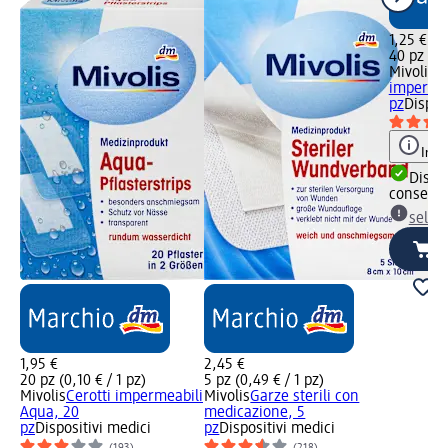
1,25 €
40 pz (0,
Mivolis
Ce
impermea
pz
Dispos
Info
Dispon
consegn
selez
1,95 €
2,45 €
20 pz (0,10 € / 1 pz)
5 pz (0,49 € / 1 pz)
Mivolis
Cerotti impermeabili
Mivolis
Garze sterili con
Aqua, 20
medicazione, 5
pz
Dispositivi medici
pz
Dispositivi medici
(193)
(218)