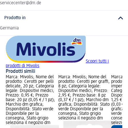
servicecenter@dm.de
Prodotto in
Germania
Scopri tutti i
prodotti di Mivolis
Prodotti simili
Marca: Mivolis; Nome del
Marca: Mivolis; Nome del
Marca: M
prodotto: Cerotti per pelli
prodotto: Cerotti per graffi,
prodotto:
delicate, 20 pz; Categoria
8 pz; Categoria legale:
impermea
legale: Dispositivi medici;
Dispositivi medici; Prezzo:
Categori
Prezzo: 0,95 €; Prezzo
2,95 €; Prezzo base: 8 pz
Dispositi
base: 20 pz (0,05 € / 1 pz);
(0,37 € / 1 pz); Marchio dm
1,25 €; P
Marchio dm grafica;
grafica; Disponibilità: Stato
(0,03 € /
Disponibilità: Stato verde
verde Disponibile per la
grafica; 
Disponibile per la
consegna, Stato grigio
verde Dis
consegna, Stato grigio
seleziona il negozio dm
consegna
seleziona il negozio dm
selezion