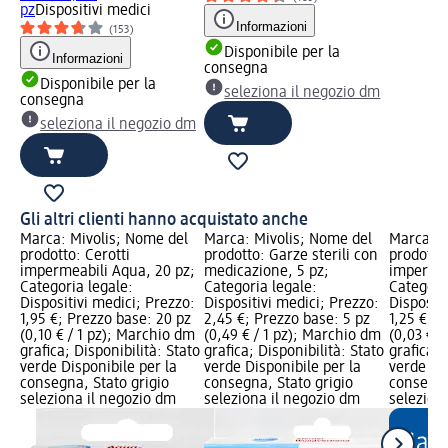
pz
Dispositivi medici
Informazioni
(153)
Disponibile per la
Informazioni
consegna
Disponibile per la
seleziona il negozio dm
consegna
seleziona il negozio dm
Gli altri clienti hanno acquistato anche
Marca: Mivolis; Nome del
Marca: Mivolis; Nome del
Marca: M
prodotto: Cerotti
prodotto: Garze sterili con
prodotto:
impermeabili Aqua, 20 pz;
medicazione, 5 pz;
impermea
Categoria legale:
Categoria legale:
Categori
Dispositivi medici; Prezzo:
Dispositivi medici; Prezzo:
Dispositi
1,95 €; Prezzo base: 20 pz
2,45 €; Prezzo base: 5 pz
1,25 €; P
(0,10 € / 1 pz); Marchio dm
(0,49 € / 1 pz); Marchio dm
(0,03 € /
grafica; Disponibilità: Stato
grafica; Disponibilità: Stato
grafica; 
verde Disponibile per la
verde Disponibile per la
verde Dis
consegna, Stato grigio
consegna, Stato grigio
consegna
seleziona il negozio dm
seleziona il negozio dm
selezion