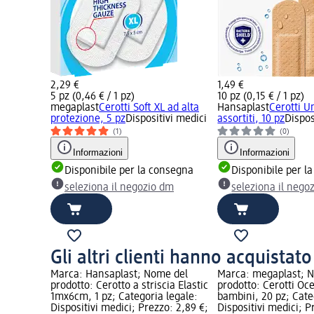
2,29 €
1,49 €
5 pz (0,46 € / 1 pz)
10 pz (0,15 € / 1 pz)
megaplast
Cerotti Soft XL ad alta
Hansaplast
Cerotti U
protezione, 5 pz
Dispositivi medici
assortiti, 10 pz
Dispos
(1)
(0)
Informazioni
Informazioni
Disponibile per la consegna
Disponibile per l
seleziona il negozio dm
seleziona il nego
Gli altri clienti hanno acquistat
Marca: Hansaplast; Nome del
Marca: megaplast; 
prodotto: Cerotto a striscia Elastic
prodotto: Cerotti Oc
1mx6cm, 1 pz; Categoria legale:
bambini, 20 pz; Cate
Dispositivi medici; Prezzo: 2,89 €;
Dispositivi medici; P