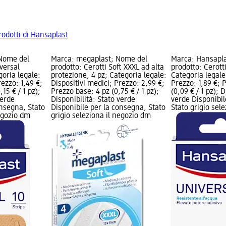
prodotti di Hansaplast
 Nome del
Marca: megaplast; Nome del
Marca: Hansapl
iversal
prodotto: Cerotti Soft XXXL ad alta
prodotto: Cerott
goria legale:
protezione, 4 pz; Categoria legale:
Categoria legale
rezzo: 1,49 €;
Dispositivi medici; Prezzo: 2,99 €;
Prezzo: 1,89 €; 
15 € / 1 pz);
Prezzo base: 4 pz (0,75 € / 1 pz);
(0,09 € / 1 pz); 
verde
Disponibilità: Stato verde
verde Disponibil
onsegna, Stato
Disponibile per la consegna, Stato
Stato grigio sel
negozio dm
grigio seleziona il negozio dm