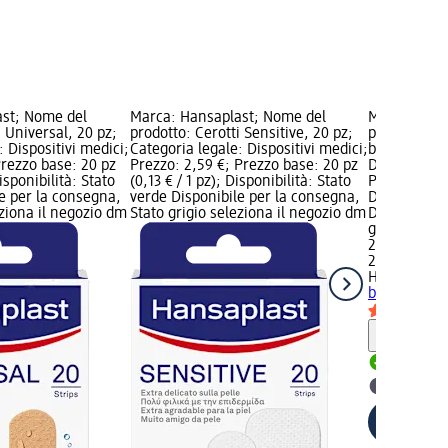
ast; Nome del
Marca: Hansaplast; Nome del
Marca: Hans
i Universal, 20 pz;
prodotto: Cerotti Sensitive, 20 pz;
prodotto: C
: Dispositivi medici;
Categoria legale: Dispositivi medici;
bambini, 20 
Prezzo base: 20 pz
Prezzo: 2,59 €; Prezzo base: 20 pz
Dispositivi 
Disponibilità: Stato
(0,13 € / 1 pz); Disponibilità: Stato
Prezzo base:
e per la consegna,
verde Disponibile per la consegna,
Disponibilit
eziona il negozio dm
Stato grigio seleziona il negozio dm
Disponibile
grigio selez
2,69 €
20 pz (0,13 €
Hansaplast
bambini, 20
Informaz
Disponib
selezion