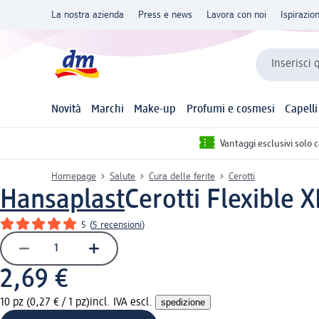
La nostra azienda
Press e news
Lavora con noi
Ispirazio
Inserisci 
Novità
Marchi
Make-up
Profumi e cosmesi
Capelli
Vantaggi esclusivi solo 
Homepage
Salute
Cura delle ferite
Cerotti
Hansaplast
Cerotti Flexible 
5
(
5 recensioni
)
2,69 €
10 pz (0,27 € / 1 pz)
incl. IVA escl.
spedizione