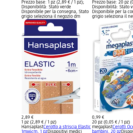
Prezzo base: 1 pz (2,89 € / 1 pz);
Prezzo base: 20 pz (0
Disponibilità: Stato verde
Disponibilità: Stato 
Disponibile per la consegna, Stato
Disponibile per la c
grigio seleziona il negozio dm
grigio seleziona il 
2,89 €
0,99 €
1 pz (2,89 € / 1 pz)
20 pz (0,05 € / 1 pz)
Hansaplast
Cerotto a striscia Elastic
megaplast
Cerotti O
1mx6cm, 1 pz
Dispositivi medici
bambini, 20 pz
Dispos