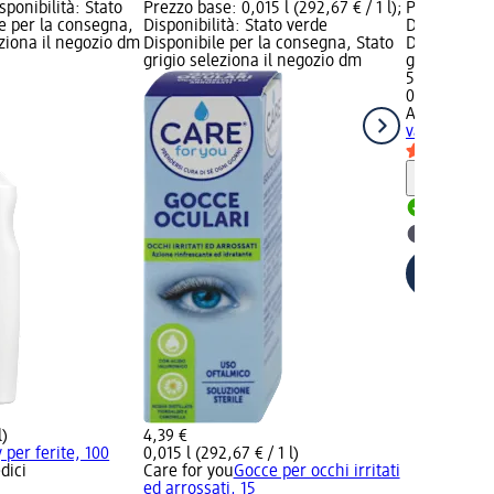
isponibilità: Stato
Prezzo base: 0,015 l (292,67 € / 1 l);
Prezzo base: 
e per la consegna,
Disponibilità: Stato verde
Disponibilit
eziona il negozio dm
Disponibile per la consegna, Stato
Disponibile
grigio seleziona il negozio dm
grigio selez
5,99 €
0,1 l (59,90 €
Autan
Insett
vapo, 100 m
Informaz
Disponib
selezion
l)
4,39 €
 per ferite, 100
0,015 l (292,67 € / 1 l)
dici
Care for you
Gocce per occhi irritati
ed arrossati, 15