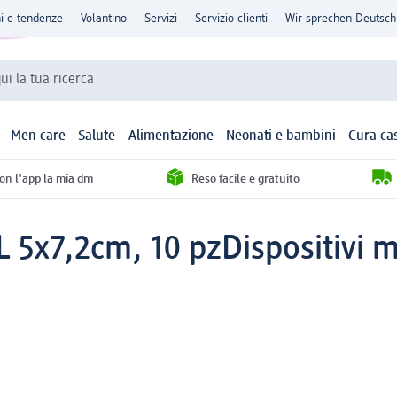
ni e tendenze
Volantino
Servizi
Servizio clienti
Wir sprechen Deutsch
qui la tua ricerca
Men care
Salute
Alimentazione
Neonati e bambini
Cura ca
con l'app la mia dm
Reso facile e gratuito
XL 5x7,2cm, 10 pz
Dispositivi m