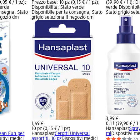
,05 € / 1 pz);
Prezzo base: 10 pz (0,15 € / 1 pz);
(39,90 € / 1 l); D
verde
Disponibilità: Stato verde
verde Disponibil
onsegna, Stato
Disponibile per la consegna, Stato
Stato grigio sel
negozio dm
grigio seleziona il negozio dm
3,99 €
1,49 €
0,1 l (39,90 € / 1 
10 pz (0,15 € / 1 pz)
Hansaplast
Spray
cean Fun per
Hansaplast
Cerotti Universal
ml
Dispositivi me
itivi medici
assortiti, 10 pz
Dispositivi medici
(2)