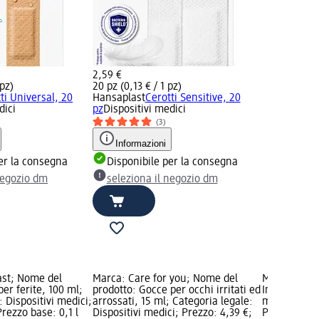
2,59 €
 pz)
20 pz (0,13 € / 1 pz)
ti Universal, 20
Hansaplast
Cerotti Sensitive, 20
dici
pz
Dispositivi medici
(3)
Informazioni
er la consegna
Disponibile per la consegna
negozio dm
seleziona il negozio dm
ast; Nome del
Marca: Care for you; Nome del
Marca: Auta
per ferite, 100 ml;
prodotto: Gocce per occhi irritati ed
Insetto repe
: Dispositivi medici;
arrossati, 15 ml; Categoria legale:
ml; Categori
Prezzo base: 0,1 l
Dispositivi medici; Prezzo: 4,39 €;
Prodotti bio