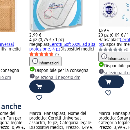
1,89 €
2,99 €
20 pz (0,09 € / 1
4 pz (0,75 € / 1 pz)
Hansaplast
Cerot
niversal
megaplast
Cerotti Soft XXXL ad alta
pz
Dispositivi me
itivi medici
protezione, 4 pz
Dispositivi medici
(0)
(1)
Informazioni
Informazioni
Disponibile p
a consegna
Disponibile per la consegna
seleziona il 
zio dm
seleziona il negozio dm
o anche
Nome del
Marca: Hansaplast; Nome del
Marca: Hansapl
ean Fun per
prodotto: Cerotti Universal
prodotto: Spray 
goria legale:
assortiti, 10 pz; Categoria legale:
Categoria legale
rezzo: 0,99 €;
Dispositivi medici; Prezzo: 1,49 €;
Prezzo: 3,99 €; 