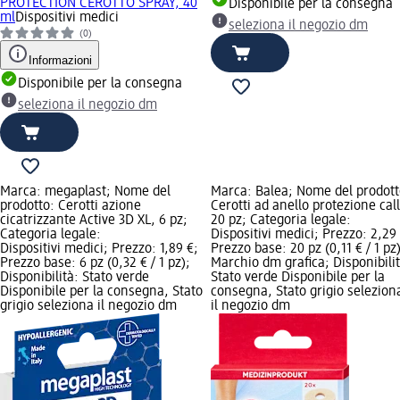
PROTECTION CEROTTO SPRAY, 40
Disponibile per la consegna
ml
Dispositivi medici
seleziona il negozio dm
(0)
Informazioni
Disponibile per la consegna
seleziona il negozio dm
Marca: megaplast; Nome del
Marca: Balea; Nome del prodott
prodotto: Cerotti azione
Cerotti ad anello protezione call
cicatrizzante Active 3D XL, 6 pz;
20 pz; Categoria legale:
Categoria legale:
Dispositivi medici; Prezzo: 2,29
Dispositivi medici; Prezzo: 1,89 €;
Prezzo base: 20 pz (0,11 € / 1 pz)
Prezzo base: 6 pz (0,32 € / 1 pz);
Marchio dm grafica; Disponibilit
Disponibilità: Stato verde
Stato verde Disponibile per la
Disponibile per la consegna, Stato
consegna, Stato grigio selezion
grigio seleziona il negozio dm
il negozio dm