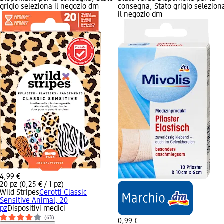
grigio seleziona il negozio dm
consegna, Stato grigio selezion
il negozio dm
4,99 €
20 pz (0,25 € / 1 pz)
Wild Stripes
Cerotti Classic
Sensitive Animal, 20
pz
Dispositivi medici
(63)
0,99 €