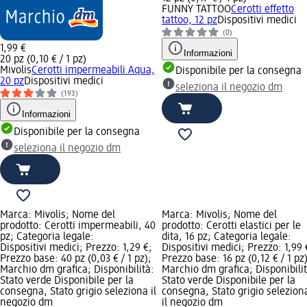
FUNNY TATTOO
Cerotti effetto
tattoo, 12 pz
Dispositivi medici
(0)
1,99 €
Informazioni
20 pz (0,10 € / 1 pz)
Mivolis
Cerotti impermeabili Aqua,
Disponibile per la consegna
20 pz
Dispositivi medici
seleziona il negozio dm
(193)
Informazioni
Disponibile per la consegna
seleziona il negozio dm
Marca: Mivolis; Nome del
Marca: Mivolis; Nome del
prodotto: Cerotti impermeabili, 40
prodotto: Cerotti elastici per le
pz; Categoria legale:
dita, 16 pz; Categoria legale:
Dispositivi medici; Prezzo: 1,29 €;
Dispositivi medici; Prezzo: 1,99 
Prezzo base: 40 pz (0,03 € / 1 pz);
Prezzo base: 16 pz (0,12 € / 1 pz)
Marchio dm grafica; Disponibilità:
Marchio dm grafica; Disponibilit
Stato verde Disponibile per la
Stato verde Disponibile per la
consegna, Stato grigio seleziona il
consegna, Stato grigio selezion
negozio dm
il negozio dm