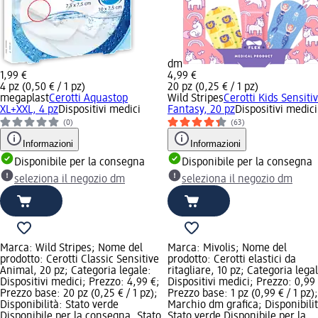
dm
1,99 €
4,99 €
4 pz (0,50 € / 1 pz)
20 pz (0,25 € / 1 pz)
megaplast
Cerotti Aquastop
Wild Stripes
Cerotti Kids Sensiti
XL+XXL, 4 pz
Dispositivi medici
Fantasy, 20 pz
Dispositivi medici
(0)
(63)
Informazioni
Informazioni
Disponibile per la consegna
Disponibile per la consegna
seleziona il negozio dm
seleziona il negozio dm
Marca: Wild Stripes; Nome del
Marca: Mivolis; Nome del
prodotto: Cerotti Classic Sensitive
prodotto: Cerotti elastici da
Animal, 20 pz; Categoria legale:
ritagliare, 10 pz; Categoria lega
Dispositivi medici; Prezzo: 4,99 €;
Dispositivi medici; Prezzo: 0,99
Prezzo base: 20 pz (0,25 € / 1 pz);
Prezzo base: 1 pz (0,99 € / 1 pz);
Disponibilità: Stato verde
Marchio dm grafica; Disponibilit
Disponibile per la consegna, Stato
Stato verde Disponibile per la