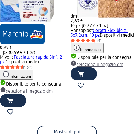
dm
2,69 €
10 pz (0,27 € / 1 pz)
Hansaplast
Cerotti Flexible XL
5x7,2cm, 10 pz
Dispositivi medic
(5)
0,99 €
Informazioni
1 pz (0,99 € / 1 pz)
Mivolis
Fasciatura rapida 3in1, 2
Disponibile per la consegna
pz
Dispositivi medici
seleziona il negozio dm
(70)
Informazioni
Disponibile per la consegna
seleziona il negozio dm
Mostra di più