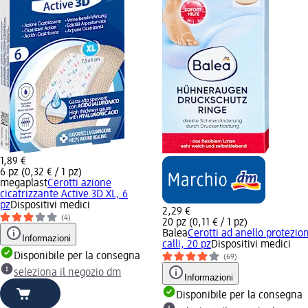
1,89 €
6 pz (0,32 € / 1 pz)
megaplast
Cerotti azione
cicatrizzante Active 3D XL, 6
pz
Dispositivi medici
2,29 €
(4)
20 pz (0,11 € / 1 pz)
Balea
Cerotti ad anello protezio
Informazioni
calli, 20 pz
Dispositivi medici
Disponibile per la consegna
(69)
seleziona il negozio dm
Informazioni
Disponibile per la consegna