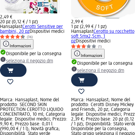
2,49 €
20 pz (0,12 € / 1 pz)
2,99 €
Hansaplast
Cerotti Sensitive per
1 pz (2,99 € / 1 pz)
bambini, 20 pz
Dispositivi medici
Hansaplast
Cerotto su rocchetto
soft 5mx2,5cm, 1
(36)
pz
Dispositivi medici
Informazioni
(1)
Disponibile per la consegna
Informazioni
seleziona il negozio dm
Disponibile per la consegna
seleziona il negozio dm
Marca: Hansaplast; Nome del
Marca: Hansaplast; Nome del
prodotto: SECOND SKIN
prodotto: Cerotti Disney Mickey
PROTECTION CEROTTO LIQUIDO
and Friends, 20 pz; Categoria
CONCENTRATO, 10 ml; Categoria
legale: Dispositivi medici; Prezz
legale: Dispositivi medici; Prezzo:
2,39 €; Prezzo base: 20 pz (0,12
9,90 €; Prezzo base: 0,01 l
/ 1 pz); Disponibilità: Stato verd
(990,00 € / 1 l); Novità grafica;
Disponibile per la consegna,
Disponibilità: Stato verde
Stato grigio seleziona il negozio