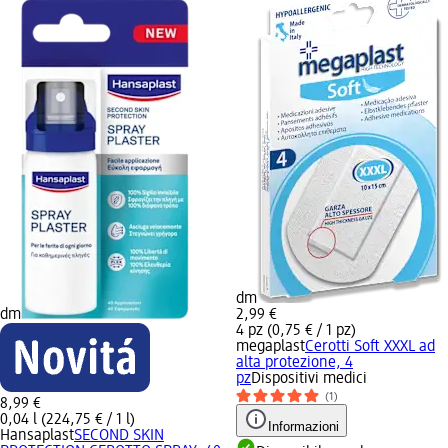
dm
dm
2,99 €
4 pz (0,75 € / 1 pz)
megaplast
Cerotti Soft XXXL ad
alta protezione, 4
pz
Dispositivi medici
(1)
8,99 €
0,04 l (224,75 € / 1 l)
Informazioni
Hansaplast
SECOND SKIN