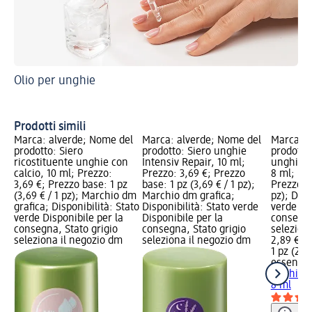
Olio per unghie
Un
bel
Ol
Prodotti simili
Marca: alverde; Nome del
Marca: alverde; Nome del
Marca: e
prodotto: Siero
prodotto: Siero unghie
prodotto
ricostituente unghie con
Intensiv Repair, 10 ml;
unghie e
calcio, 10 ml; Prezzo:
Prezzo: 3,69 €; Prezzo
8 ml; Pre
3,69 €; Prezzo base: 1 pz
base: 1 pz (3,69 € / 1 pz);
Prezzo ba
(3,69 € / 1 pz); Marchio dm
Marchio dm grafica;
pz); Disp
grafica; Disponibilità: Stato
Disponibilità: Stato verde
verde Dis
verde Disponibile per la
Disponibile per la
consegna
consegna, Stato grigio
consegna, Stato grigio
selezion
seleziona il negozio dm
seleziona il negozio dm
2,89 €
1 pz (2,89
essence
unghie e
8 ml