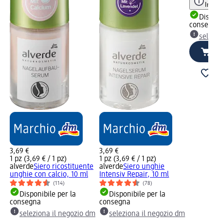
Info
Dispon
consegn
selez
3,69 €
3,69 €
1 pz (3,69 € / 1 pz)
1 pz (3,69 € / 1 pz)
alverde
Siero ricostituente
alverde
Siero unghie
unghie con calcio, 10 ml
Intensiv Repair, 10 ml
(114)
(78)
Disponibile per la
Disponibile per la
consegna
consegna
seleziona il negozio dm
seleziona il negozio dm