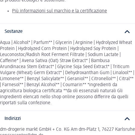
di prodotti ecologici e sostenibili.
Più informazioni sul marchio e la certificazione
Sostanze
Aqua | Alcohol* | Parfum** | Glycerin | Arginine | Hydrolyzed Wheat
Protein | Hydrolyzed Corn Protein | Hydrolyzed Soy Protein |
Leuconostoc/Radish Root Ferment Filtrate | Sodium Lactate |
Caffeine* | Avena Sativa (Oat) Straw Extract* | Bambusa
Arundinacea Stem Extract* | Glycine Soja Seed Extract* | Triticum
Vulgare (Wheat) Germ Extract* | Dehydroxanthan Gum | Linalool** |
Limonene** | Benzyl Salicylate** | Geraniol** | Citronellol** | Citral**
| Farnesol** | Benzyl Alcohol** | Coumarin** *ingredienti da
agricoltura biologica certificata **da oli essenziali naturali Gli
ingredienti elencati nello shop online possono differire da quelli
riportati sulla confezione.
Indirizzi
dm-drogerie markt GmbH + Co. KG Am dm-Platz 1, 76227 Karlsruhe