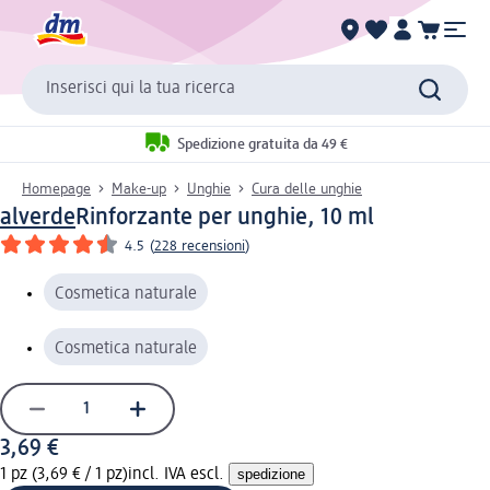
Inserisci qui la tua ricerca
Spedizione gratuita da 49 €
Homepage
Make-up
Unghie
Cura delle unghie
alverde
Rinforzante per unghie, 10 ml
4.5
(
228 recensioni
)
Cosmetica naturale
Cosmetica naturale
3,69 €
1 pz (3,69 € / 1 pz)
incl. IVA escl.
spedizione