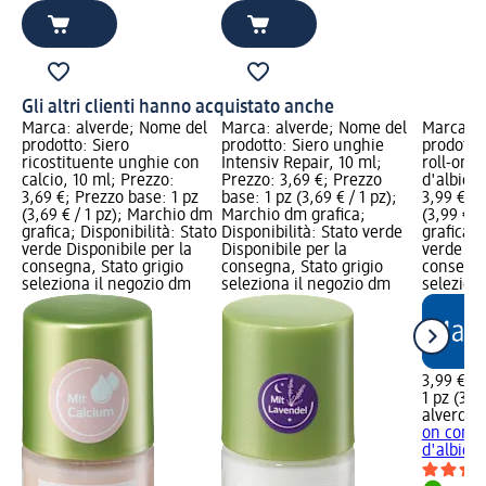
Gli altri clienti hanno acquistato anche
Marca: alverde; Nome del
Marca: alverde; Nome del
Marca: a
prodotto: Siero
prodotto: Siero unghie
prodotto
ricostituente unghie con
Intensiv Repair, 10 ml;
roll-on c
calcio, 10 ml; Prezzo:
Prezzo: 3,69 €; Prezzo
d'albicoc
3,69 €; Prezzo base: 1 pz
base: 1 pz (3,69 € / 1 pz);
3,99 €; P
(3,69 € / 1 pz); Marchio dm
Marchio dm grafica;
(3,99 € /
grafica; Disponibilità: Stato
Disponibilità: Stato verde
grafica; 
verde Disponibile per la
Disponibile per la
verde Dis
consegna, Stato grigio
consegna, Stato grigio
consegna
seleziona il negozio dm
seleziona il negozio dm
selezion
3,99 €
1 pz (3,99
alverde
O
on con n
d'albicoc