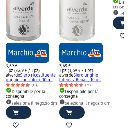
Dispon
consegn
selez
3,69 €
3,69 €
1 pz (3,69 € / 1 pz)
1 pz (3,69 € / 1 pz)
alverde
Siero ricostituente
alverde
Siero unghie
unghie con calcio, 10 ml
Intensiv Repair, 10 ml
(114)
(78)
Disponibile per la
Disponibile per la
consegna
consegna
seleziona il negozio dm
seleziona il negozio dm