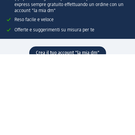
express sempre gratuito effettuando un ordine con un
account "la mia dm"
Reso facile e veloce
Offerte e suggerimenti su misura per te
Crea il tuo account "la mia dm"
Aiuto e contatti
Servizi
Servizio clienti
Spedizione e consegna
Reso e rimborso
L'azienda
La nostra azienda
Corporate Responsibility
Lavora con noi
Press e news
Espansione