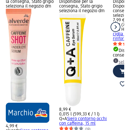
la consegna, Stato grigio
Disponibile per la
Disponibi
seleziona il negozio dm
consegna, Stato grigio
Disponibi
seleziona il negozio dm
consegna
selezion
7,99 €
1 pz (7,99
Bell HYP
ciglia AL
rinforzan
Dispon
consegn
selez
8,99 €
0,015 l (599,33 € / 1 l)
Q+A
Siero contorno occhi
con caffeina, 15 ml
4,99 €
(10)