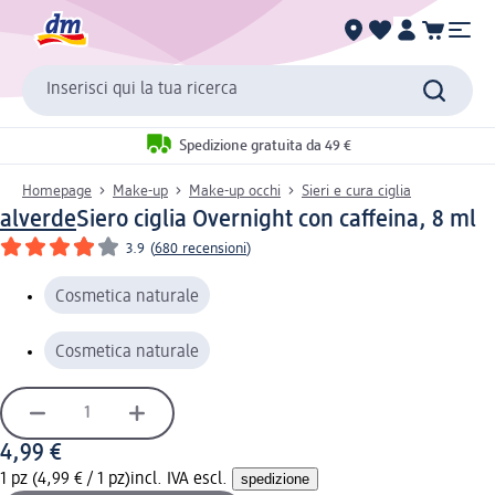
Inserisci qui la tua ricerca
Spedizione gratuita da 49 €
Homepage
Make-up
Make-up occhi
Sieri e cura ciglia
alverde
Siero ciglia Overnight con caffeina, 8 ml
3.9
(
680 recensioni
)
Cosmetica naturale
Cosmetica naturale
4,99 €
1 pz (4,99 € / 1 pz)
incl. IVA escl.
spedizione