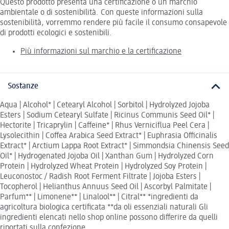
Questo prodotto presenta una certificazione o un marchio
ambientale o di sostenibilità. Con queste informazioni sulla
sostenibilità, vorremmo rendere più facile il consumo consapevole
di prodotti ecologici e sostenibili.
Più informazioni sul marchio e la certificazione
Sostanze
Aqua | Alcohol* | Cetearyl Alcohol | Sorbitol | Hydrolyzed Jojoba
Esters | Sodium Cetearyl Sulfate | Ricinus Communis Seed Oil* |
Hectorite | Tricaprylin | Caffeine* | Rhus Verniciflua Peel Cera |
Lysolecithin | Coffea Arabica Seed Extract* | Euphrasia Officinalis
Extract* | Arctium Lappa Root Extract* | Simmondsia Chinensis Seed
Oil* | Hydrogenated Jojoba Oil | Xanthan Gum | Hydrolyzed Corn
Protein | Hydrolyzed Wheat Protein | Hydrolyzed Soy Protein |
Leuconostoc / Radish Root Ferment Filtrate | Jojoba Esters |
Tocopherol | Helianthus Annuus Seed Oil | Ascorbyl Palmitate |
Parfum** | Limonene** | Linalool** | Citral** *ingredienti da
agricoltura biologica certificata **da oli essenziali naturali Gli
ingredienti elencati nello shop online possono differire da quelli
riportati sulla confezione.