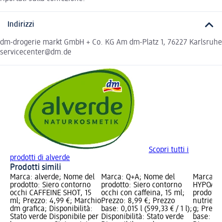
Indirizzi
dm-drogerie markt GmbH + Co. KG Am dm-Platz 1, 76227 Karlsruhe
servicecenter@dm.de
Scopri tutti i
prodotti di alverde
Prodotti simili
Marca: alverde; Nome del
Marca: Q+A; Nome del
Marca: B
prodotto: Siero contorno
prodotto: Siero contorno
HYPOAlle
occhi CAFFEINE SHOT, 15
occhi con caffeina, 15 ml;
prodotto:
ml; Prezzo: 4,99 €; Marchio
Prezzo: 8,99 €; Prezzo
nutriente
dm grafica; Disponibilità:
base: 0,015 l (599,33 € / 1 l);
g; Prezz
Stato verde Disponibile per
Disponibilità: Stato verde
base: 1 p