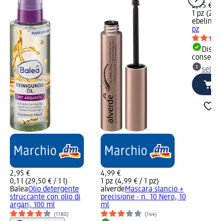
2,95 €
1 pz (2,95
ebelin
Pi
pz
Dispon
consegn
selez
2,95 €
4,99 €
0,1 l (29,50 € / 1 l)
1 pz (4,99 € / 1 pz)
Balea
Olio detergente
alverde
Mascara slancio +
struccante con olio di
precisione - n. 10 Nero, 10
argan, 100 ml
ml
(1180)
(144)