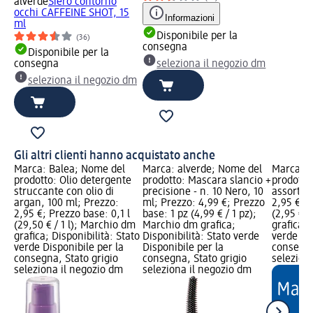
alverde
Siero contorno
occhi CAFFEINE SHOT, 15
Informazioni
ml
Disponibile per la
(36)
consegna
Disponibile per la
consegna
seleziona il negozio dm
seleziona il negozio dm
Gli altri clienti hanno acquistato anche
Marca: Balea; Nome del
Marca: alverde; Nome del
Marca: e
prodotto: Olio detergente
prodotto: Mascara slancio +
prodotto:
struccante con olio di
precisione - n. 10 Nero, 10
assort., 
argan, 100 ml; Prezzo:
ml; Prezzo: 4,99 €; Prezzo
2,95 €; P
2,95 €; Prezzo base: 0,1 l
base: 1 pz (4,99 € / 1 pz);
(2,95 € /
(29,50 € / 1 l); Marchio dm
Marchio dm grafica;
grafica; 
grafica; Disponibilità: Stato
Disponibilità: Stato verde
verde Dis
verde Disponibile per la
Disponibile per la
consegna
consegna, Stato grigio
consegna, Stato grigio
selezion
seleziona il negozio dm
seleziona il negozio dm