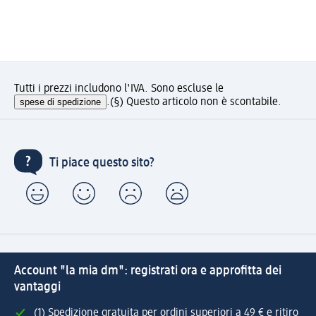
Tutti i prezzi includono l'IVA. Sono escluse le
spese di spedizione
.
(§) Questo articolo non è scontabile.
Ti piace questo sito?
Account "la mia dm": registrati ora e approfitta dei
vantaggi
(1) Spedizione gratuita per ordini superiori a 49 € e ritiro