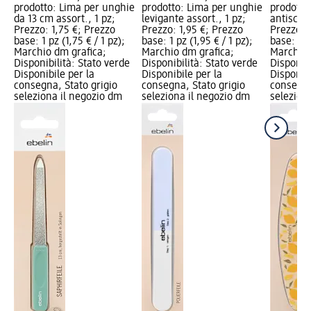
prodotto: Lima per unghie
prodotto: Lima per unghie
prodotto
da 13 cm assort., 1 pz;
levigante assort., 1 pz;
antischeg
Prezzo: 1,75 €; Prezzo
Prezzo: 1,95 €; Prezzo
Prezzo: 
base: 1 pz (1,75 € / 1 pz);
base: 1 pz (1,95 € / 1 pz);
base: 1 pz
Marchio dm grafica;
Marchio dm grafica;
Marchio 
Disponibilità: Stato verde
Disponibilità: Stato verde
Disponibi
Disponibile per la
Disponibile per la
Disponibi
consegna, Stato grigio
consegna, Stato grigio
consegna
seleziona il negozio dm
seleziona il negozio dm
selezion