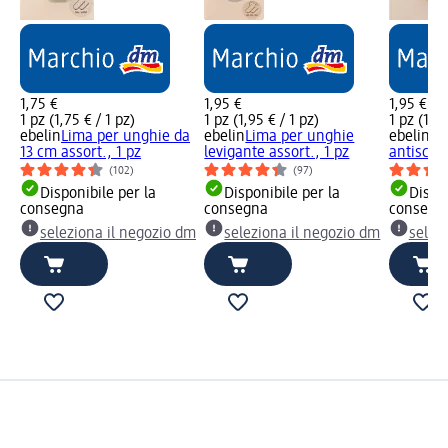
1,75 €
1,95 €
1,95 €
1 pz (1,75 € / 1 pz)
1 pz (1,95 € / 1 pz)
1 pz (1,95
ebelin
Lima per unghie da
ebelin
Lima per unghie
ebelin
Li
13 cm assort., 1 pz
levigante assort., 1 pz
antischeg
(102)
(97)
Disponibile per la
Disponibile per la
Dispon
consegna
consegna
consegn
seleziona il negozio dm
seleziona il negozio dm
selez