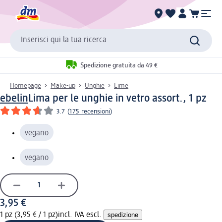
Inserisci qui la tua ricerca
Spedizione gratuita da 49 €
Homepage
Make-up
Unghie
Lime
ebelin
Lima per le unghie in vetro assort., 1 pz
3.7
(
175 recensioni
)
vegano
vegano
3,95 €
1 pz (3,95 € / 1 pz)
incl. IVA escl.
spedizione