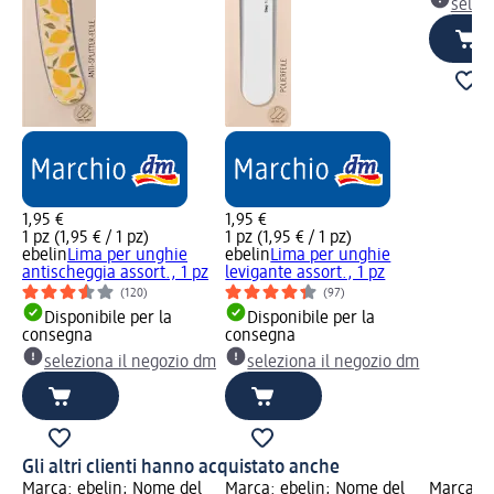
selez
1,95 €
1,95 €
1 pz (1,95 € / 1 pz)
1 pz (1,95 € / 1 pz)
ebelin
Lima per unghie
ebelin
Lima per unghie
antischeggia assort., 1 pz
levigante assort., 1 pz
(120)
(97)
Disponibile per la
Disponibile per la
consegna
consegna
seleziona il negozio dm
seleziona il negozio dm
Gli altri clienti hanno acquistato anche
Marca: ebelin; Nome del
Marca: ebelin; Nome del
Marca: e