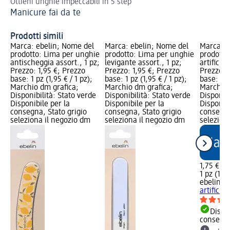
Ottieni unghie impeccabili in 5 step
Tu
Manicure fai da te
Un
Prodotti simili
Marca: ebelin; Nome del
Marca: ebelin; Nome del
Marca: e
prodotto: Lima per unghie
prodotto: Lima per unghie
prodotto
antischeggia assort., 1 pz;
levigante assort., 1 pz;
artiﬁciali
Prezzo: 1,95 €; Prezzo
Prezzo: 1,95 €; Prezzo
Prezzo: 
base: 1 pz (1,95 € / 1 pz);
base: 1 pz (1,95 € / 1 pz);
base: 1 pz
Marchio dm grafica;
Marchio dm grafica;
Marchio 
Disponibilità: Stato verde
Disponibilità: Stato verde
Disponibi
Disponibile per la
Disponibile per la
Disponibi
consegna, Stato grigio
consegna, Stato grigio
consegna
seleziona il negozio dm
seleziona il negozio dm
selezion
1,75 €
1 pz (1,75
ebelin
Li
artiﬁciali
Dispon
consegn