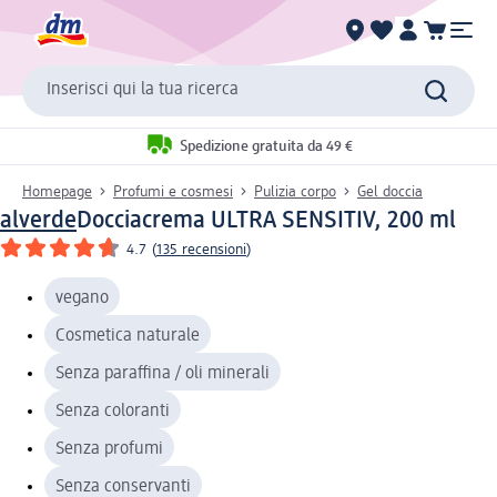
Inserisci qui la tua ricerca
Spedizione gratuita da 49 €
Homepage
Profumi e cosmesi
Pulizia corpo
Gel doccia
alverde
Docciacrema ULTRA SENSITIV, 200 ml
4.7
(
135 recensioni
)
vegano
Cosmetica naturale
Senza paraffina / oli minerali
Senza coloranti
Senza profumi
Senza conservanti