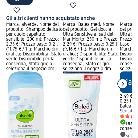
Gli altri clienti hanno acquistato anche
Marca: alverde; Nome del
Marca: Balea med; Nome
Marca: 
prodotto: Shampoo delicato
del prodotto: Gel doccia
del prodo
per cuoio capelluto
Ultra Sensitive ai sali del
Ultra Sen
sensibile, 200 ml; Prezzo:
Mar Morto, 250 ml; Prezzo:
Prezzo: 
2,35 €; Prezzo base: 0,2 l
2,29 €; Prezzo base: 0,25 l
base: 0,25
(11,75 € / 1 l); Marchio dm
(9,16 € / 1 l); Marchio dm
Marchio 
grafica; Disponibilità: Stato
grafica; Disponibilità: Stato
Disponibi
verde Disponibile per la
verde Disponibile per la
Disponibi
consegna, Stato grigio
consegna, Stato grigio
consegna
seleziona il negozio dm
seleziona il negozio dm
selezion
2,49 €
0,25 l (9,
Balea m
Sensitiv
Dispon
consegn
selez