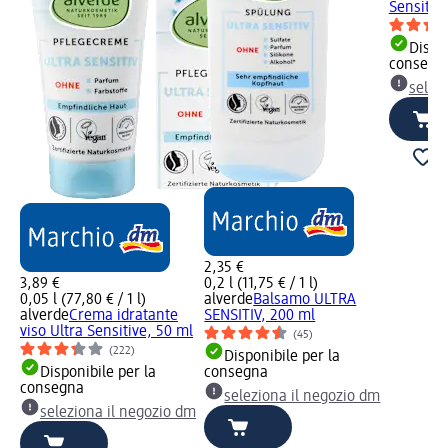
Sensitiv
Dispon
consegn
selez
2,35 €
3,89 €
0,2 l (11,75 € / 1 l)
0,05 l (77,80 € / 1 l)
alverde
Balsamo ULTRA
alverde
Crema idratante
SENSITIV, 200 ml
viso Ultra Sensitive, 50 ml
(45)
(222)
Disponibile per la
Disponibile per la
consegna
consegna
seleziona il negozio dm
seleziona il negozio dm