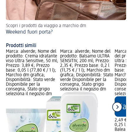
Scopri i prodotti da viaggio a marchio dm
Pe
Weekend fuori porta?
Co
Prodotti simili
Marca: alverde; Nome del
Marca: alverde; Nome del
Marca: 
prodotto: Crema idratante
prodotto: Balsamo ULTRA
del prodo
viso Ultra Sensitive, 50 ml;
SENSITIV, 200 ml; Prezzo:
Ultra Sen
Prezzo: 3,89 €; Prezzo
2,35 €; Prezzo base: 0,2 l
Prezzo: 
base: 0,05 l (77,80 € / 1 l);
(11,75 € / 1 l); Marchio dm
base: 0,25
Marchio dm grafica;
grafica; Disponibilità: Stato
Marchio 
Disponibilità: Stato verde
verde Disponibile per la
Disponibi
Disponibile per la
consegna, Stato grigio
Disponibi
consegna, Stato grigio
seleziona il negozio dm
consegna
seleziona il negozio dm
selezion
2,49 €
0,25 l (9,
Balea m