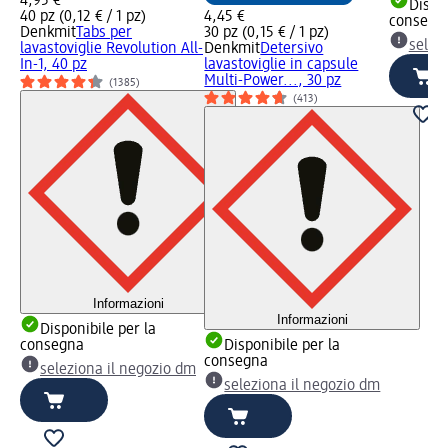
4,95 €
Dispon
40 pz (0,12 € / 1 pz)
4,45 €
consegn
Denkmit
Tabs per
30 pz (0,15 € / 1 pz)
selez
lavastoviglie Revolution All-
Denkmit
Detersivo
In-1, 40 pz
lavastoviglie in capsule
Multi-Power..., 30 pz
(1385)
(413)
Informazioni
Informazioni
Disponibile per la
consegna
Disponibile per la
consegna
seleziona il negozio dm
seleziona il negozio dm