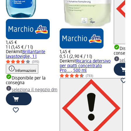
1,45 €
1 l (1,45 € / 1 l)
Dispon
Denkmit
Brillantante
1,45 €
consegn
lavastoviglie, 1 l
0,5 l (2,90 € / 1 l)
selez
Denkmit
Ricarica detersivo
(315)
per piatti concentrato
Informazioni
Pro..., 500 ml
(733)
Disponibile per la
consegna
seleziona il negozio dm