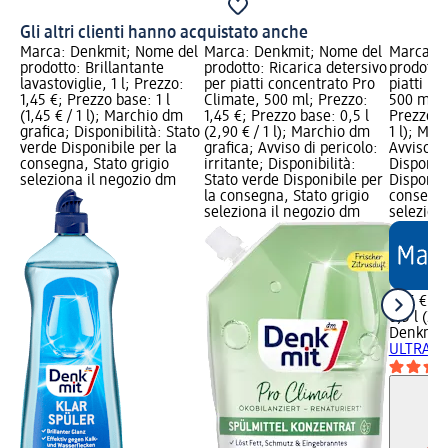
Gli altri clienti hanno acquistato anche
Marca: Denkmit; Nome del
Marca: Denkmit; Nome del
Marca: 
prodotto: Brillantante
prodotto: Ricarica detersivo
prodotto
lavastoviglie, 1 l; Prezzo:
per piatti concentrato Pro
piatti U
1,45 €; Prezzo base: 1 l
Climate, 500 ml; Prezzo:
500 ml; P
(1,45 € / 1 l); Marchio dm
1,45 €; Prezzo base: 0,5 l
Prezzo ba
grafica; Disponibilità: Stato
(2,90 € / 1 l); Marchio dm
1 l); Mar
verde Disponibile per la
grafica; Avviso di pericolo:
Avviso di
consegna, Stato grigio
irritante; Disponibilità:
Disponibi
seleziona il negozio dm
Stato verde Disponibile per
Disponibi
la consegna, Stato grigio
consegna
seleziona il negozio dm
selezion
1,25 €
0,5 l (2,5
Denkmit
ULTRA Pr