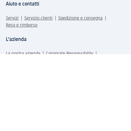
Aiuto e contatti
Servizi
Servizio clienti
Spedizione e consegna
Reso e rimborso
L'azienda
La nostra azienda
Corporate Responsibility
Lavora con noi
Press e news
Espansione
Un mondo di prodotti
Il mondo dm
Punti vendita
Il nostro Journal
Vivere consapevoli con dm
Sigilli e certificazioni