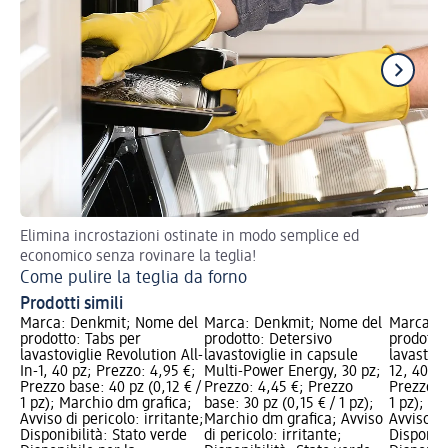
Elimina incrostazioni ostinate in modo semplice ed
Br
economico senza rovinare la teglia!
Come pulire la teglia da forno
Prodotti simili
Marca: Denkmit; Nome del
Marca: Denkmit; Nome del
Marca: 
prodotto: Tabs per
prodotto: Detersivo
prodotto:
lavastoviglie Revolution All-
lavastoviglie in capsule
lavastov
In-1, 40 pz; Prezzo: 4,95 €;
Multi-Power Energy, 30 pz;
12, 40 pz
Prezzo base: 40 pz (0,12 € /
Prezzo: 4,45 €; Prezzo
Prezzo ba
1 pz); Marchio dm grafica;
base: 30 pz (0,15 € / 1 pz);
1 pz); M
Avviso di pericolo: irritante;
Marchio dm grafica; Avviso
Avviso di
Disponibilità: Stato verde
di pericolo: irritante;
Disponibi