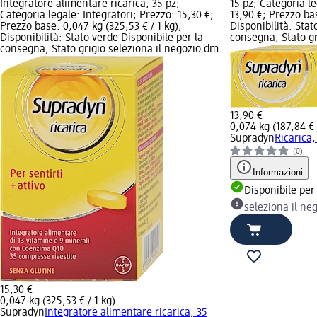
Integratore alimentare ricarica, 35 pz;
15 pz; Categoria le
Categoria legale: Integratori; Prezzo: 15,30 €;
13,90 €; Prezzo bas
Prezzo base: 0,047 kg (325,53 € / 1 kg);
Disponibilità: Stat
Disponibilità: Stato verde Disponibile per la
consegna, Stato gr
consegna, Stato grigio seleziona il negozio dm
13,90 €
0,074 kg (187,84 € 
Supradyn
Ricarica,
(0)
Informazioni
Disponibile per
seleziona il ne
15,30 €
0,047 kg (325,53 € / 1 kg)
Supradyn
Integratore alimentare ricarica, 35