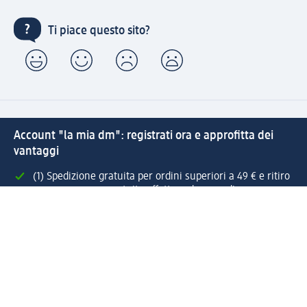
Ti piace questo sito?
Account "la mia dm": registrati ora e approfitta dei
vantaggi
(1) Spedizione gratuita per ordini superiori a 49 € e ritiro
express sempre gratuito effettuando un ordine con un
account "la mia dm"
Reso facile e veloce
Offerte e suggerimenti su misura per te
Crea il tuo account "la mia dm"