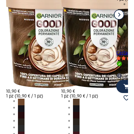
+1
GARNIE
Castano 
Dispon
consegn
selez
10,90 €
10,90 €
1 pz (10,90 € / 1 pz)
1 pz (10,90 € / 1 pz)