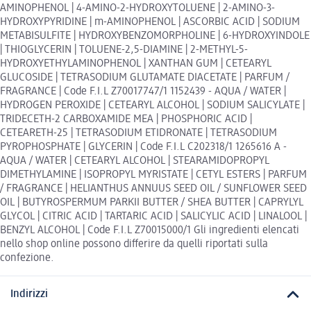
AMINOPHENOL | 4-AMINO-2-HYDROXYTOLUENE | 2-AMINO-3-
HYDROXYPYRIDINE | m-AMINOPHENOL | ASCORBIC ACID | SODIUM
METABISULFITE | HYDROXYBENZOMORPHOLINE | 6-HYDROXYINDOLE
| THIOGLYCERIN | TOLUENE-2,5-DIAMINE | 2-METHYL-5-
HYDROXYETHYLAMINOPHENOL | XANTHAN GUM | CETEARYL
GLUCOSIDE | TETRASODIUM GLUTAMATE DIACETATE | PARFUM /
FRAGRANCE | Code F.I.L Z70017747/1 1152439 - AQUA / WATER |
HYDROGEN PEROXIDE | CETEARYL ALCOHOL | SODIUM SALICYLATE |
TRIDECETH-2 CARBOXAMIDE MEA | PHOSPHORIC ACID |
CETEARETH-25 | TETRASODIUM ETIDRONATE | TETRASODIUM
PYROPHOSPHATE | GLYCERIN | Code F.I.L C202318/1 1265616 A -
AQUA / WATER | CETEARYL ALCOHOL | STEARAMIDOPROPYL
DIMETHYLAMINE | ISOPROPYL MYRISTATE | CETYL ESTERS | PARFUM
/ FRAGRANCE | HELIANTHUS ANNUUS SEED OIL / SUNFLOWER SEED
OIL | BUTYROSPERMUM PARKII BUTTER / SHEA BUTTER | CAPRYLYL
GLYCOL | CITRIC ACID | TARTARIC ACID | SALICYLIC ACID | LINALOOL |
BENZYL ALCOHOL | Code F.I.L Z70015000/1 Gli ingredienti elencati
nello shop online possono differire da quelli riportati sulla
confezione.
Indirizzi