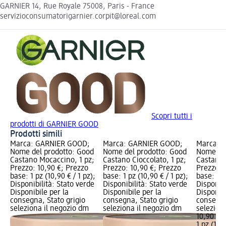
GARNIER 14, Rue Royale 75008, Paris - France
servizioconsumatorigarnier.corpit@loreal.com
Scopri tutti i
prodotti di GARNIER GOOD
Prodotti simili
Marca: GARNIER GOOD;
Marca: GARNIER GOOD;
Marca: 
Nome del prodotto: Good
Nome del prodotto: Good
Nome del
Castano Mocaccino, 1 pz;
Castano Cioccolato, 1 pz;
Castano 
Prezzo: 10,90 €; Prezzo
Prezzo: 10,90 €; Prezzo
Prezzo: 
base: 1 pz (10,90 € / 1 pz);
base: 1 pz (10,90 € / 1 pz);
base: 1 p
Disponibilità: Stato verde
Disponibilità: Stato verde
Disponibi
Disponibile per la
Disponibile per la
Disponibi
consegna, Stato grigio
consegna, Stato grigio
consegna
seleziona il negozio dm
seleziona il negozio dm
selezion
10,90 €
1 pz (10,9