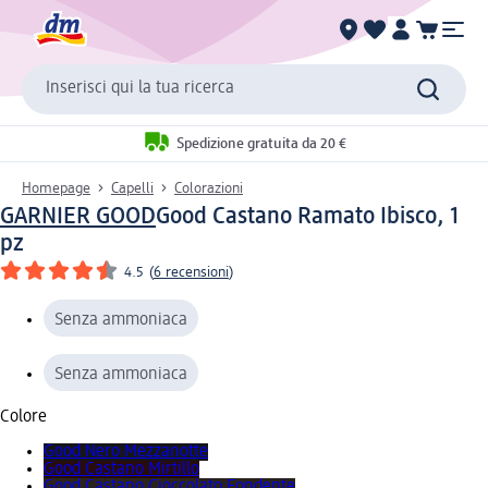
Inserisci qui la tua ricerca
Spedizione gratuita da 20 €
Homepage
Capelli
Colorazioni
GARNIER GOOD
Good Castano Ramato Ibisco, 1
pz
4.5
(
6 recensioni
)
Senza ammoniaca
Senza ammoniaca
Colore
Good Nero Mezzanotte
Good Castano Mirtillo
Good Castano Cioccolato Fondente