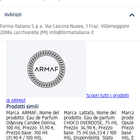
Indirizzi
Forma Italiana S.p.a. Via Cascina Nuova, 1 Fraz. Villamaggiore
20084 Lacchiarella (MI) info@formaitaliana.it
Scopri tutti i prodotti
di ARMAF
Prodotti simili
Marca: ARMAF; Nome del
Marca: Lattafa; Nome del
Marca: L
prodotto: Eau de Parfum
prodotto: Eau de parfum
prodotto
Odyssey Candee Donna,
CHOCO OVERDOSE, 75 ml;
Opulent 
100 ml; Prezzo: 31,90 €;
Prezzo: 34,90 €; Prezzo
Prezzo: 
Prezzo base: 100 ml
base: 75 ml (46,53 € / 100
base: 100
(31,90 € / 100 ml);
ml); Disponibilità: Stato
ml); Disp