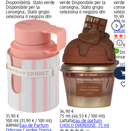
Disponibilità: Stato verde
verde Disponibile per la
verde Dis
Disponibile per la
consegna, Stato grigio
consegna
consegna, Stato grigio
seleziona il negozio dm
selezion
seleziona il negozio dm
19,90 €
100 ml (1
Lattafa
E
Opulent 
Info
Dispon
consegn
selez
34,90 €
31,90 €
75 ml (46,53 € / 100 ml)
100 ml (31,90 € / 100 ml)
Lattafa
Eau de parfum
ARMAF
Eau de Parfum
CHOCO OVERDOSE, 75 ml
Odyssey Candee Donna,