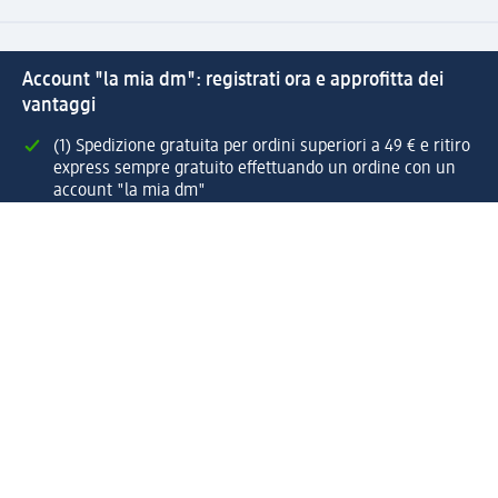
Account "la mia dm": registrati ora e approfitta dei
vantaggi
(1) Spedizione gratuita per ordini superiori a 49 € e ritiro
express sempre gratuito effettuando un ordine con un
account "la mia dm"
Reso facile e veloce
Offerte e suggerimenti su misura per te
Crea il tuo account "la mia dm"
Aiuto e contatti
Servizi
Servizio clienti
Spedizione e consegna
Reso e rimborso