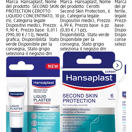
Marca: Hansaplast; Nome
Marca: Hansaplast; Nome
Marca: 
del prodotto: SECOND SKIN
del prodotto: Cerotti
del prod
PROTECTION CEROTTO
Second Skin Protection, 6
ferite, 1
LIQUIDO CONCENTRATO, 10
pz; Categoria legale:
legale: D
ml; Categoria legale:
Dispositivi medici; Prezzo:
Prezzo: 
Dispositivi medici; Prezzo:
4,99 €; Prezzo base: 6 pz
base: 0,1 
9,90 €; Prezzo base: 0,01 l
(0,83 € / 1 pz);
Disponibi
(990,00 € / 1 l); Novità
Disponibilità: Stato verde
Disponibi
grafica; Disponibilità: Stato
Disponibile per la
consegna
verde Disponibile per la
consegna, Stato grigio
selezion
consegna, Stato grigio
seleziona il negozio dm
seleziona il negozio dm