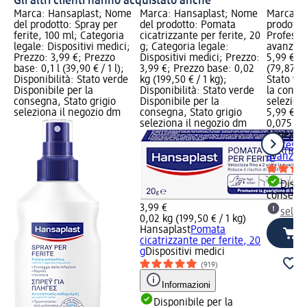
Gli altri clienti hanno acquistato anche
Marca: Hansaplast; Nome
Marca: Hansaplast; Nome
Marca: e
del prodotto: Spray per
del prodotto: Pomata
prodotto:
ferite, 100 ml; Categoria
cicatrizzante per ferite, 20
Professi
legale: Dispositivi medici;
g; Categoria legale:
avanzata
Prezzo: 3,99 €; Prezzo
Dispositivi medici; Prezzo:
5,99 €; P
base: 0,1 l (39,90 € / 1 l);
3,99 €; Prezzo base: 0,02
(79,87 € /
Disponibilità: Stato verde
kg (199,50 € / 1 kg);
Stato ve
Disponibile per la
Disponibilità: Stato verde
la conse
consegna, Stato grigio
Disponibile per la
selezion
seleziona il negozio dm
consegna, Stato grigio
5,99 €
seleziona il negozio dm
0,075 l (7
elmex
Den
Professi
avanzata
Dispon
consegn
3,99 €
selez
0,02 kg (199,50 € / 1 kg)
Hansaplast
Pomata
cicatrizzante per ferite, 20
g
Dispositivi medici
(919)
Informazioni
Disponibile per la