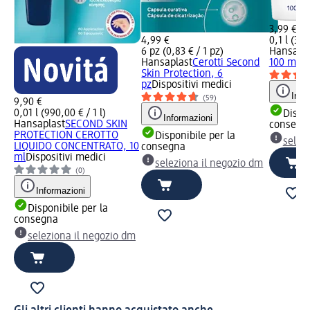
3,99 €
4,99 €
0,1 l (39,
6 pz (0,83 € / 1 pz)
Hansapla
Hansaplast
Cerotti Second
100 ml
Di
Skin Protection, 6
pz
Dispositivi medici
Info
(59)
9,90 €
0,01 l (990,00 € / 1 l)
Dispon
Informazioni
Hansaplast
SECOND SKIN
consegn
PROTECTION CEROTTO
Disponibile per la
selez
LIQUIDO CONCENTRATO, 10
consegna
ml
Dispositivi medici
seleziona il negozio dm
(0)
Informazioni
Disponibile per la
consegna
seleziona il negozio dm