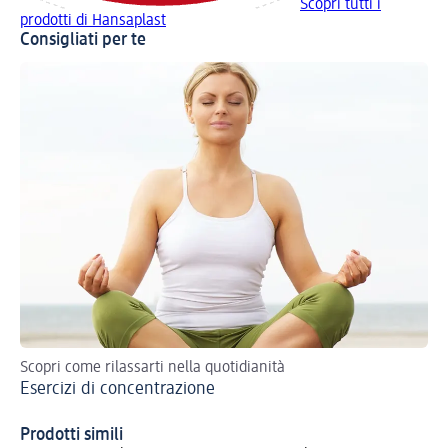
Scopri tutti i
prodotti di Hansaplast
Consigliati per te
Scopri come rilassarti nella quotidianità
All
Esercizi di concentrazione
ac
Ri
Prodotti simili