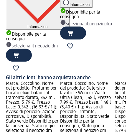
Informazioni
Disponibile per la
consegna
seleziona il negozio dm
Informazioni
Disponibile per la
consegna
seleziona il negozio dm
Gli altri clienti hanno acquistato anche
Marca: Coccolino; Nome
Marca: Coccolino; Nome
Marca: C
del prodotto: Profumo per
del prodotto: Detersivo
del prod
bucato elixir botanical
lavatrice Wonder Wash
bucato e
tramonto dorato, 342 ml;
Ultra Clean, 1,48 l; Prezzo:
selvatic
Prezzo: 5,79 €; Prezzo
7,99 €; Prezzo base: 1,48 l
ml; Prez
base: 0,342 l (16,93 € / 1 l);
(5,40 € / 1 l); Avviso di
base: 0,34
Avviso di pericolo: azione
pericolo: irritante;
Disponibi
corrosiva; Disponibilità:
Disponibilità: Stato verde
Disponibi
Stato verde Disponibile per
Disponibile per la
consegna
la consegna, Stato grigio
consegna, Stato grigio
selezion
seleziona il negozio dm
seleziona il negozio dm
5,79 €