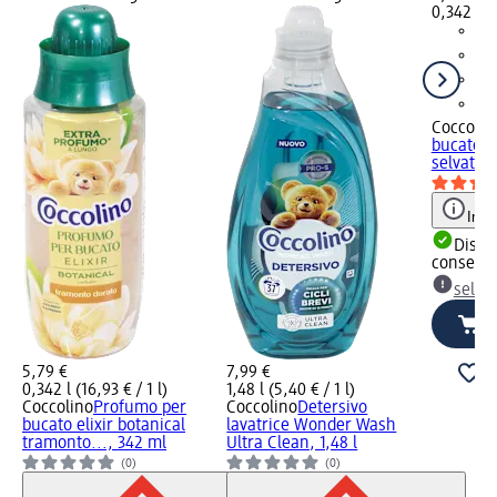
0,342 l (1
Coccolin
bucato e
selvatica
Info
Dispon
consegn
selez
5,79 €
7,99 €
0,342 l (16,93 € / 1 l)
1,48 l (5,40 € / 1 l)
Coccolino
Profumo per
Coccolino
Detersivo
bucato elixir botanical
lavatrice Wonder Wash
tramonto..., 342 ml
Ultra Clean, 1,48 l
(0)
(0)