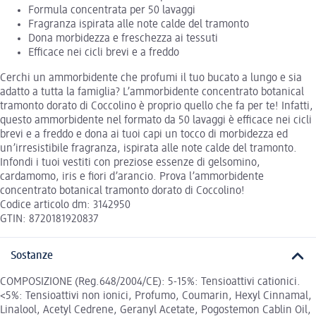
Formula concentrata per 50 lavaggi
Fragranza ispirata alle note calde del tramonto
Dona morbidezza e freschezza ai tessuti
Efficace nei cicli brevi e a freddo
Cerchi un ammorbidente che profumi il tuo bucato a lungo e sia
adatto a tutta la famiglia? L’ammorbidente concentrato botanical
tramonto dorato di Coccolino è proprio quello che fa per te! Infatti,
questo ammorbidente nel formato da 50 lavaggi è efficace nei cicli
brevi e a freddo e dona ai tuoi capi un tocco di morbidezza ed
un’irresistibile fragranza, ispirata alle note calde del tramonto.
Infondi i tuoi vestiti con preziose essenze di gelsomino,
cardamomo, iris e fiori d’arancio. Prova l’ammorbidente
concentrato botanical tramonto dorato di Coccolino!
Codice articolo dm: 3142950
GTIN: 8720181920837
Sostanze
COMPOSIZIONE (Reg.648/2004/CE): 5-15%: Tensioattivi cationici.
<5%: Tensioattivi non ionici, Profumo, Coumarin, Hexyl Cinnamal,
Linalool, Acetyl Cedrene, Geranyl Acetate, Pogostemon Cablin Oil,