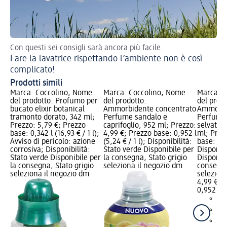
Con questi sei consigli sarà ancora più facile.
Pe
Fare la lavatrice rispettando l’ambiente non è così
Co
complicato!
Prodotti simili
Marca: Coccolino; Nome
Marca: Coccolino; Nome
Marca: C
del prodotto: Profumo per
del prodotto:
del prodo
bucato elixir botanical
Ammorbidente concentrato
Ammorbi
tramonto dorato, 342 ml;
Perfume sandalo e
Perfume
Prezzo: 5,79 €; Prezzo
caprifoglio, 952 ml; Prezzo:
selvatic
base: 0,342 l (16,93 € / 1 l);
4,99 €; Prezzo base: 0,952 l
ml; Prez
Avviso di pericolo: azione
(5,24 € / 1 l); Disponibilità:
base: 0,9
corrosiva; Disponibilità:
Stato verde Disponibile per
Disponibi
Stato verde Disponibile per
la consegna, Stato grigio
Disponibi
la consegna, Stato grigio
seleziona il negozio dm
consegna
seleziona il negozio dm
selezion
4,99 €
0,952 l (5