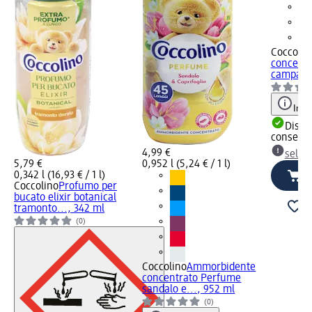
Coccolin
concent
campanul
Info
Dispon
consegn
4,99 €
selez
5,79 €
0,952 l (5,24 € / 1 l)
0,342 l (16,93 € / 1 l)
Coccolino
Profumo per
bucato elixir botanical
tramonto..., 342 ml
(0)
Coccolino
Ammorbidente
concentrato Perfume
sandalo e..., 952 ml
(0)