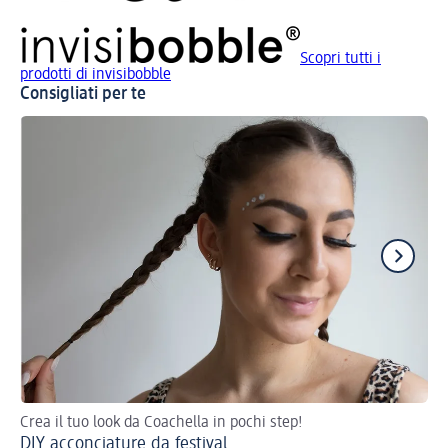
Scopri tutti i
prodotti di invisibobble
Consigliati per te
Crea il tuo look da Coachella in pochi step!
Re
DIY acconciature da festival
On