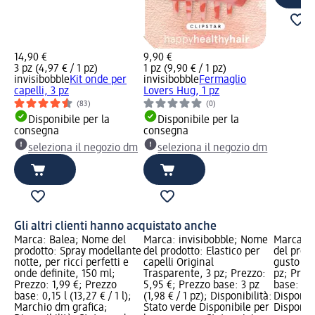
14,90 €
9,90 €
3 pz (4,97 € / 1 pz)
1 pz (9,90 € / 1 pz)
invisibobble
Kit onde per
invisibobble
Fermaglio
capelli, 3 pz
Lovers Hug, 1 pz
(83)
(0)
Disponibile per la
Disponibile per la
consegna
consegna
seleziona il negozio dm
seleziona il negozio dm
Gli altri clienti hanno acquistato anche
Marca: Balea; Nome del
Marca: invisibobble; Nome
Marca: 
prodotto: Spray modellante
del prodotto: Elastico per
del prodo
notte, per ricci perfetti e
capelli Original
gusto di 
onde definite, 150 ml;
Trasparente, 3 pz; Prezzo:
pz; Prez
Prezzo: 1,99 €; Prezzo
5,95 €; Prezzo base: 3 pz
base: 12 
base: 0,15 l (13,27 € / 1 l);
(1,98 € / 1 pz); Disponibilità:
Disponibi
Marchio dm grafica;
Stato verde Disponibile per
Disponibi