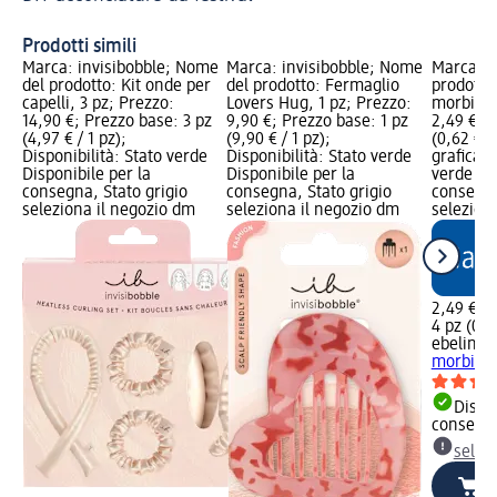
Prodotti simili
Marca: invisibobble; Nome
Marca: invisibobble; Nome
Marca: e
del prodotto: Kit onde per
del prodotto: Fermaglio
prodotto:
capelli, 3 pz; Prezzo:
Lovers Hug, 1 pz; Prezzo:
morbidi, 
14,90 €; Prezzo base: 3 pz
9,90 €; Prezzo base: 1 pz
2,49 €; 
(4,97 € / 1 pz);
(9,90 € / 1 pz);
(0,62 € /
Disponibilità: Stato verde
Disponibilità: Stato verde
grafica; 
Disponibile per la
Disponibile per la
verde Dis
consegna, Stato grigio
consegna, Stato grigio
consegna
seleziona il negozio dm
seleziona il negozio dm
selezion
2,49 €
4 pz (0,6
ebelin
Bi
morbidi, 
Dispon
consegn
selez