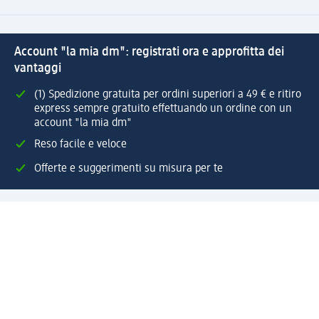
Account "la mia dm": registrati ora e approfitta dei
vantaggi
(1) Spedizione gratuita per ordini superiori a 49 € e ritiro
express sempre gratuito effettuando un ordine con un
account "la mia dm"
Reso facile e veloce
Offerte e suggerimenti su misura per te
Crea il tuo account "la mia dm"
Aiuto e contatti
Servizi
Servizio clienti
Spedizione e consegna
Reso e rimborso