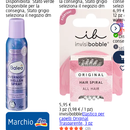
Disponibilità: Stato verde
la consegna, Stato grigio
consegna
Disponibile per la
seleziona il negozio dm
selezion
consegna, Stato grigio
6,99 €
seleziona il negozio dm
12 pz (0,
waterdr
gusto di 
Dispon
consegn
selez
5,95 €
3 pz (1,98 € / 1 pz)
invisibobble
Elastico per
capelli Original
Trasparente, 3 pz
(20)