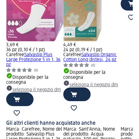
3,69 €
4,49 €
36 pz (0,10 € / 1 pz)
24 pz (0,19 € / 1 pz)
Carefree
Salvaslip Plus
Carefree
Salvaslip Organic
Large Protezione 5 in 1, 36
Cotton Long distesi, 24 pz
pz
(0)
(0)
Disponibile per la
Disponibile per la
consegna
consegna
seleziona il negozio dm
seleziona il negozio dm
Gli altri clienti hanno acquistato anche
Marca: Carefree; Nome del
Marca: Sant'Anna; Nome
Marca: L
prodotto: Salvaslip Plus
del prodotto: Acqua
prodotto