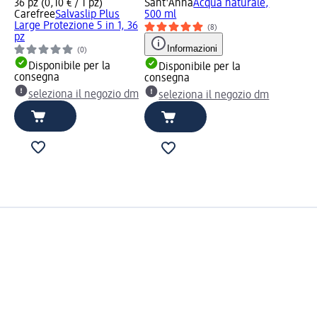
36 pz (0,10 € / 1 pz)
Sant'Anna
Acqua naturale,
Carefree
Salvaslip Plus
500 ml
Large Protezione 5 in 1, 36
(8)
pz
Informazioni
(0)
Disponibile per la
Disponibile per la
consegna
consegna
seleziona il negozio dm
seleziona il negozio dm