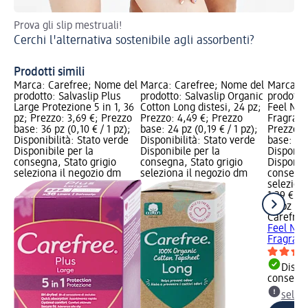
Prova gli slip mestruali!
Tu
Cerchi l'alternativa sostenibile agli assorbenti?
Il
Prodotti simili
Marca: Carefree; Nome del
Marca: Carefree; Nome del
Marca: C
prodotto: Salvaslip Plus
prodotto: Salvaslip Organic
prodotto:
Large Protezione 5 in 1, 36
Cotton Long distesi, 24 pz;
Feel Nor
pz; Prezzo: 3,69 €; Prezzo
Prezzo: 4,49 €; Prezzo
Fragranza
base: 36 pz (0,10 € / 1 pz);
base: 24 pz (0,19 € / 1 pz);
Prezzo: 
Disponibilità: Stato verde
Disponibilità: Stato verde
base: 20 
Disponibile per la
Disponibile per la
Disponibi
consegna, Stato grigio
consegna, Stato grigio
Disponibi
seleziona il negozio dm
seleziona il negozio dm
consegna
selezion
1,29 €
20 pz (0,
Carefree
Feel Nor
Fragranz
Dispon
consegn
selez