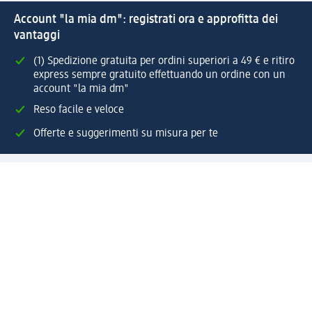
Account "la mia dm": registrati ora e approfitta dei
vantaggi
(1) Spedizione gratuita per ordini superiori a 49 € e ritiro
express sempre gratuito effettuando un ordine con un
account "la mia dm"
Reso facile e veloce
Offerte e suggerimenti su misura per te
Crea il tuo account "la mia dm"
Aiuto e contatti
Servizi
Servizio clienti
Spedizione e consegna
Reso e rimborso
L'azienda