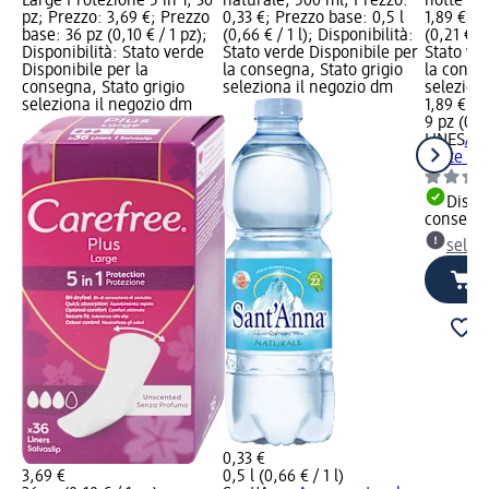
Large Protezione 5 in 1, 36
naturale, 500 ml; Prezzo:
notte con
pz; Prezzo: 3,69 €; Prezzo
0,33 €; Prezzo base: 0,5 l
1,89 €; P
base: 36 pz (0,10 € / 1 pz);
(0,66 € / 1 l); Disponibilità:
(0,21 € /
Disponibilità: Stato verde
Stato verde Disponibile per
Stato ve
Disponibile per la
la consegna, Stato grigio
la conse
consegna, Stato grigio
seleziona il negozio dm
selezion
seleziona il negozio dm
1,89 €
9 pz (0,21
LINES
Ass
notte con
Dispon
consegn
selez
0,33 €
3,69 €
0,5 l (0,66 € / 1 l)