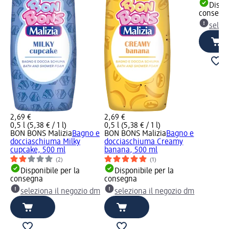
Dispon
consegn
selez
2,69 €
2,69 €
0,5 l (5,38 € / 1 l)
0,5 l (5,38 € / 1 l)
BON BONS Malizia
Bagno e
BON BONS Malizia
Bagno e
docciaschiuma Milky
docciaschiuma Creamy
cupcake, 500 ml
banana, 500 ml
(2)
(1)
Disponibile per la
Disponibile per la
consegna
consegna
seleziona il negozio dm
seleziona il negozio dm