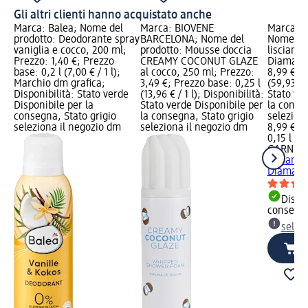
Gli altri clienti hanno acquistato anche
Marca: Balea; Nome del
Marca: BIOVÈNE
Marca: 
prodotto: Deodorante spray
BARCELONA; Nome del
Nome del
vaniglia e cocco, 200 ml;
prodotto: Mousse doccia
lisciante
Prezzo: 1,40 €; Prezzo
CREAMY COCONUT GLAZE
Diamante
base: 0,2 l (7,00 € / 1 l);
al cocco, 250 ml; Prezzo:
8,99 €; P
Marchio dm grafica;
3,49 €; Prezzo base: 0,25 l
(59,93 € /
Disponibilità: Stato verde
(13,96 € / 1 l); Disponibilità:
Stato ve
Disponibile per la
Stato verde Disponibile per
la conse
consegna, Stato grigio
la consegna, Stato grigio
selezion
seleziona il negozio dm
seleziona il negozio dm
8,99 €
0,15 l (59
GARNIER
lisciante
Diamante
Dispon
consegn
selez