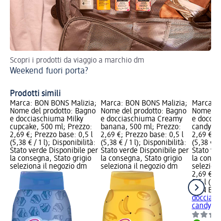
Scopri i prodotti da viaggio a marchio dm
Sco
Weekend fuori porta?
ne
Od
Prodotti simili
Marca: BON BONS Malizia;
Marca: BON BONS Malizia;
Marca: B
Nome del prodotto: Bagno
Nome del prodotto: Bagno
Nome del
e docciaschiuma Milky
e docciaschiuma Creamy
e doccia
cupcake, 500 ml; Prezzo:
banana, 500 ml; Prezzo:
candy, 5
2,69 €; Prezzo base: 0,5 l
2,69 €; Prezzo base: 0,5 l
2,69 €; P
(5,38 € / 1 l); Disponibilità:
(5,38 € / 1 l); Disponibilità:
(5,38 € / 
Stato verde Disponibile per
Stato verde Disponibile per
Stato ve
la consegna, Stato grigio
la consegna, Stato grigio
la conse
seleziona il negozio dm
seleziona il negozio dm
selezion
2,69 €
0,5 l (5,3
BON BON
doccias
candy, 5