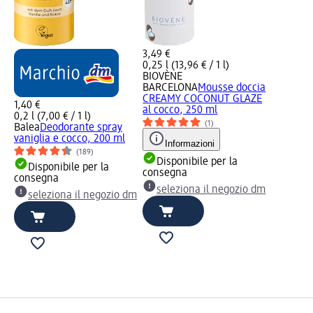
3,49 €
0,25 l (13,96 € / 1 l)
BIOVÈNE
BARCELONA
Mousse doccia
CREAMY COCONUT GLAZE
1,40 €
al cocco, 250 ml
0,2 l (7,00 € / 1 l)
(1)
Balea
Deodorante spray
vaniglia e cocco, 200 ml
Informazioni
(189)
Disponibile per la
Disponibile per la
consegna
consegna
seleziona il negozio dm
seleziona il negozio dm