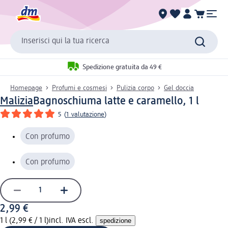
Inserisci qui la tua ricerca
Spedizione gratuita da 49 €
Homepage
Profumi e cosmesi
Pulizia corpo
Gel doccia
Malizia
Bagnoschiuma latte e caramello, 1 l
5
(
1 valutazione
)
Con profumo
Con profumo
2,99 €
1 l (2,99 € / 1 l)
incl. IVA escl.
spedizione