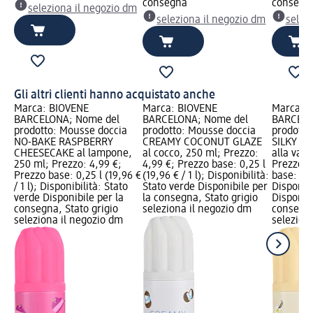
consegna
consegn
seleziona il negozio dm
seleziona il negozio dm
selez
Gli altri clienti hanno acquistato anche
Marca: BIOVÈNE
Marca: BIOVÈNE
Marca: 
BARCELONA; Nome del
BARCELONA; Nome del
BARCELO
prodotto: Mousse doccia
prodotto: Mousse doccia
prodotto
NO-BAKE RASPBERRY
CREAMY COCONUT GLAZE
SILKY V
CHEESECAKE al lampone,
al cocco, 250 ml; Prezzo:
alla vani
250 ml; Prezzo: 4,99 €;
4,99 €; Prezzo base: 0,25 l
Prezzo: 
Prezzo base: 0,25 l (19,96 €
(19,96 € / 1 l); Disponibilità:
base: 0,25
/ 1 l); Disponibilità: Stato
Stato verde Disponibile per
Disponibi
verde Disponibile per la
la consegna, Stato grigio
Disponibi
consegna, Stato grigio
seleziona il negozio dm
consegna
seleziona il negozio dm
selezion