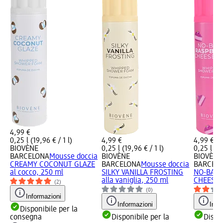
4,99 €
0,25 l (19,96 € / 1 l)
4,99 €
4,99 €
BIOVÈNE
0,25 l (19,96 € / 1 l)
0,25 l (19
BARCELONA
Mousse doccia
BIOVÈNE
BIOVÈNE
CREAMY COCONUT GLAZE
BARCELONA
Mousse doccia
BARCEL
al cocco, 250 ml
SILKY VANILLA FROSTING
NO-BAKE
alla vaniglia, 250 ml
CHEESECA
(2)
(0)
Informazioni
Informazioni
Info
Disponibile per la
consegna
Disponibile per la
Dispon