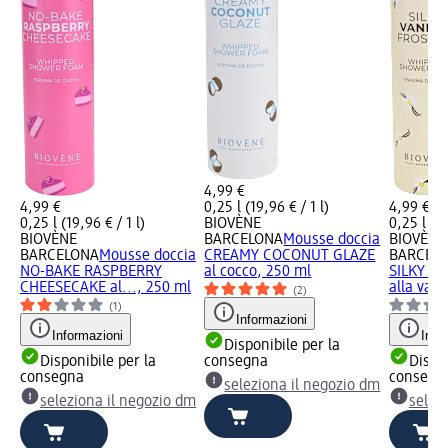
4,99 €
4,99 €
0,25 l (19,96 € / 1 l)
4,99 €
0,25 l (19,96 € / 1 l)
BIOVÈNE
0,25 l (19
BIOVÈNE
BARCELONA
Mousse doccia
BIOVÈNE
BARCELONA
Mousse doccia
CREAMY COCONUT GLAZE
BARCEL
NO-BAKE RASPBERRY
al cocco, 250 ml
SILKY V
CHEESECAKE al..., 250 ml
alla vani
(2)
(1)
Informazioni
Informazioni
Info
Disponibile per la
Disponibile per la
consegna
Dispon
consegna
consegn
seleziona il negozio dm
seleziona il negozio dm
selez