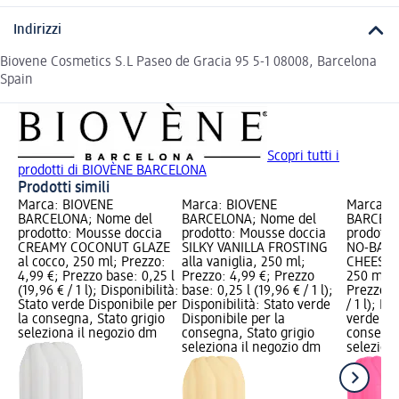
Indirizzi
Biovene Cosmetics S.L Paseo de Gracia 95 5-1 08008, Barcelona
Spain
Scopri tutti i
prodotti di BIOVÈNE BARCELONA
Prodotti simili
Marca: BIOVÈNE
Marca: BIOVÈNE
Marca: 
BARCELONA; Nome del
BARCELONA; Nome del
BARCELO
prodotto: Mousse doccia
prodotto: Mousse doccia
prodotto
CREAMY COCONUT GLAZE
SILKY VANILLA FROSTING
NO-BAKE
al cocco, 250 ml; Prezzo:
alla vaniglia, 250 ml;
CHEESEC
4,99 €; Prezzo base: 0,25 l
Prezzo: 4,99 €; Prezzo
250 ml; 
(19,96 € / 1 l); Disponibilità:
base: 0,25 l (19,96 € / 1 l);
Prezzo ba
Stato verde Disponibile per
Disponibilità: Stato verde
/ 1 l); Di
la consegna, Stato grigio
Disponibile per la
verde Dis
seleziona il negozio dm
consegna, Stato grigio
consegna
seleziona il negozio dm
selezion