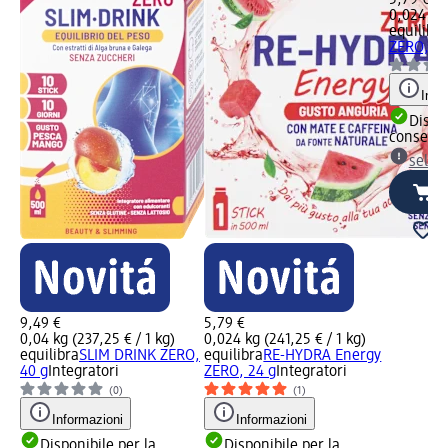
5,79 €
0,024 kg 
equilibra
ZERO, 24
Info
Dispon
consegn
selez
9,49 €
5,79 €
0,04 kg (237,25 € / 1 kg)
0,024 kg (241,25 € / 1 kg)
equilibra
SLIM DRINK ZERO,
equilibra
RE-HYDRA Energy
40 g
Integratori
ZERO, 24 g
Integratori
(0)
(1)
Informazioni
Informazioni
Disponibile per la
Disponibile per la