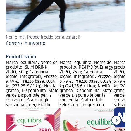
Non è mai troppo freddo per allenarsi!
Co
Correre in inverno
Ma
Prodotti simili
Marca: equilibra; Nome del
Marca: equilibra; Nome del
Marca: e
prodotto: SLIM DRINK
prodotto: RE-HYDRA Energy
prodotto
ZERO, 40 g; Categoria
ZERO, 24 g; Categoria
ZERO, 24
legale: Integratori; Prezzo:
legale: Integratori; Prezzo:
legale: I
9,49 €; Prezzo base: 0,04
5,79 €; Prezzo base: 0,024
5,79 €; 
kg (237,25 € / 1 kg); Novità
kg (241,25 € / 1 kg); Novità
kg (241,2
grafica; Disponibilità: Stato
grafica; Disponibilità: Stato
grafica; 
verde Disponibile per la
verde Disponibile per la
verde Dis
consegna, Stato grigio
consegna, Stato grigio
consegna
seleziona il negozio dm
seleziona il negozio dm
selezion