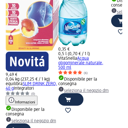
Dispon
consegn
selez
0,35 €
0,5 l (0,70 € / 1 l)
VitaSnella
Acqua
oligominerale naturale,
500 ml
(6)
9,49 €
0,04 kg (237,25 € / 1 kg)
Disponibile per la
equilibra
SLIM DRINK ZERO,
consegna
40 g
Integratori
seleziona il negozio dm
(0)
Informazioni
Disponibile per la
consegna
seleziona il negozio dm