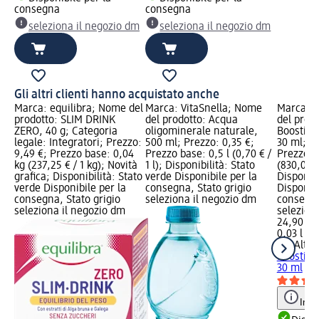
consegna
consegna
seleziona il negozio dm
seleziona il negozio dm
Gli altri clienti hanno acquistato anche
Marca: equilibra; Nome del
Marca: VitaSnella; Nome
Marca: D
prodotto: SLIM DRINK
del prodotto: Acqua
del prodo
ZERO, 40 g; Categoria
oligominerale naturale,
Boosting 
legale: Integratori; Prezzo:
500 ml; Prezzo: 0,35 €;
30 ml; P
9,49 €; Prezzo base: 0,04
Prezzo base: 0,5 l (0,70 € /
Prezzo ba
kg (237,25 € / 1 kg); Novità
1 l); Disponibilità: Stato
(830,00 € 
grafica; Disponibilità: Stato
verde Disponibile per la
Disponibi
verde Disponibile per la
consegna, Stato grigio
Disponibi
consegna, Stato grigio
seleziona il negozio dm
consegna
seleziona il negozio dm
selezion
24,90 €
0,03 l (83
Dr. Alth
Boosting 
30 ml
Info