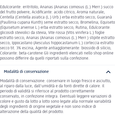
Edulcorante: eritritolo; Ananas (Ananas comosus (L.) Merr.) succo
del frutto polvere; Acidificante: acido citrico; Aroma naturale;
Centella (Centella asiatica (L.) Urb.) erba estratto secco; Guaranà
(Paullinia cupana Kunth) seme estratto secco; Bromelina; Equiseto
(Equisetum arvense L.) erba estratto secco; Rutina; Edulcorante:
glicosidi steviolici da stevia; Vite rossa (Vitis vinifera L.) foglie
estratto secco; Ananas (Ananas comosus (L.) Merr.) stipite estratto
secco; Ippocastano (Aesculus hippocastanum L.) corteccia estratto
secco tit. 3% escina; Agente antiagglomerante: biossido di silicio;
Colorante: beta-carotene Gli ingredienti elencati nello shop online
possono differire da quelli riportati sulla confezione.
Modalità di conservazione
Modalità di conservazione: conservare in luogo fresco e asciutto,
al riparo dalla luce, dall'umidità e da fonti dirette di calore. Il
periodo di validità si riferisce al prodotto correttamente
conservato, in confezione integra. Eventuali leggere variazioni di
colore e gusto da lotto a lotto sono legate alla normale variabilità
degli ingredienti di origine vegetale e non sono indice di
alterazione della qualità del prodotto.