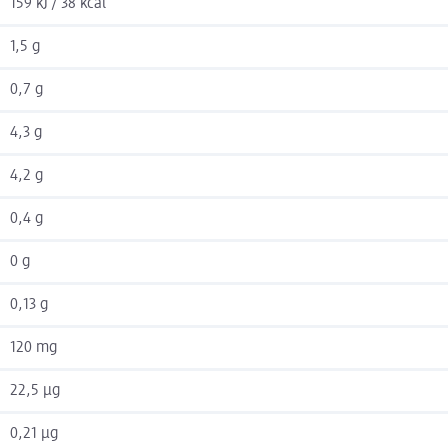
159 kJ / 38 kcal
1,5 g
0,7 g
4,3 g
4,2 g
0,4 g
0 g
0,13 g
120 mg
22,5 µg
0,21 µg