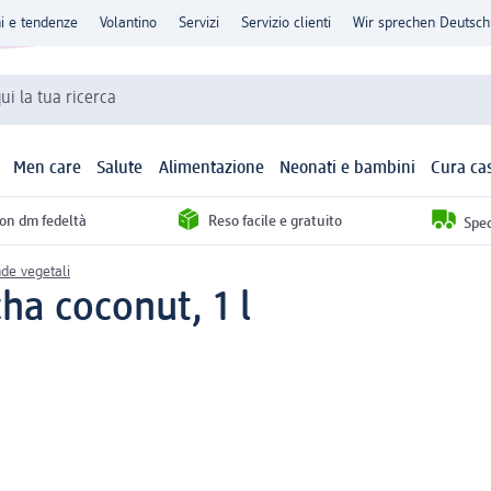
ni e tendenze
Volantino
Servizi
Servizio clienti
Wir sprechen Deutsch
qui la tua ricerca
Men care
Salute
Alimentazione
Neonati e bambini
Cura ca
con dm fedeltà
Reso facile e gratuito
Sped
de vegetali
a coconut, 1 l