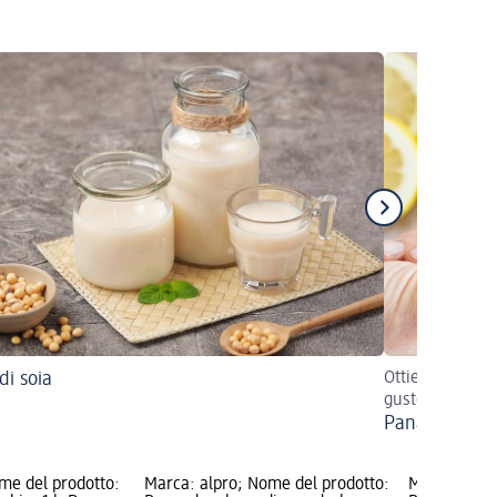
di soia
Ottieni una pan
gustose
Panatura sen
me del prodotto:
Marca: alpro; Nome del prodotto:
Marca: alpr