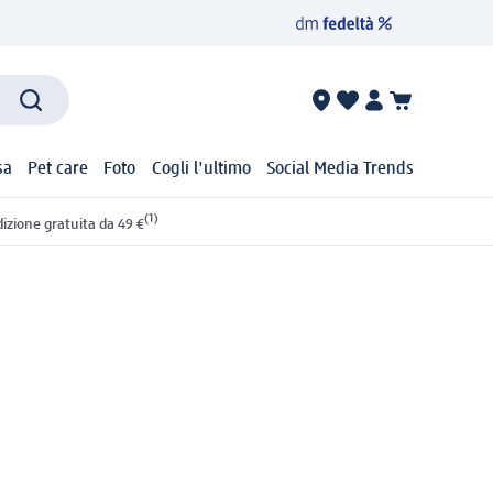
sa
Pet care
Foto
Cogli l'ultimo
Social Media Trends
(1)
izione gratuita da 49 €