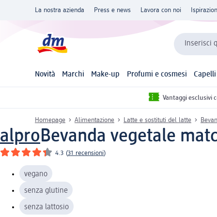
La nostra azienda
Press e news
Lavora con noi
Ispirazio
Inserisci 
Novità
Marchi
Make-up
Profumi e cosmesi
Capelli
Vantaggi esclusivi 
Homepage
Alimentazione
Latte e sostituti del latte
Bevan
alpro
Bevanda vegetale match
4.3
(
31 recensioni
)
vegano
senza glutine
senza lattosio