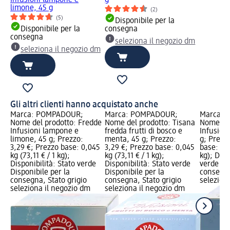
Infusioni lampone e
g
limone, 45 g
(2)
(5)
Disponibile per la
Disponibile per la
consegna
consegna
seleziona il negozio dm
seleziona il negozio dm
Gli altri clienti hanno acquistato anche
Marca: POMPADOUR;
Marca: POMPADOUR;
Marca: 
Nome del prodotto: Fredde
Nome del prodotto: Tisana
Nome del
Infusioni lampone e
fredda frutti di bosco e
Infusion
limone, 45 g; Prezzo:
menta, 45 g; Prezzo:
g; Prezz
3,29 €; Prezzo base: 0,045
3,29 €; Prezzo base: 0,045
base: 0,0
kg (73,11 € / 1 kg);
kg (73,11 € / 1 kg);
kg); Disp
Disponibilità: Stato verde
Disponibilità: Stato verde
verde Dis
Disponibile per la
Disponibile per la
consegna
consegna, Stato grigio
consegna, Stato grigio
selezion
seleziona il negozio dm
seleziona il negozio dm