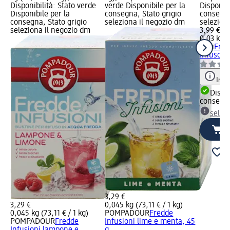
Disponibilità: Stato verde
verde Disponibile per la
Disponibi
Disponibile per la
consegna, Stato grigio
consegna
consegna, Stato grigio
seleziona il negozio dm
selezion
seleziona il negozio dm
3,99 €
0,03 kg (
Yogi
Frag
Infuso fr
Info
Dispon
consegn
selez
3,29 €
3,29 €
0,045 kg (73,11 € / 1 kg)
0,045 kg (73,11 € / 1 kg)
POMPADOUR
Fredde
POMPADOUR
Fredde
Infusioni lime e menta, 45