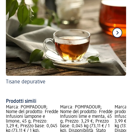
Tisane depurative
Ti
Prodotti simili
Marca: POMPADOUR;
Marca: POMPADOUR;
Marca: Y
Nome del prodotto: Fredde
Nome del prodotto: Fredde
prodotto
Infusioni lampone e
Infusioni lime e menta, 45
Infuso fr
limone, 45 g; Prezzo:
g; Prezzo: 3,29 €; Prezzo
3,99 €; 
3,29 €; Prezzo base: 0,045
base: 0,045 kg (73,11 € / 1
kg (133,0
kg (73,11 € / 1 kg);
kg); Disponibilità: Stato
Disponibi