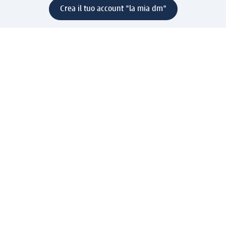
Crea il tuo account "la mia dm"
Aiuto e contatti
Servizi
Servizio clienti
Spedizione e consegna
Reso e rimborso
L'azienda
La nostra azienda
Corporate Responsibility
Lavora con noi
Press e news
Espansione
Un mondo di prodotti
Il mondo dm
Punti vendita
Il nostro Journal
Vivere consapevoli con dm