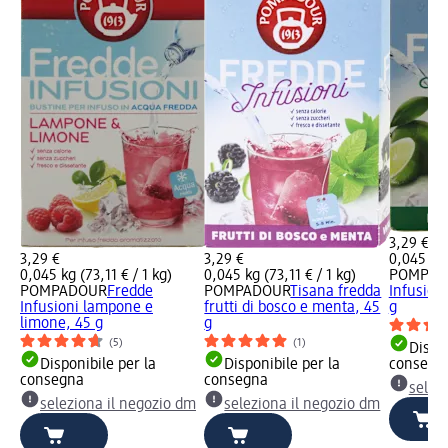
3,29 €
3,29 €
3,29 €
0,045 kg 
0,045 kg (73,11 € / 1 kg)
0,045 kg (73,11 € / 1 kg)
POMPAD
POMPADOUR
Fredde
POMPADOUR
Tisana fredda
Infusion
Infusioni lampone e
frutti di bosco e menta, 45
g
limone, 45 g
g
(5)
(1)
Dispon
Disponibile per la
Disponibile per la
consegn
consegna
consegna
selez
seleziona il negozio dm
seleziona il negozio dm