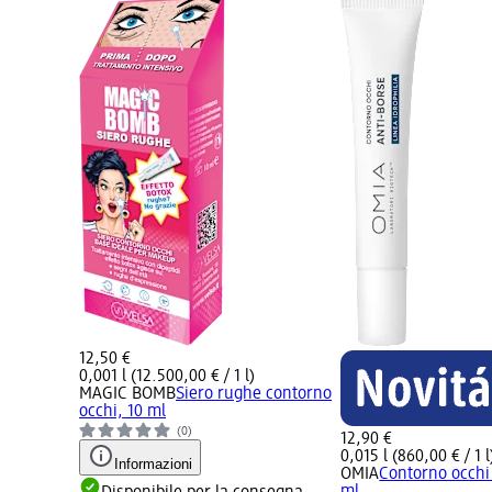
12,50 €
0,001 l (12.500,00 € / 1 l)
MAGIC BOMB
Siero rughe contorno
occhi, 10 ml
(0)
12,90 €
0,015 l (860,00 € / 1 l
Informazioni
OMIA
Contorno occhi 
ml