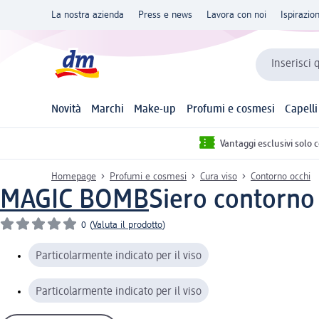
La nostra azienda
Press e news
Lavora con noi
Ispirazio
Inserisci 
Novità
Marchi
Make-up
Profumi e cosmesi
Capelli
Vantaggi esclusivi solo 
Homepage
Profumi e cosmesi
Cura viso
Contorno occhi
MAGIC BOMB
Siero contorno
0
(
Valuta il prodotto
)
Particolarmente indicato per il viso
Particolarmente indicato per il viso