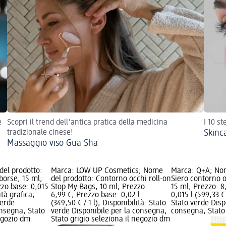
e
Scopri il trend dell'antica pratica della medicina
I 10 s
tradizionale cinese!
Skinc
Massaggio viso Gua Sha
el prodotto:
Marca: LOW UP Cosmetics; Nome
Marca: Q+A; Nom
borse, 15 ml;
del prodotto: Contorno occhi roll-on
Siero contorno o
zzo base: 0,015
Stop My Bags, 10 ml; Prezzo:
15 ml; Prezzo: 8
ità grafica;
6,99 €; Prezzo base: 0,02 l
0,015 l (599,33 € 
verde
(349,50 € / 1 l); Disponibilità: Stato
Stato verde Disp
onsegna, Stato
verde Disponibile per la consegna,
consegna, Stato 
negozio dm
Stato grigio seleziona il negozio dm