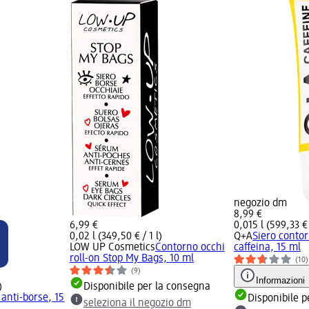
negozio dm
8,99 €
6,99 €
0,015 l (599,33 € 
0,02 l (349,50 € / 1 l)
Q+A
Siero conto
LOW UP Cosmetics
Contorno occhi
caffeina, 15 ml
roll-on Stop My Bags, 10 ml
(10)
(9)
Informazioni
)
Disponibile per la consegna
anti-borse, 15
Disponibile p
seleziona il negozio dm