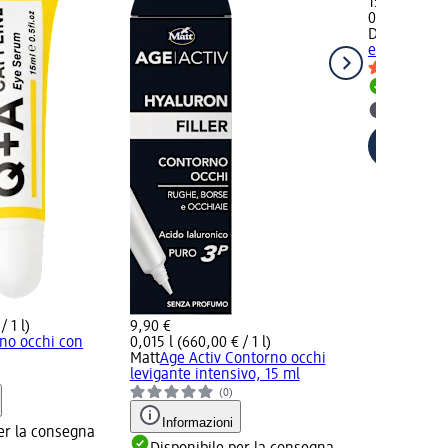
15,90 €
0,015 l (1.06
DERMOLAB
età, 15 ml
Disponib
selezion
/ 1 l)
9,90 €
rno occhi con
0,015 l (660,00 € / 1 l)
Matt
Age Activ Contorno occhi
levigante intensivo, 15 ml
(0)
Informazioni
er la consegna