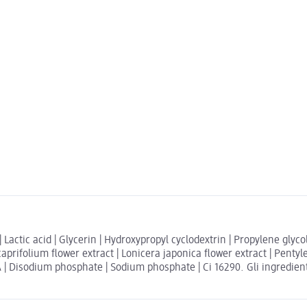
actic acid | Glycerin | Hydroxypropyl cyclodextrin | Propylene glycol
prifolium flower extract | Lonicera japonica flower extract | Pentyle
Disodium phosphate | Sodium phosphate | Ci 16290. Gli ingredienti e