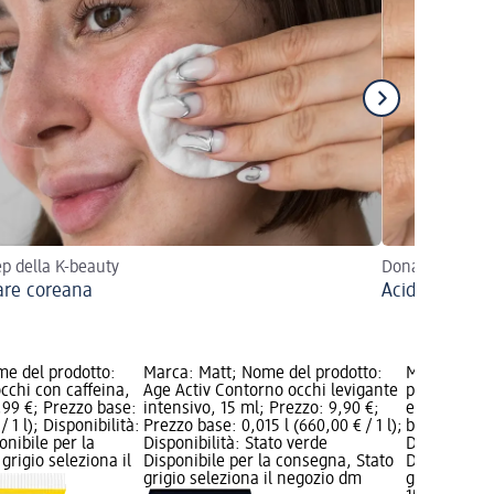
tep della K-beauty
Dona alla tua pe
are coreana
Acido ialuroni
e del prodotto:
Marca: Matt; Nome del prodotto:
Marca: DER
cchi con caffeina,
Age Activ Contorno occhi levigante
prodotto: Ge
,99 €; Prezzo base:
intensivo, 15 ml; Prezzo: 9,90 €;
età, 15 ml; 
/ 1 l); Disponibilità:
Prezzo base: 0,015 l (660,00 € / 1 l);
base: 0,015 l
onibile per la
Disponibilità: Stato verde
Disponibilit
grigio seleziona il
Disponibile per la consegna, Stato
Disponibile
grigio seleziona il negozio dm
grigio selez