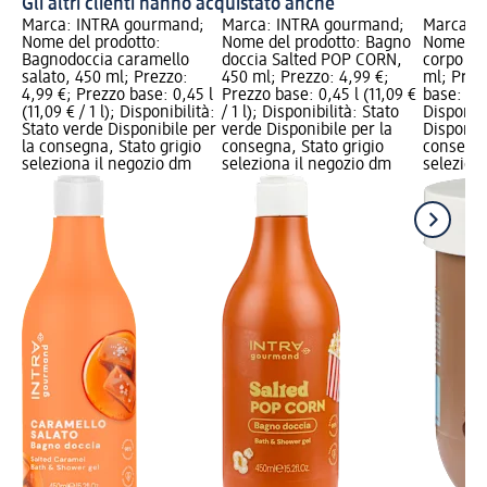
Gli altri clienti hanno acquistato anche
Marca: INTRA gourmand;
Marca: INTRA gourmand;
Marca: 
Nome del prodotto:
Nome del prodotto: Bagno
Nome del
Bagnodoccia caramello
doccia Salted POP CORN,
corpo Ch
salato, 450 ml; Prezzo:
450 ml; Prezzo: 4,99 €;
ml; Prez
4,99 €; Prezzo base: 0,45 l
Prezzo base: 0,45 l (11,09 €
base: 0,27
(11,09 € / 1 l); Disponibilità:
/ 1 l); Disponibilità: Stato
Disponibi
Stato verde Disponibile per
verde Disponibile per la
Disponibi
la consegna, Stato grigio
consegna, Stato grigio
consegna
seleziona il negozio dm
seleziona il negozio dm
selezion