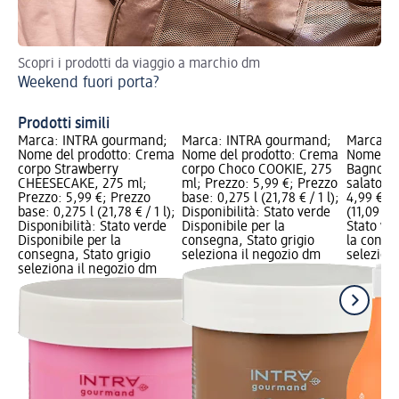
Scopri i prodotti da viaggio a marchio dm
Ric
Weekend fuori porta?
ve
Cr
Prodotti simili
Marca: INTRA gourmand;
Marca: INTRA gourmand;
Marca: 
Nome del prodotto: Crema
Nome del prodotto: Crema
Nome del
corpo Strawberry
corpo Choco COOKIE, 275
Bagnodoc
CHEESECAKE, 275 ml;
ml; Prezzo: 5,99 €; Prezzo
salato, 
Prezzo: 5,99 €; Prezzo
base: 0,275 l (21,78 € / 1 l);
4,99 €; P
base: 0,275 l (21,78 € / 1 l);
Disponibilità: Stato verde
(11,09 € /
Disponibilità: Stato verde
Disponibile per la
Stato ve
Disponibile per la
consegna, Stato grigio
la conse
consegna, Stato grigio
seleziona il negozio dm
selezion
seleziona il negozio dm