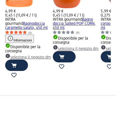
4,99 €
4,99 €
5,99 €
0,45 l (11,09 € / 1 l)
0,45 l (11,09 € / 1 l)
0,275 l (2
INTRA
INTRA gourmand
Bagno
INTRA g
gourmand
Bagnodoccia
doccia Salted POP CORN,
corpo Ch
caramello salato, 450 ml
450 ml
ml
(4)
(0)
Disponibile per la
Dispon
Informazioni
consegna
consegn
Disponibile per la
seleziona il negozio dm
selez
consegna
seleziona il negozio dm