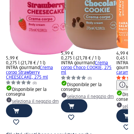
5,99 €
4,99 €
5,99 €
0,275 l (21,78 € / 1 l)
0,45 l (11
0,275 l (21,78 € / 1 l)
INTRA gourmand
Crema
INTRA
INTRA gourmand
Crema
corpo Choco COOKIE, 275
gourma
corpo Strawberry
ml
caramell
CHEESECAKE, 275 ml
(0)
(0)
Disponibile per la
Info
Disponibile per la
consegna
consegna
Dispon
seleziona il negozio dm
consegn
seleziona il negozio dm
selez