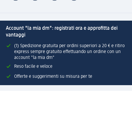
Account "la mia dm": registrati ora e approfitta dei
vantaggi
(1) Spedizione gratuita per ordini superiori a 20 € e ritiro
express sempre gratuito effettuando un ordine con un
account "la mia dm"
Reso facile e veloce
Offerte e suggerimenti su misura per te
Crea il tuo account "la mia dm"
Aiuto e contatti
Servizi
Servizio clienti
Spedizione e consegna